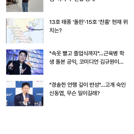
13호 태풍 '돌핀'·15호 '찬홈' 현재 위
치는?
"속옷 빨고 졸업식까지"…근육병 학
생 돌본 공익, 코미디언 김규원이었
다
"경솔한 언행 깊이 반성"…고개 숙인
신동엽, 무슨 일이길래?