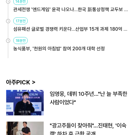
14분전
관세전쟁 '엔드게임' 윤곽 나오나…한국 新통상정책 교두보 활
용해야
17분전
섬유패션 글로벌 경쟁력 키운다…산업부 15개 과제 180억 지
원
18분전
농식품부, '천원의 아침밥' 참여 200개 대학 선정
아주PICK >
임영웅, 데뷔 10주년…"난 늘 부족한
사람이었다"
"광고주들이 찾아줘"…진태현, '이숙
캠' 하차 후 근황 공개