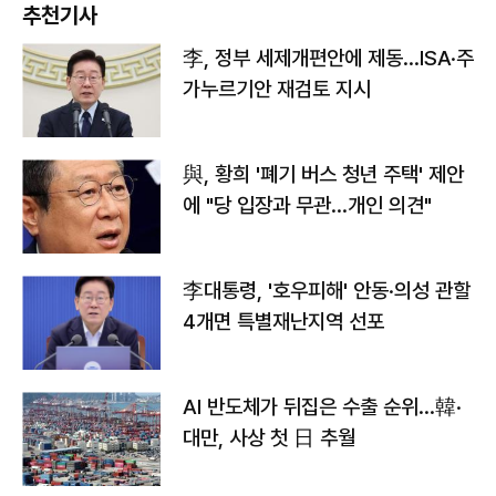
추천기사
李, 정부 세제개편안에 제동…ISA·주
가누르기안 재검토 지시
與, 황희 '폐기 버스 청년 주택' 제안
에 "당 입장과 무관…개인 의견"
李대통령, '호우피해' 안동·의성 관할
4개면 특별재난지역 선포
AI 반도체가 뒤집은 수출 순위…韓·
대만, 사상 첫 日 추월