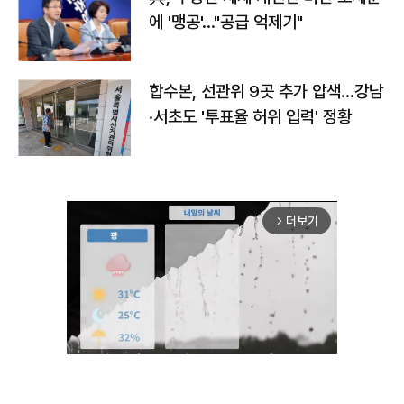
에 '맹공'…"공급 억제기"
합수본, 선관위 9곳 추가 압색…강남
·서초도 '투표율 허위 입력' 정황
더보기
arrow_forward_ios