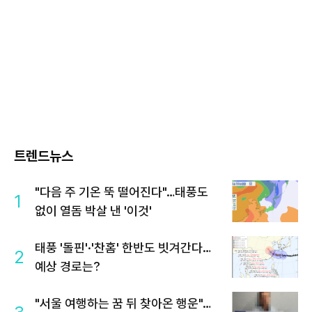
트렌드뉴스
"다음 주 기온 뚝 떨어진다"…태풍도
1
없이 열돔 박살 낸 '이것'
태풍 '돌핀'·'찬홈' 한반도 빗겨간다…
2
예상 경로는?
"서울 여행하는 꿈 뒤 찾아온 행운"…