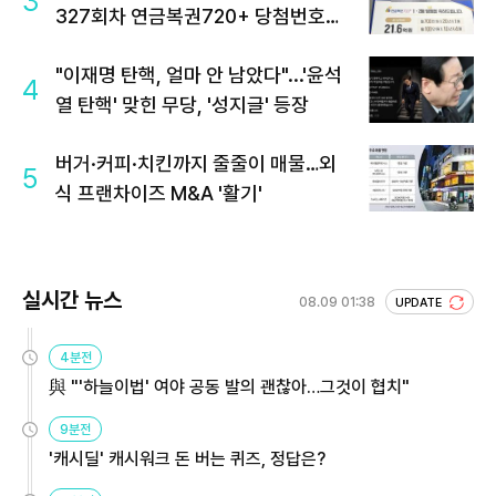
3
327회차 연금복권720+ 당첨번호조
회 주목
"이재명 탄핵, 얼마 안 남았다"...'윤석
4
열 탄핵' 맞힌 무당, '성지글' 등장
버거·커피·치킨까지 줄줄이 매물…외
5
식 프랜차이즈 M&A '활기'
실시간 뉴스
08.09 01:38
UPDATE
4분전
與 "'하늘이법' 여야 공동 발의 괜찮아…그것이 협치"
9분전
'캐시딜' 캐시워크 돈 버는 퀴즈, 정답은?