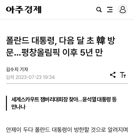
로
아
그
검
전
주
인
색
체
경
메
제
뉴
폴란드 대통령, 다음 달 초 韓 방
문…평창올림픽 이후 5년 만
김수지 기자
공
텍
입력 2023-07-23 19:34
유
스
트
크
기
세계스카우트 잼버리대회장 찾아…윤석열 대통령 등
만나나
안제이 두다 폴란드 대통령이 방한할 것으로 알려지며