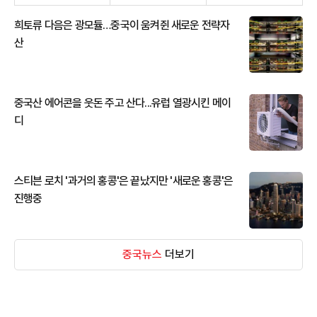
희토류 다음은 광모듈…중국이 움켜쥔 새로운 전략자
산
중국산 에어콘을 웃돈 주고 산다...유럽 열광시킨 메이
디
스티븐 로치 '과거의 홍콩'은 끝났지만 '새로운 홍콩'은
진행중
중국뉴스
더보기