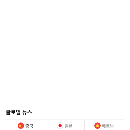
글로벌 뉴스
중국
일본
베트남