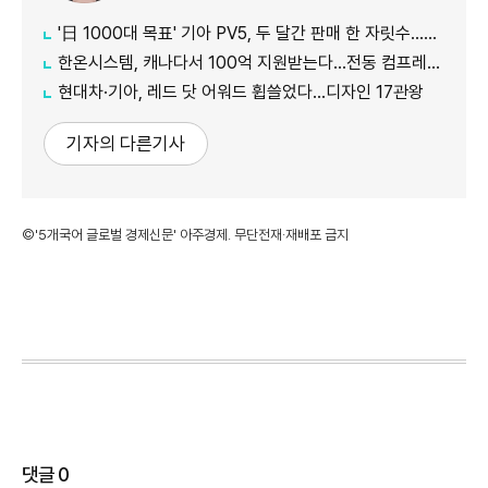
'日 1000대 목표' 기아 PV5, 두 달간 판매 한 자릿수…초기 안착 시험대
한온시스템, 캐나다서 100억 지원받는다…전동 컴프레서 생산↑
현대차·기아, 레드 닷 어워드 휩쓸었다…디자인 17관왕
기자의 다른기사
©'5개국어 글로벌 경제신문' 아주경제. 무단전재·재배포 금지
댓글
0