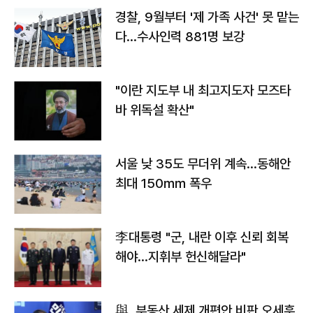
경찰, 9월부터 '제 가족 사건' 못 맡는
다…수사인력 881명 보강
"이란 지도부 내 최고지도자 모즈타
바 위독설 확산"
서울 낮 35도 무더위 계속…동해안
최대 150㎜ 폭우
李대통령 "군, 내란 이후 신뢰 회복
해야…지휘부 헌신해달라"
與, 부동산 세제 개편안 비판 오세훈