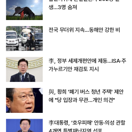
생…3명 숨져
전국 무더위 지속…동해안 강한 비
李, 정부 세제개편안에 제동…ISA·주
가누르기안 재검토 지시
與, 황희 '폐기 버스 청년 주택' 제안
에 "당 입장과 무관…개인 의견"
李대통령, '호우피해' 안동·의성 관할
4개면 특별재난지역 선포