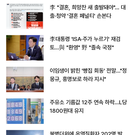
李 "결혼, 희망찬 새 출발돼야"… 대
출·청약 '결혼 페널티' 손본다
李대통령 'ISA·주가 누르기' 재검
토…與 "환영" 野 "졸속 국정"
이임생이 밝힌 '빵집 회동' 전말…"정
몽규, 홍명보로 하라 지시"
주유소 기름값 12주 연속 하락…L당
1800원대 유지
불볕더위에 온열질환자 202명 발