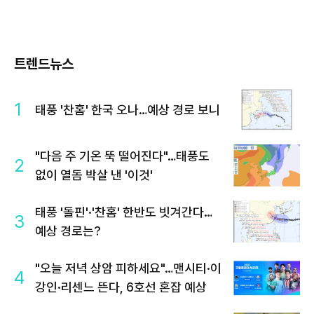
트렌드뉴스
1
태풍 '찬홈' 한국 오나…예상 경로 보니
"다음 주 기온 뚝 떨어진다"…태풍도
2
없이 열돔 박살 낸 '이것'
태풍 '돌핀'·'찬홈' 한반도 빗겨간다…
3
예상 경로는?
"오늘 저녁 상암 피하세요"…맨시티·이
4
강인·리센느 뜬다, 6호선 혼잡 예상