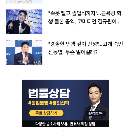
"속옷 빨고 졸업식까지"…근육병 학
생 돌본 공익, 코미디언 김규원이었
다
"경솔한 언행 깊이 반성"…고개 숙인
신동엽, 무슨 일이길래?