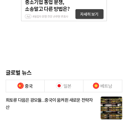
글로벌 뉴스
중국
일본
베트남
희토류 다음은 광모듈…중국이 움켜쥔 새로운 전략자
산