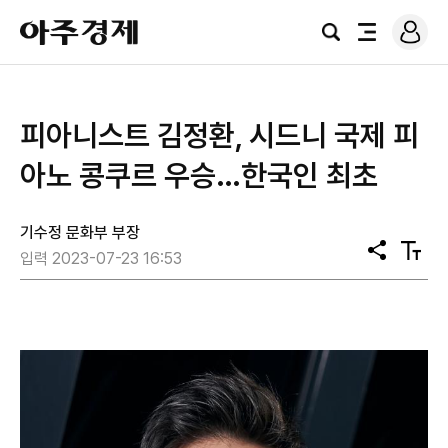
로
아
그
검
전
주
인
색
체
경
메
제
뉴
피아니스트 김정환, 시드니 국제 피
아노 콩쿠르 우승…한국인 최초
기수정 문화부 부장
공
텍
입력 2023-07-23 16:53
유
스
트
크
기