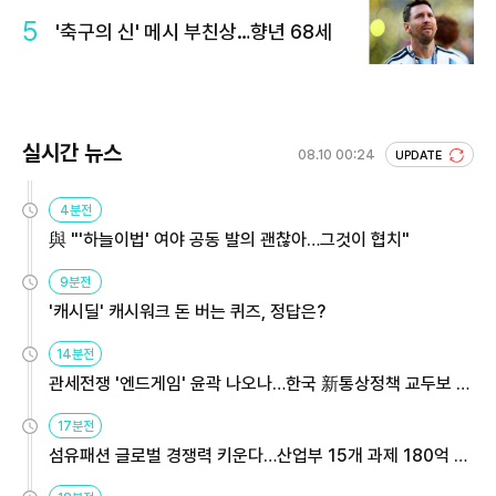
5
'축구의 신' 메시 부친상…향년 68세
실시간 뉴스
08.10 00:24
UPDATE
4분전
與 "'하늘이법' 여야 공동 발의 괜찮아…그것이 협치"
9분전
'캐시딜' 캐시워크 돈 버는 퀴즈, 정답은?
14분전
관세전쟁 '엔드게임' 윤곽 나오나…한국 新통상정책 교두보 활
용해야
17분전
섬유패션 글로벌 경쟁력 키운다…산업부 15개 과제 180억 지
원