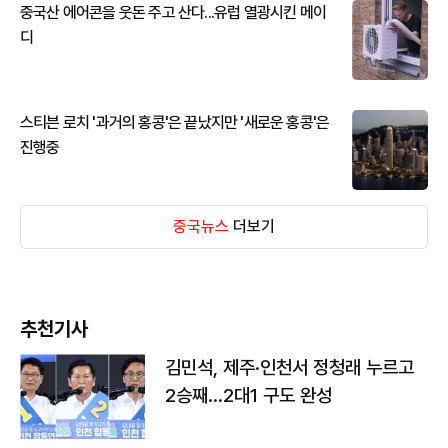
중국산 에어콘을 웃돈 주고 산다...유럽 열광시킨 메이
디
스티븐 로치 '과거의 홍콩'은 끝났지만 '새로운 홍콩'은
진행중
중국뉴스
더보기
추천기사
김민석, 제주·인천서 정청래 누르고
2승째…2대1 구도 완성