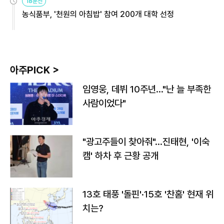
18분전
농식품부, '천원의 아침밥' 참여 200개 대학 선정
아주PICK >
임영웅, 데뷔 10주년…"난 늘 부족한
사람이었다"
"광고주들이 찾아줘"…진태현, '이숙
캠' 하차 후 근황 공개
13호 태풍 '돌핀'·15호 '찬홈' 현재 위
치는?