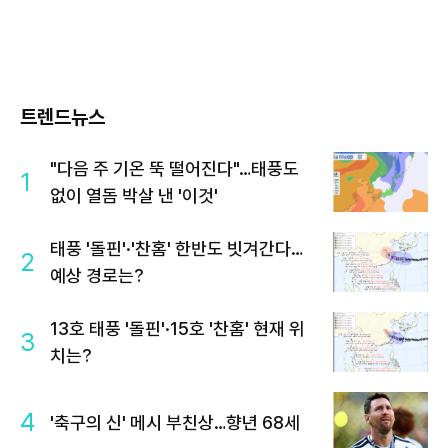
트렌드뉴스
"다음 주 기온 뚝 떨어진다"…태풍도
1
없이 열돔 박살 낸 '이것'
태풍 '돌핀'·'찬홈' 한반도 빗겨간다…
2
예상 경로는?
13호 태풍 '돌핀'·15호 '찬홈' 현재 위
3
치는?
4
'축구의 신' 메시 부친상…향년 68세