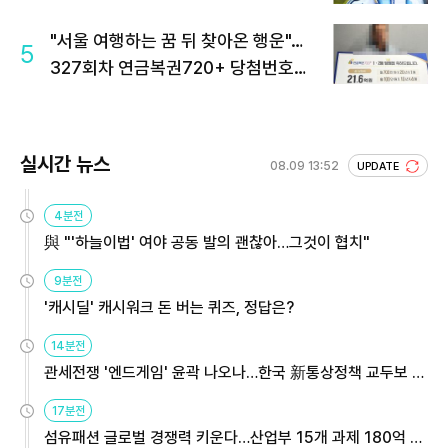
"서울 여행하는 꿈 뒤 찾아온 행운"…
5
327회차 연금복권720+ 당첨번호조
회 주목
실시간 뉴스
08.09 13:52
UPDATE
4분전
與 "'하늘이법' 여야 공동 발의 괜찮아…그것이 협치"
9분전
'캐시딜' 캐시워크 돈 버는 퀴즈, 정답은?
14분전
관세전쟁 '엔드게임' 윤곽 나오나…한국 新통상정책 교두보 활
용해야
17분전
섬유패션 글로벌 경쟁력 키운다…산업부 15개 과제 180억 지