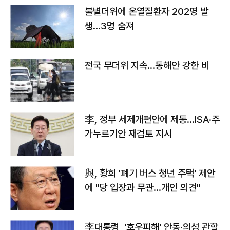
불볕더위에 온열질환자 202명 발
생…3명 숨져
전국 무더위 지속…동해안 강한 비
李, 정부 세제개편안에 제동…ISA·주
가누르기안 재검토 지시
與, 황희 '폐기 버스 청년 주택' 제안
에 "당 입장과 무관…개인 의견"
李대통령, '호우피해' 안동·의성 관할