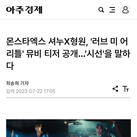
로
아
그
검
전
주
인
색
체
경
메
제
뉴
몬스타엑스 셔누X형원, '러브 미 어
리틀' 뮤비 티저 공개…'시선'을 말하
다
최송희 기자
공
텍
입력 2023-07-22 17:05
유
스
트
크
기