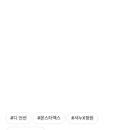
#디 언씬
#몬스타엑스
#셔누X형원