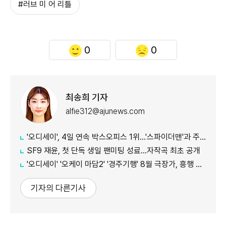
#러브 미 어 리틀
0
0
최송희 기자
alfie312@ajunews.com
'오디세이', 4일 연속 박스오피스 1위…'스파이더맨'과 주말 흥행 접전
SF9 재윤, 첫 단독 생일 팬미팅 성료…자작곡 최초 공개
'오디세이' '오케이 마담2' '경주기행' 8월 극장가, 흥행 바통 이어갈 신작은
기자의 다른기사