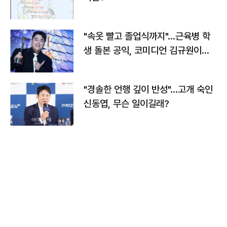
"속옷 빨고 졸업식까지"…근육병 학
생 돌본 공익, 코미디언 김규원이었
다
"경솔한 언행 깊이 반성"…고개 숙인
신동엽, 무슨 일이길래?