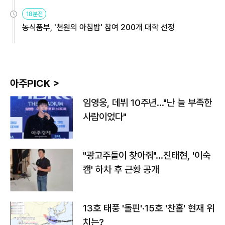
원
18분전
농식품부, '천원의 아침밥' 참여 200개 대학 선정
아주PICK >
임영웅, 데뷔 10주년…"난 늘 부족한
사람이었다"
"광고주들이 찾아줘"…진태현, '이숙
캠' 하차 후 근황 공개
13호 태풍 '돌핀'·15호 '찬홈' 현재 위
치는?