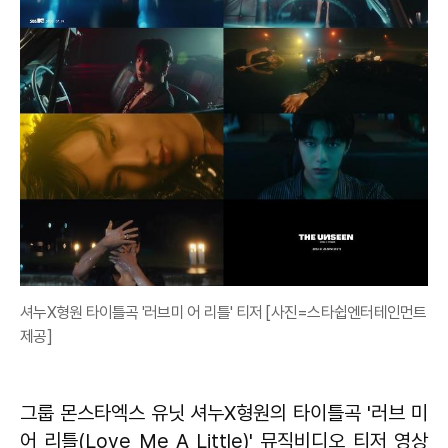
셔누X형원 타이틀곡 '러브미 어 리틀' 티저 [사진=스타쉽엔터테인먼트
제공]
그룹 몬스타엑스 유닛 셔누X형원의 타이틀곡 '러브 미
어 리틀(Love Me A Little)' 뮤직비디오 티저 영상