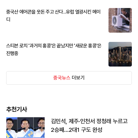
중국산 에어콘을 웃돈 주고 산다...유럽 열광시킨 메이
디
스티븐 로치 '과거의 홍콩'은 끝났지만 '새로운 홍콩'은
진행중
중국뉴스
더보기
추천기사
김민석, 제주·인천서 정청래 누르고
2승째…2대1 구도 완성