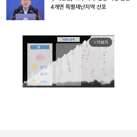
4개면 특별재난지역 선포
더보기
arrow_forward_ios
Unmute