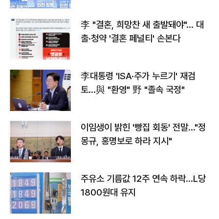
李 "결혼, 희망찬 새 출발돼야"… 대
출·청약 '결혼 페널티' 손본다
李대통령 'ISA·주가 누르기' 재검
토…與 "환영" 野 "졸속 국정"
이임생이 밝힌 '빵집 회동' 전말…"정
몽규, 홍명보로 하라 지시"
주유소 기름값 12주 연속 하락…L당
1800원대 유지