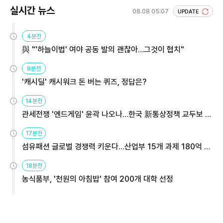
실시간 뉴스
08.08 05:07
UPDATE
4분전
與 "'하늘이법' 여야 공동 발의 괜찮아…그것이 협치"
9분전
'캐시딜' 캐시워크 돈 버는 퀴즈, 정답은?
14분전
관세전쟁 '엔드게임' 윤곽 나오나…한국 新통상정책 교두보 활
용해야
17분전
섬유패션 글로벌 경쟁력 키운다…산업부 15개 과제 180억 지
원
18분전
농식품부, '천원의 아침밥' 참여 200개 대학 선정