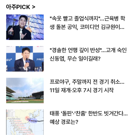
아주PICK >
"속옷 빨고 졸업식까지"…근육병 학
생 돌본 공익, 코미디언 김규원이었
다
"경솔한 언행 깊이 반성"…고개 숙인
신동엽, 무슨 일이길래?
프로야구, 주말까지 전 경기 취소…
11일 재개·오후 7시 경기 시작
태풍 '돌핀'·'찬홈' 한반도 빗겨간다…
예상 경로는?