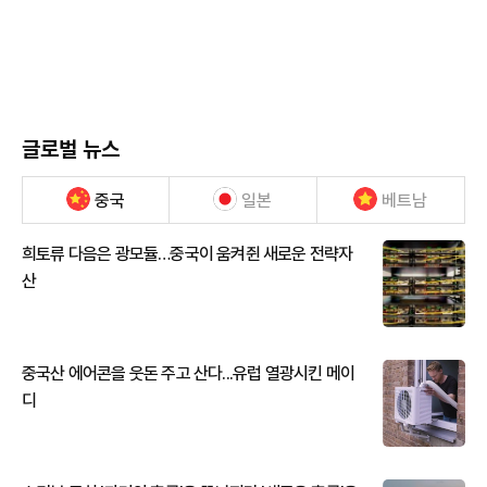
글로벌 뉴스
중국
일본
베트남
희토류 다음은 광모듈…중국이 움켜쥔 새로운 전략자
산
중국산 에어콘을 웃돈 주고 산다...유럽 열광시킨 메이
디