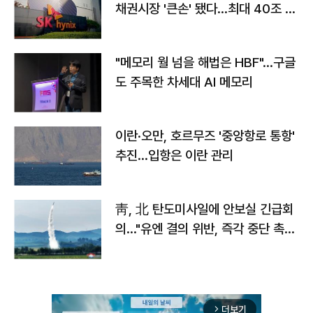
채권시장 '큰손' 됐다…최대 40조 투
자
"메모리 월 넘을 해법은 HBF"…구글
도 주목한 차세대 AI 메모리
이란·오만, 호르무즈 '중앙항로 통항'
추진…입항은 이란 관리
靑, 北 탄도미사일에 안보실 긴급회
의…"유엔 결의 위반, 즉각 중단 촉
구"
더보기
arrow_forward_ios