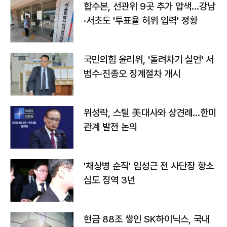
합수본, 선관위 9곳 추가 압색…강남
·서초도 '투표율 허위 입력' 정황
국민의힘 윤리위, '돌려차기 실언' 서
범수·진종오 징계절차 개시
위성락, 스틸 美대사와 상견례…한미
관계 발전 논의
'채상병 순직' 임성근 전 사단장 항소
심도 징역 3년
현금 88조 쌓인 SK하이닉스, 국내