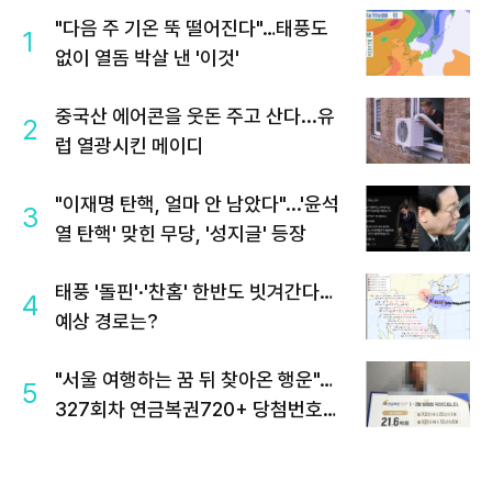
"다음 주 기온 뚝 떨어진다"…태풍도
1
없이 열돔 박살 낸 '이것'
중국산 에어콘을 웃돈 주고 산다...유
2
럽 열광시킨 메이디
"이재명 탄핵, 얼마 안 남았다"...'윤석
3
열 탄핵' 맞힌 무당, '성지글' 등장
태풍 '돌핀'·'찬홈' 한반도 빗겨간다…
4
예상 경로는?
"서울 여행하는 꿈 뒤 찾아온 행운"…
5
327회차 연금복권720+ 당첨번호조
회 주목