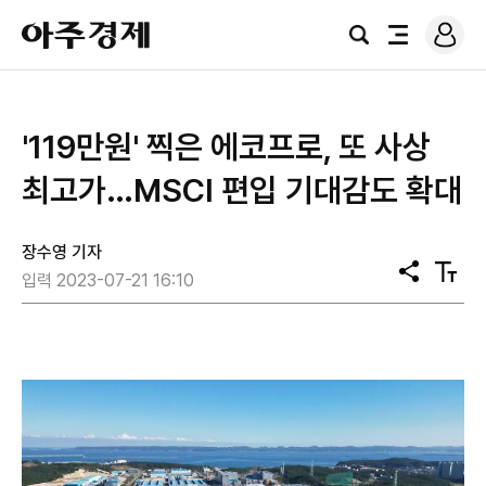
로
아
그
검
전
주
인
색
체
경
메
제
뉴
'119만원' 찍은 에코프로, 또 사상
최고가…MSCI 편입 기대감도 확대
장수영 기자
공
텍
입력 2023-07-21 16:10
유
스
트
크
기