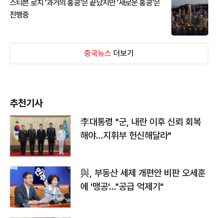
스티븐 로치 '과거의 홍콩'은 끝났지만 '새로운 홍콩'은
진행중
중국뉴스
더보기
추천기사
李대통령 "군, 내란 이후 신뢰 회복
해야…지휘부 헌신해달라"
與, 부동산 세제 개편안 비판 오세훈
에 '맹공'…"공급 억제기"