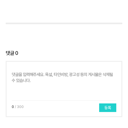
댓글
0
0
/ 300
등록