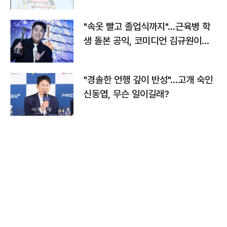
"속옷 빨고 졸업식까지"…근육병 학
생 돌본 공익, 코미디언 김규원이었
다
"경솔한 언행 깊이 반성"…고개 숙인
신동엽, 무슨 일이길래?