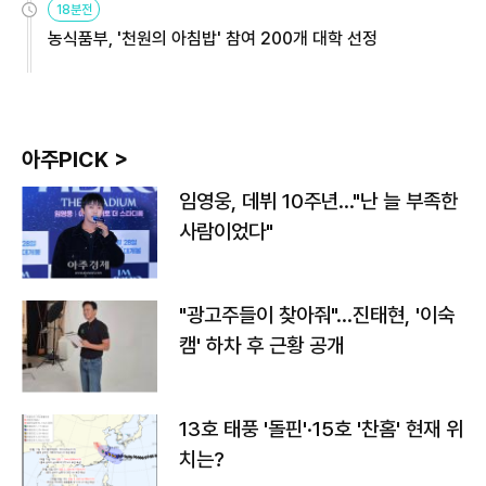
18분전
농식품부, '천원의 아침밥' 참여 200개 대학 선정
아주PICK >
임영웅, 데뷔 10주년…"난 늘 부족한
사람이었다"
"광고주들이 찾아줘"…진태현, '이숙
캠' 하차 후 근황 공개
13호 태풍 '돌핀'·15호 '찬홈' 현재 위
치는?