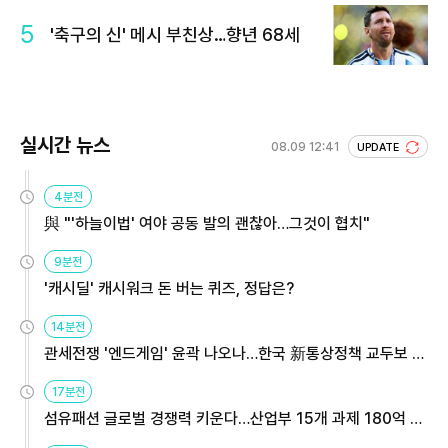
5
'축구의 신' 메시 부친상…향년 68세
실시간 뉴스
08.09 12:41
UPDATE
4분전
與 "'하늘이법' 여야 공동 발의 괜찮아…그것이 협치"
9분전
'캐시딜' 캐시워크 돈 버는 퀴즈, 정답은?
14분전
관세전쟁 '엔드게임' 윤곽 나오나…한국 新통상정책 교두보 활
용해야
17분전
섬유패션 글로벌 경쟁력 키운다…산업부 15개 과제 180억 지
원