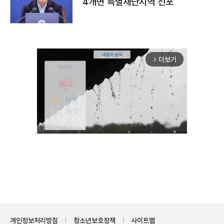
4개면 특별재난지역 선포
더보기
arrow_forward_ios
Unmute
개인정보처리방침
청소년보호정책
사이트맵