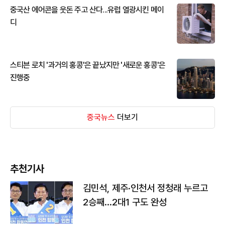
중국산 에어콘을 웃돈 주고 산다...유럽 열광시킨 메이
디
스티븐 로치 '과거의 홍콩'은 끝났지만 '새로운 홍콩'은
진행중
중국뉴스
더보기
추천기사
김민석, 제주·인천서 정청래 누르고
2승째…2대1 구도 완성