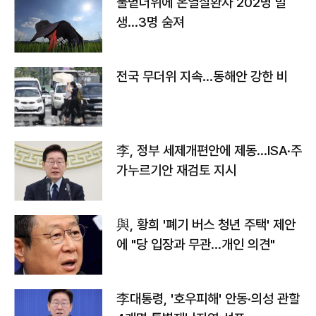
불볕더위에 온열질환자 202명 발
생…3명 숨져
전국 무더위 지속…동해안 강한 비
李, 정부 세제개편안에 제동…ISA·주
가누르기안 재검토 지시
與, 황희 '폐기 버스 청년 주택' 제안
에 "당 입장과 무관…개인 의견"
李대통령, '호우피해' 안동·의성 관할