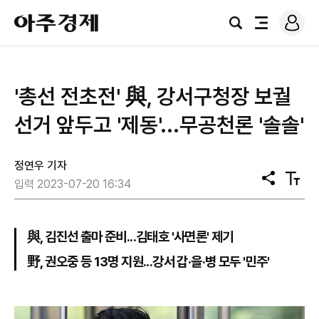
로
아
그
검
전
주
인
색
체
경
메
제
뉴
'총선 전초전' 與, 강서구청장 보궐
선거 앞두고 '제동'...무공천론 '솔솔'
정연우 기자
공
텍
입력 2023-07-20 16:34
유
스
트
크
기
與, 김진선 출마 준비...김태호 '사면론' 제기
野, 권오중 등 13명 지원...강서 갑·을·병 모두 '민주'