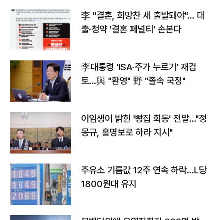
李 "결혼, 희망찬 새 출발돼야"… 대
출·청약 '결혼 페널티' 손본다
李대통령 'ISA·주가 누르기' 재검
토…與 "환영" 野 "졸속 국정"
이임생이 밝힌 '빵집 회동' 전말…"정
몽규, 홍명보로 하라 지시"
주유소 기름값 12주 연속 하락…L당
1800원대 유지