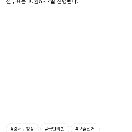
전투표는 10월6∼7일 진행된다.
#강서구청장
#국민의힘
#보궐선거