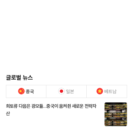
글로벌 뉴스
중국
일본
베트남
희토류 다음은 광모듈…중국이 움켜쥔 새로운 전략자
산