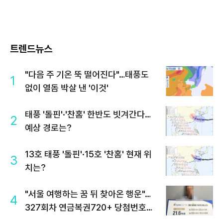
트렌드뉴스
"다음 주 기온 뚝 떨어진다"…태풍도
1
없이 열돔 박살 낸 '이것'
태풍 '돌핀'·'찬홈' 한반도 빗겨간다…
2
예상 경로는?
13호 태풍 '돌핀'·15호 '찬홈' 현재 위
3
치는?
"서울 여행하는 꿈 뒤 찾아온 행운"…
4
327회차 연금복권720+ 당첨번호조
회 주목