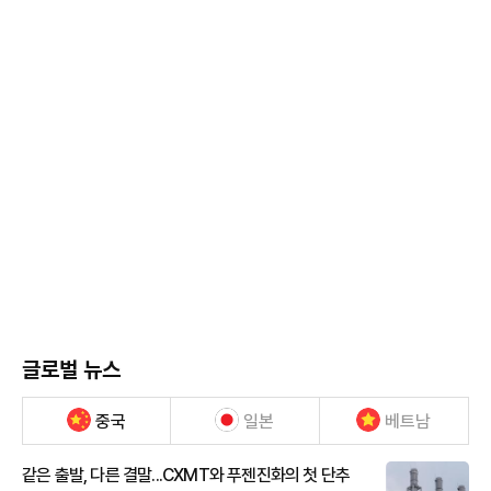
글로벌 뉴스
중국
일본
베트남
같은 출발, 다른 결말...CXMT와 푸젠진화의 첫 단추