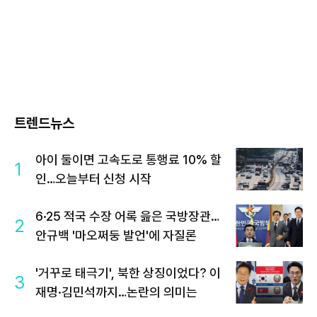
트렌드뉴스
아이 둘이면 고속도로 통행료 10% 할
1
인…오늘부터 신청 시작
6·25 적국 수장 어록 읊은 국방장관…
2
안규백 '마오쩌둥 발언'에 자질론
'거꾸로 태극기', 북한 상징이었다? 이
3
재명·김민석까지…논란의 의미는