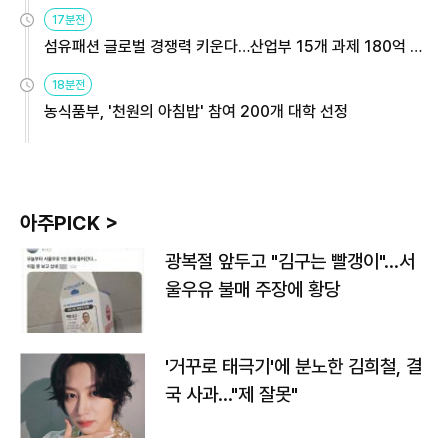
용해야
17분전
섬유패션 글로벌 경쟁력 키운다…산업부 15개 과제 180억 지
원
18분전
농식품부, '천원의 아침밥' 참여 200개 대학 선정
아주PICK >
광복절 앞두고 "김구는 빨갱이"…서
울우유 불매 주장에 황당
'거꾸로 태극기'에 분노한 김희철, 결
국 사과…"제 잘못"