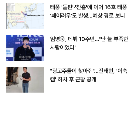
태풍 '돌핀'·'찬홈'에 이어 16호 태풍
'페이러우'도 발생…예상 경로 보니
임영웅, 데뷔 10주년…"난 늘 부족한
사람이었다"
"광고주들이 찾아줘"…진태현, '이숙
캠' 하차 후 근황 공개