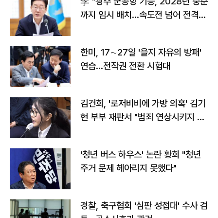
李 "광주 군공항 기능, 2028년 중순
까지 임시 배치…속도전 넘어 전격
전"
한미, 17∼27일 '을지 자유의 방패'
연습…전작권 전환 시험대
김건희, '로저비비에 가방 의혹' 김기
현 부부 재판서 "범죄 연상시키지 말
라"
'청년 버스 하우스' 논란 황희 "청년
주거 문제 헤아리지 못했다"
경찰, 축구협회 '심판 성접대' 수사 검