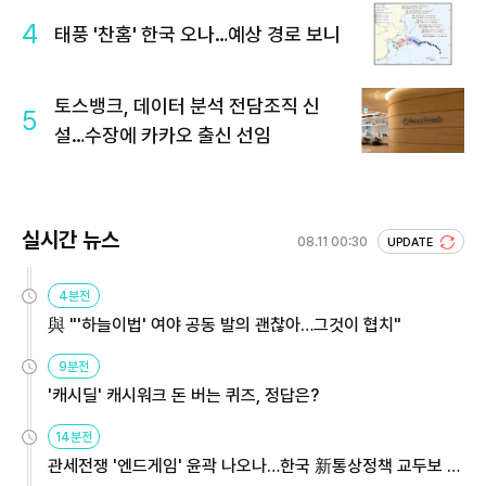
4
태풍 '찬홈' 한국 오나…예상 경로 보니
토스뱅크, 데이터 분석 전담조직 신
5
설…수장에 카카오 출신 선임
실시간 뉴스
08.11 00:30
UPDATE
4분전
與 "'하늘이법' 여야 공동 발의 괜찮아…그것이 협치"
9분전
'캐시딜' 캐시워크 돈 버는 퀴즈, 정답은?
14분전
관세전쟁 '엔드게임' 윤곽 나오나…한국 新통상정책 교두보 활