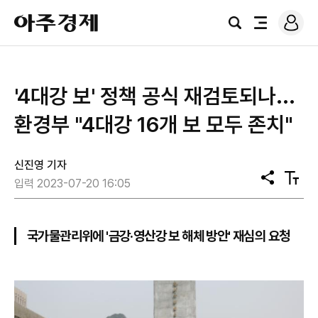
로
아
그
검
전
주
인
색
체
경
메
제
뉴
'4대강 보' 정책 공식 재검토되나...
환경부 "4대강 16개 보 모두 존치"
신진영 기자
공
텍
입력 2023-07-20 16:05
유
스
트
크
기
국가물관리위에 '금강·영산강 보 해체 방안' 재심의 요청