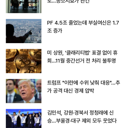
토…공소시효가 관건
PF 4.5조 줄었는데 부실여신은 1.7
조 증가
미 상원, '클래리티법' 표결 없이 휴
회…11월 중간선거 전 처리 불투명
트럼프 "이란에 수위 낮춰 대응"…추
가 공격 대신 경제 압박
김민석, 강원·경북서 정청래에 신
승…부울경·대구 제외 모두 웃었다