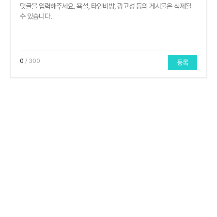
0
/ 300
등록