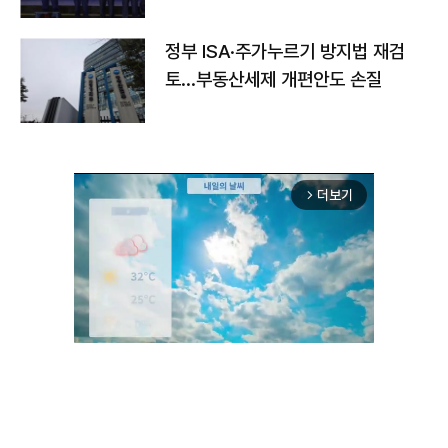
정부 ISA·주가누르기 방지법 재검
토…부동산세제 개편안도 손질
더보기
arrow_forward_ios
Unmute