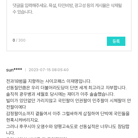
0
/ 300
등록
sun****
2023-07-15 08:05:40
전과18범을 지향하는 사이코패스 이재명입니다.
선동질만큼은 우리 더불어라도당이 단연 세계 최고라고 자부합니다.
솔직히 광우병과 세월호 당시에는 재미가 아주 솔솔했습니다.
빌미가 있던없던 가리지않고 국민팔이 인권팔이 민주팔이 시체팔이 안
전팔이에다
감정팔이쇼까지 곁들여서 아주 그럴싸하게 삽질하여 단박에 국민들을
현혹시켜버리지요.
그러나 후쿠시마 오염수와 양평고속도로 선동실적은 너무나도 참담합
니다.