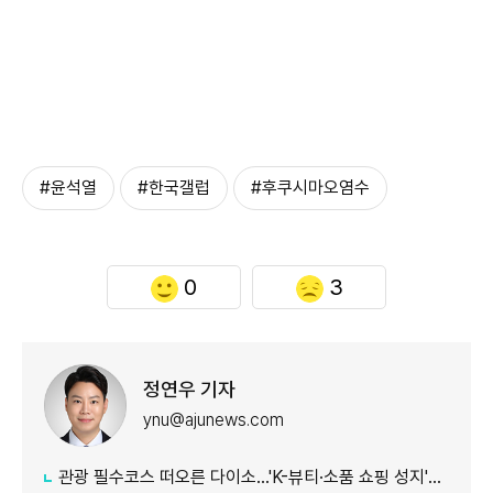
#윤석열
#한국갤럽
#후쿠시마오염수
0
3
정연우 기자
ynu@ajunews.com
관광 필수코스 떠오른 다이소...'K-뷰티·소품 쇼핑 성지'로 등극