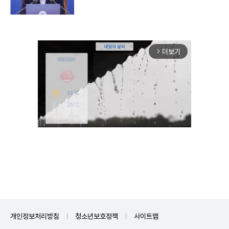
더보기
arrow_forward_ios
Unmute
개인정보처리방침
청소년보호정책
사이트맵