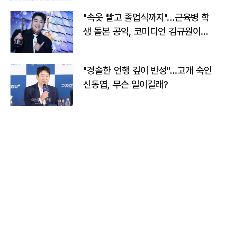
"속옷 빨고 졸업식까지"…근육병 학
생 돌본 공익, 코미디언 김규원이었
다
"경솔한 언행 깊이 반성"…고개 숙인
신동엽, 무슨 일이길래?