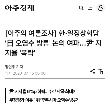
로
아
그
검
전
주
인
색
체
경
메
제
뉴
[이주의 여론조사] 한·일정상회담
'日 오염수 방류' 논의 여파...尹 지
지율 '폭락'
정연우 기자
공
텍
입력 2023-07-15 08:00
유
스
트
크
기
尹 지지율 6%p 하락...주간 낙폭 최대치
부정평가 이유 1위 '후쿠시마 오염수 방류'