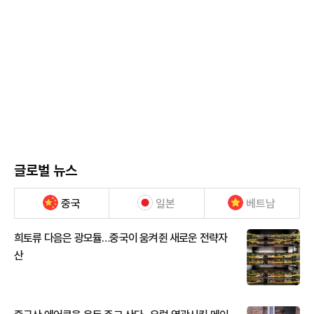
글로벌 뉴스
중국
일본
베트남
희토류 다음은 광모듈…중국이 움켜쥔 새로운 전략자
산