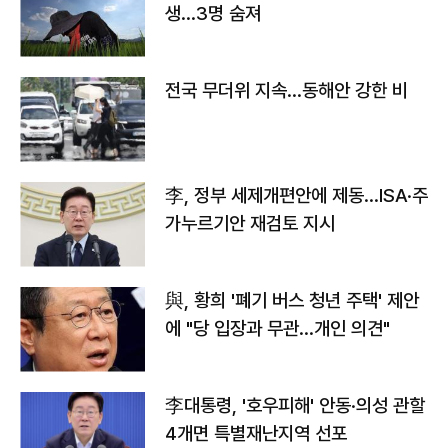
생…3명 숨져
전국 무더위 지속…동해안 강한 비
李, 정부 세제개편안에 제동…ISA·주
가누르기안 재검토 지시
與, 황희 '폐기 버스 청년 주택' 제안
에 "당 입장과 무관…개인 의견"
李대통령, '호우피해' 안동·의성 관할
4개면 특별재난지역 선포