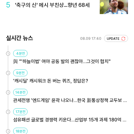
5
'축구의 신' 메시 부친상…향년 68세
실시간 뉴스
08.09 17:40
UPDATE
4분전
與 "'하늘이법' 여야 공동 발의 괜찮아…그것이 협치"
9분전
'캐시딜' 캐시워크 돈 버는 퀴즈, 정답은?
14분전
관세전쟁 '엔드게임' 윤곽 나오나…한국 新통상정책 교두보 활
용해야
17분전
섬유패션 글로벌 경쟁력 키운다…산업부 15개 과제 180억 지
원
18분전