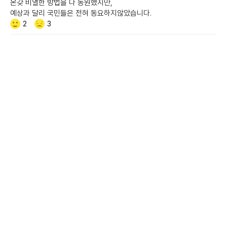
온갖 비열한 방법을 다 동원했지만,
예상과 달리 국민들은 전혀 동요하지않았습니다.
Like/Dislike
공
비
2
3
감
공
감