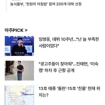
농식품부, '천원의 아침밥' 참여 200개 대학 선정
아주PICK >
임영웅, 데뷔 10주년…"난 늘 부족한
사람이었다"
"광고주들이 찾아줘"…진태현, '이숙
캠' 하차 후 근황 공개
13호 태풍 '돌핀'·15호 '찬홈' 현재 위
치는?