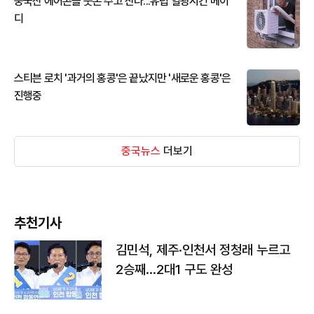
중국산 에어콘을 웃돈 주고 산다...유럽 열광시킨 메이
디
스티븐 로치 '과거의 홍콩'은 끝났지만 '새로운 홍콩'은
진행중
중국뉴스
더보기
추천기사
김민석, 제주·인천서 정청래 누르고
2승째…2대1 구도 완성