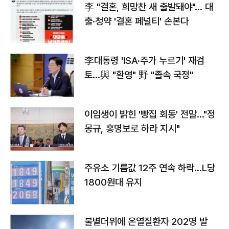
李 "결혼, 희망찬 새 출발돼야"… 대
출·청약 '결혼 페널티' 손본다
李대통령 'ISA·주가 누르기' 재검
토…與 "환영" 野 "졸속 국정"
이임생이 밝힌 '빵집 회동' 전말…"정
몽규, 홍명보로 하라 지시"
주유소 기름값 12주 연속 하락…L당
1800원대 유지
불볕더위에 온열질환자 202명 발