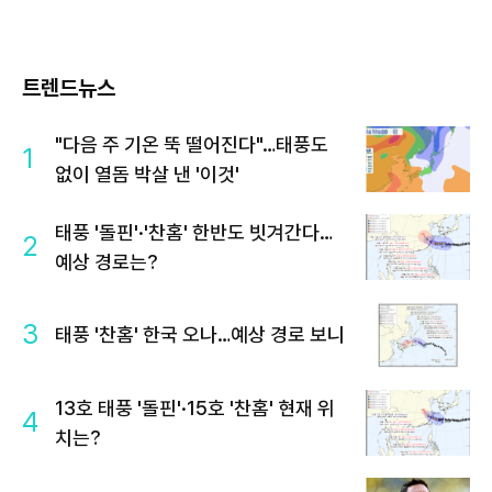
트렌드뉴스
"다음 주 기온 뚝 떨어진다"…태풍도
1
없이 열돔 박살 낸 '이것'
태풍 '돌핀'·'찬홈' 한반도 빗겨간다…
2
예상 경로는?
3
태풍 '찬홈' 한국 오나…예상 경로 보니
13호 태풍 '돌핀'·15호 '찬홈' 현재 위
4
치는?