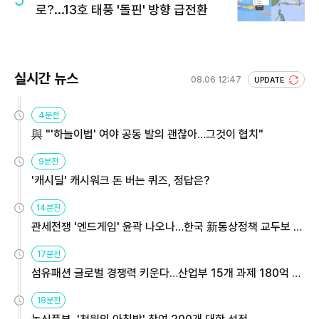
로?...13호 태풍 '돌핀' 방향 급전환
실시간 뉴스
08.06 12:47
UPDATE
4분전
與 "'하늘이법' 여야 공동 발의 괜찮아…그것이 협치"
9분전
'캐시딜' 캐시워크 돈 버는 퀴즈, 정답은?
14분전
관세전쟁 '엔드게임' 윤곽 나오나…한국 新통상정책 교두보 활
용해야
17분전
섬유패션 글로벌 경쟁력 키운다…산업부 15개 과제 180억 지
원
18분전