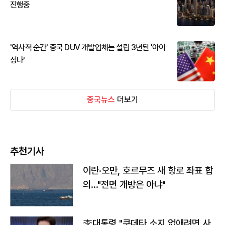
진행중
'역사적 순간' 중국 DUV 개발업체는 설립 3년된 '아이
성나'
중국뉴스
더보기
추천기사
이란·오만, 호르무즈 새 항로 좌표 합
의…"전면 개방은 아냐"
李대통령 "쿠데타 소지 없애려면 사