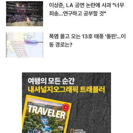
이상준, LA 공연 논란에 사과 "너무
죄송…연구하고 공부할 것"
폭염 몰고 오는 13호 태풍 '돌핀'…이
동 경로는?