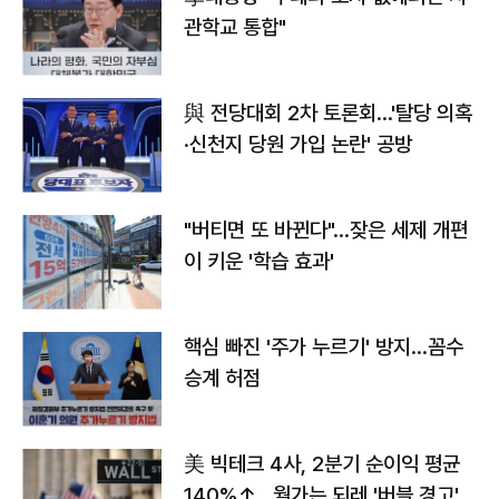
관학교 통합"
與 전당대회 2차 토론회…'탈당 의혹
·신천지 당원 가입 논란' 공방
"버티면 또 바뀐다"…잦은 세제 개편
이 키운 '학습 효과'
핵심 빠진 '주가 누르기' 방지…꼼수
승계 허점
美 빅테크 4사, 2분기 순이익 평균
140%↑…월가는 되레 '버블 경고'