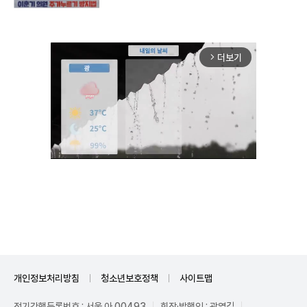
더보기
arrow_forward_ios
Unmute
개인정보처리방침
청소년보호정책
사이트맵
정기간행등록번호 : 서울 아 00493
회장·발행인 : 곽영길