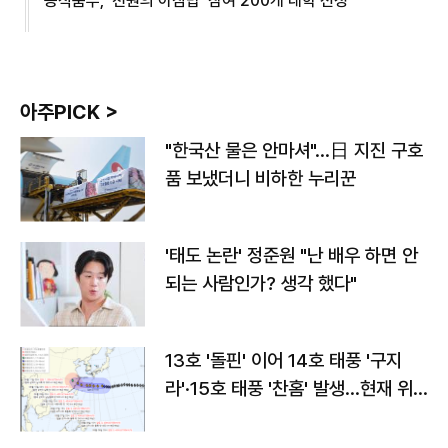
농식품부, '천원의 아침밥' 참여 200개 대학 선정
아주PICK >
"한국산 물은 안마셔"…日 지진 구호
품 보냈더니 비하한 누리꾼
'태도 논란' 정준원 "난 배우 하면 안
되는 사람인가? 생각 했다"
13호 '돌핀' 이어 14호 태풍 '구지
라'·15호 태풍 '찬홈' 발생…현재 위
치와 이동경로는?