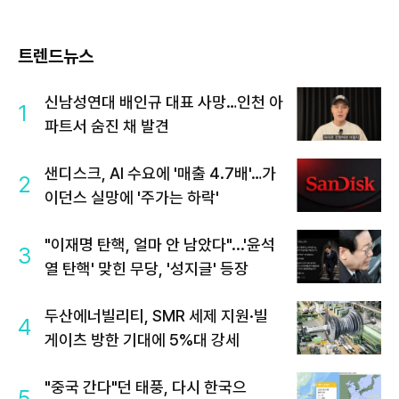
트렌드뉴스
신남성연대 배인규 대표 사망…인천 아
1
파트서 숨진 채 발견
샌디스크, AI 수요에 '매출 4.7배'…가
2
이던스 실망에 '주가는 하락'
"이재명 탄핵, 얼마 안 남았다"...'윤석
3
열 탄핵' 맞힌 무당, '성지글' 등장
두산에너빌리티, SMR 세제 지원·빌
4
게이츠 방한 기대에 5%대 강세
"중국 간다"던 태풍, 다시 한국으
5