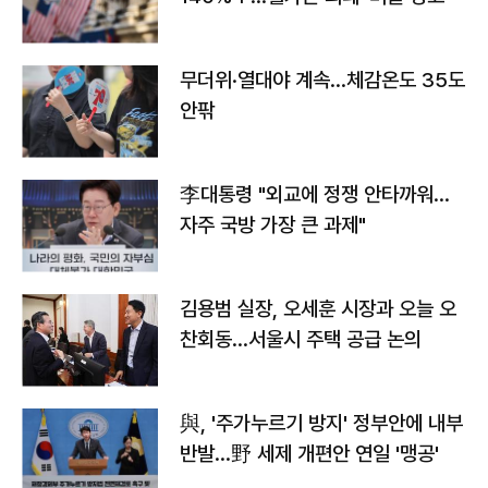
무더위·열대야 계속…체감온도 35도
안팎
李대통령 "외교에 정쟁 안타까워…
자주 국방 가장 큰 과제"
김용범 실장, 오세훈 시장과 오늘 오
찬회동...서울시 주택 공급 논의
與, '주가누르기 방지' 정부안에 내부
반발…野 세제 개편안 연일 '맹공'