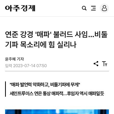
로
아
그
검
전
주
인
색
체
경
메
제
뉴
연준 강경 '매파' 불러드 사임…비둘
기파 목소리에 힘 실리나
윤주혜 기자
공
텍
입력 2023-07-14 07:50
유
스
트
크
기
"매파 발언력 약화하고, 비둘기파에 무게"
세인트루이스 연은 통상 매파적…후임자 역시 매파일듯