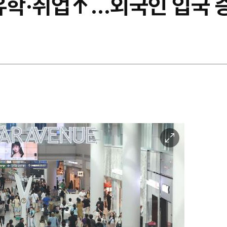
유학·취업↑…외국인 입국 증
이
미
지
확
대