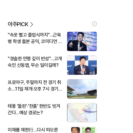
아주PICK
"속옷 빨고 졸업식까지"…근육
병 학생 돌본 공익, 코미디언 김
규원이었다
"경솔한 언행 깊이 반성"…고개
숙인 신동엽, 무슨 일이길래?
프로야구, 주말까지 전 경기 취
소…11일 재개·오후 7시 경기
시작
태풍 '돌핀'·'찬홈' 한반도 빗겨
간다…예상 경로는?
이재룡 재판行…다시 떠오른