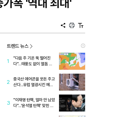
가폭 '역대 최대'
공
프
텍
유
린
스
트
트
크
기
트렌드 뉴스
"다음 주 기온 뚝 떨어진
1
다"…태풍도 없이 열돔 박
살 낸 '이것'
중국산 에어콘을 웃돈 주고
2
산다...유럽 열광시킨 메이
디
"이재명 탄핵, 얼마 안 남았
3
다"...'윤석열 탄핵' 맞힌 무
당, '성지글' 등장