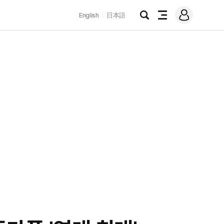
로
English
日本語
그
검
전
인
색
체
메
뉴