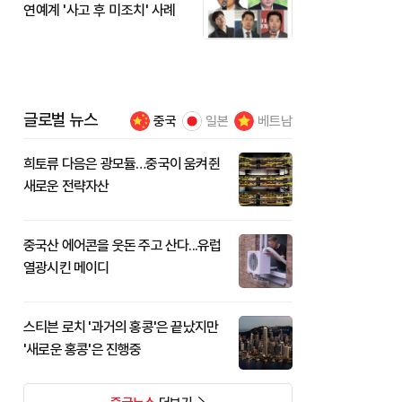
연예계 '사고 후 미조치' 사례
글로벌 뉴스
중국
일본
베트남
희토류 다음은 광모듈…중국이 움켜쥔
새로운 전략자산
중국산 에어콘을 웃돈 주고 산다...유럽
열광시킨 메이디
스티븐 로치 '과거의 홍콩'은 끝났지만
'새로운 홍콩'은 진행중