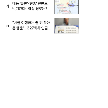
태풍 '돌핀'·'찬홈' 한반도
4
빗겨간다…예상 경로는?
"서울 여행하는 꿈 뒤 찾아
5
온 행운"…327회차 연금
복권720+ 당첨번호조회
주목