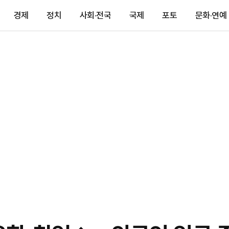
경제
정치
사회·전국
국제
포토
문화·연예