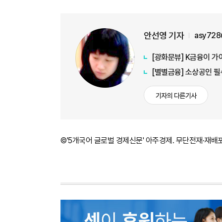
안선영 기자
asy728
[광화문뷰] K금융이 가
[별별금융] 소상공인 필
기자의 다른기사
©'5개국어 글로벌 경제신문' 아주경제. 무단전재·재배