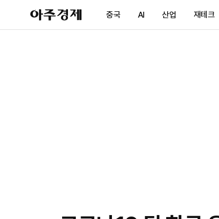
아
중국
AI
산업
재테크
주
경
제