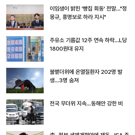
이임생이 밝힌 '빵집 회동' 전말…"정
몽규, 홍명보로 하라 지시"
주유소 기름값 12주 연속 하락…L당
1800원대 유지
불볕더위에 온열질환자 202명 발
생…3명 숨져
전국 무더위 지속…동해안 강한 비