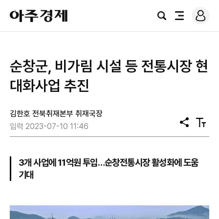
로
아
그
검
전
주
인
색
체
경
메
제
뉴
순창군, 비가림 시설 등 전통시장 현
대화사업 추진
김한호 전북취재본부 취재국장
공
텍
입력 2023-07-10 11:46
유
스
트
크
기
3개 사업에 11억원 투입…순창전통시장 활성화에 도움
기대