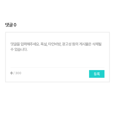
댓글
0
0
/ 300
등록