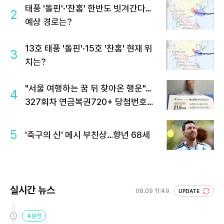
태풍 '돌핀'·'찬홈' 한반도 빗겨간다…
2
예상 경로는?
13호 태풍 '돌핀'·15호 '찬홈' 현재 위
3
치는?
"서울 여행하는 꿈 뒤 찾아온 행운"…
4
327회차 연금복권720+ 당첨번호조
회 주목
5
'축구의 신' 메시 부친상…향년 68세
실시간 뉴스
08.09 11:49
UPDATE
4분전