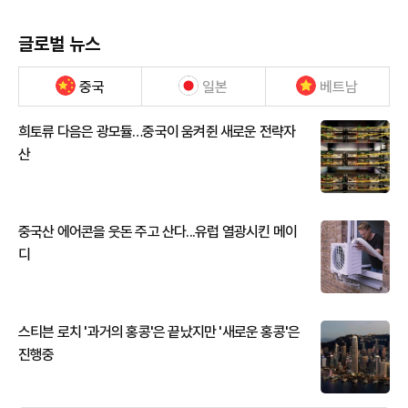
글로벌 뉴스
중국
일본
베트남
희토류 다음은 광모듈…중국이 움켜쥔 새로운 전략자
산
중국산 에어콘을 웃돈 주고 산다...유럽 열광시킨 메이
디
스티븐 로치 '과거의 홍콩'은 끝났지만 '새로운 홍콩'은
진행중