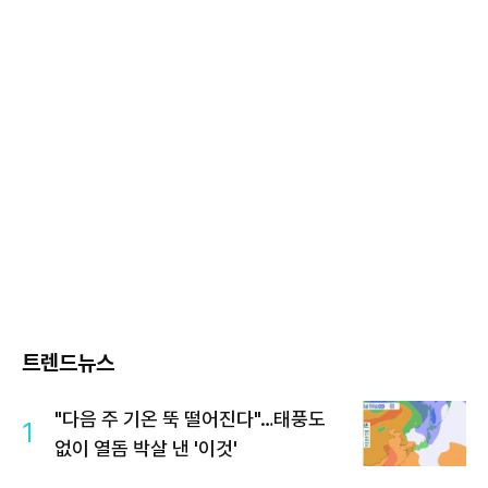
트렌드뉴스
"다음 주 기온 뚝 떨어진다"…태풍도
1
없이 열돔 박살 낸 '이것'