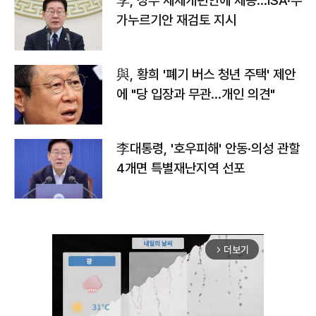
李, 정부 세제개편안에 제동…ISA·주
가누르기안 재검토 지시
與, 황희 '폐기 버스 청년 주택' 제안
에 "당 입장과 무관…개인 의견"
李대통령, '호우피해' 안동·의성 관할
4개면 특별재난지역 선포
더보기
arrow_forward_ios