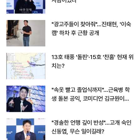
사람이었다"
"광고주들이 찾아줘"…진태현, '이숙
캠' 하차 후 근황 공개
13호 태풍 '돌핀'·15호 '찬홈' 현재 위
치는?
"속옷 빨고 졸업식까지"…근육병 학
생 돌본 공익, 코미디언 김규원이었
다
"경솔한 언행 깊이 반성"…고개 숙인
신동엽, 무슨 일이길래?