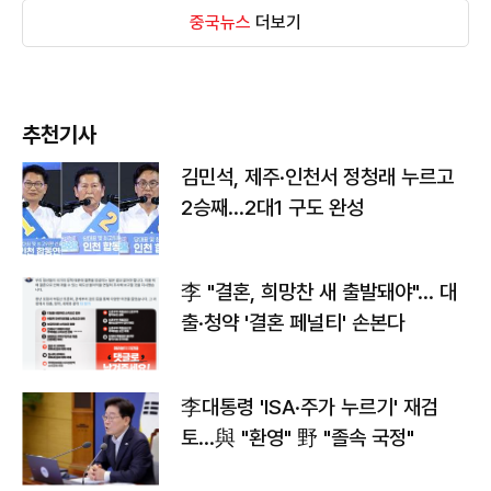
중국뉴스
더보기
추천기사
김민석, 제주·인천서 정청래 누르고
2승째…2대1 구도 완성
李 "결혼, 희망찬 새 출발돼야"… 대
출·청약 '결혼 페널티' 손본다
李대통령 'ISA·주가 누르기' 재검
토…與 "환영" 野 "졸속 국정"