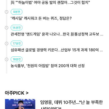
與 "'하늘이법' 여야 공동 발의 괜찮아…그것이 협치"
9분전
'캐시딜' 캐시워크 돈 버는 퀴즈, 정답은?
14분전
관세전쟁 '엔드게임' 윤곽 나오나…한국 新통상정책 교두보 활
용해야
17분전
섬유패션 글로벌 경쟁력 키운다…산업부 15개 과제 180억 지
원
18분전
농식품부, '천원의 아침밥' 참여 200개 대학 선정
아주PICK >
임영웅, 데뷔 10주년…"난 늘 부족한