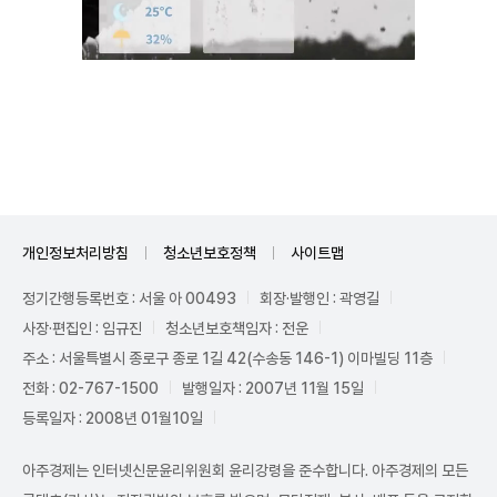
Unmute
개인정보처리방침
청소년보호정책
사이트맵
정기간행등록번호 : 서울 아 00493
회장·발행인 : 곽영길
사장·편집인 : 임규진
청소년보호책임자 : 전운
주소 : 서울특별시 종로구 종로 1길 42(수송동 146-1) 이마빌딩 11층
전화 : 02-767-1500
발행일자 : 2007년 11월 15일
등록일자 : 2008년 01월10일
아주경제는 인터넷신문윤리위원회 윤리강령을 준수합니다. 아주경제의 모든