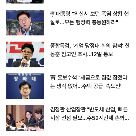
李대통령 "외신서 보던 폭염 상황 현
실로…모든 행정력 총동원하라"
종합특검, '계엄 당정대 회의 참석' 한
동훈 참고인 조사...12일 통보
靑 홍보수석 "세금으로 집값 잡겠다
는 생각 없어…주택 공급 '속도전'"
김정관 산업장관 "반도체 산업, 빠른
시장 선점 필요…주52시간제 손봐
야"