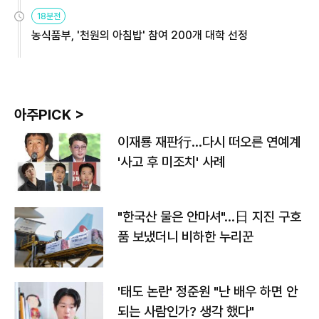
원
18분전
농식품부, '천원의 아침밥' 참여 200개 대학 선정
아주PICK >
이재룡 재판行…다시 떠오른 연예계
'사고 후 미조치' 사례
"한국산 물은 안마셔"…日 지진 구호
품 보냈더니 비하한 누리꾼
'태도 논란' 정준원 "난 배우 하면 안
되는 사람인가? 생각 했다"