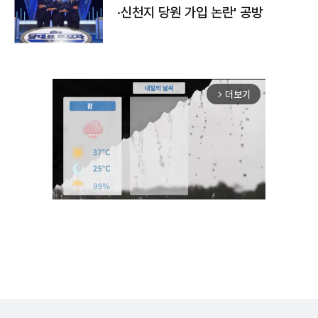
·신천지 당원 가입 논란' 공방
더보기
arrow_forward_ios
Mute