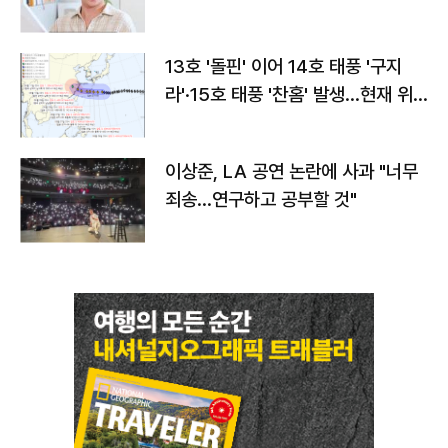
13호 '돌핀' 이어 14호 태풍 '구지
라'·15호 태풍 '찬홈' 발생…현재 위
치와 이동경로는?
이상준, LA 공연 논란에 사과 "너무
죄송…연구하고 공부할 것"