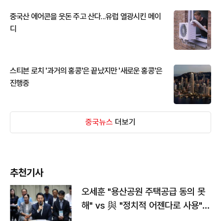
중국산 에어콘을 웃돈 주고 산다...유럽 열광시킨 메이
디
스티븐 로치 '과거의 홍콩'은 끝났지만 '새로운 홍콩'은
진행중
중국뉴스
더보기
추천기사
오세훈 "용산공원 주택공급 동의 못
해" vs 與 "정치적 어젠다로 사용"
맞불