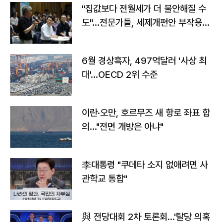
"집값보다 전월세가 더 불안해질 수
도"…전문가들, 세제개편안 부작용
우려
6월 경상흑자, 497억달러 '사상 최
대'…OECD 2위 수준
이란·오만, 호르무즈 새 항로 좌표 합
의…"전면 개방은 아냐"
李대통령 "쿠데타 소지 없애려면 사
관학교 통합"
與 전당대회 2차 토론회…'탈당 의혹