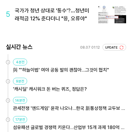
국가가 청년 상대로 '통수'?...청년미
5
래적금 12% 준다더니 "응, 오류야"
실시간 뉴스
08.07 01:12
UPDATE
4분전
與 "'하늘이법' 여야 공동 발의 괜찮아…그것이 협치"
9분전
'캐시딜' 캐시워크 돈 버는 퀴즈, 정답은?
14분전
관세전쟁 '엔드게임' 윤곽 나오나…한국 新통상정책 교두보 활
용해야
17분전
섬유패션 글로벌 경쟁력 키운다…산업부 15개 과제 180억 지