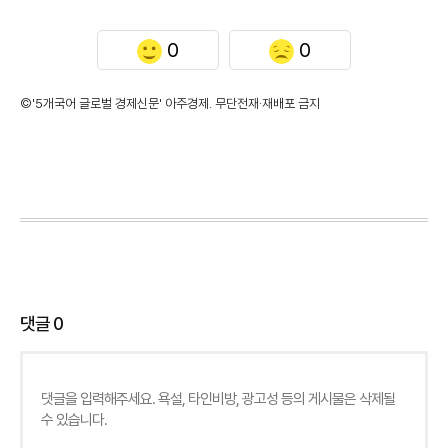
0
0
©'5개국어 글로벌 경제신문' 아주경제. 무단전재·재배포 금지
댓글
0