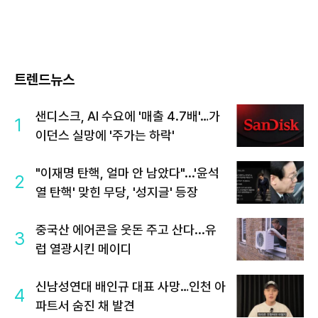
트렌드뉴스
샌디스크, AI 수요에 '매출 4.7배'…가
1
이던스 실망에 '주가는 하락'
"이재명 탄핵, 얼마 안 남았다"...'윤석
2
열 탄핵' 맞힌 무당, '성지글' 등장
중국산 에어콘을 웃돈 주고 산다...유
3
럽 열광시킨 메이디
신남성연대 배인규 대표 사망…인천 아
4
파트서 숨진 채 발견