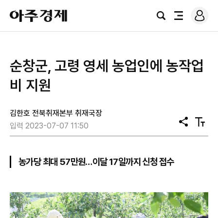
로
아
그
검
전
주
인
색
체
경
메
제
뉴
순창군, 고령 영세 농업인에 농작업
비 지원
김한호 전북취재본부 취재국장
공
텍
입력 2023-07-07 11:50
유
스
트
크
기
농가당 최대 57만원…이달 17일까지 신청 접수