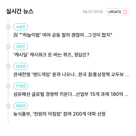
실시간 뉴스
08.07 01:10
UPDATE
4분전
與 "'하늘이법' 여야 공동 발의 괜찮아…그것이 협치"
9분전
'캐시딜' 캐시워크 돈 버는 퀴즈, 정답은?
14분전
관세전쟁 '엔드게임' 윤곽 나오나…한국 新통상정책 교두보 활
용해야
17분전
섬유패션 글로벌 경쟁력 키운다…산업부 15개 과제 180억 지
원
18분전
농식품부, '천원의 아침밥' 참여 200개 대학 선정