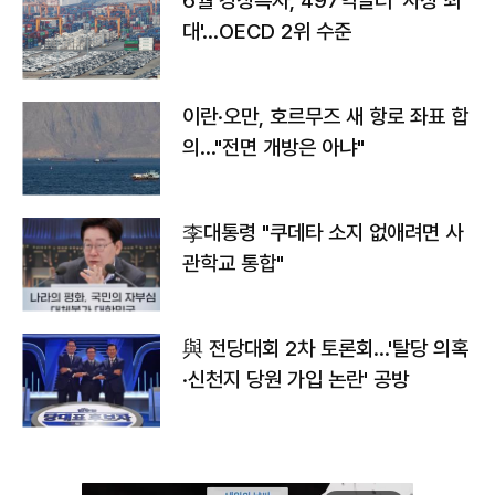
6월 경상흑자, 497억달러 '사상 최
대'…OECD 2위 수준
이란·오만, 호르무즈 새 항로 좌표 합
의…"전면 개방은 아냐"
李대통령 "쿠데타 소지 없애려면 사
관학교 통합"
與 전당대회 2차 토론회…'탈당 의혹
·신천지 당원 가입 논란' 공방