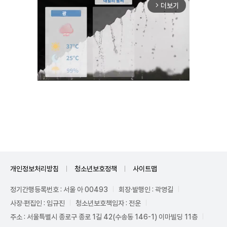
더보기
arrow_forward_ios
Mute
개인정보처리방침
청소년보호정책
사이트맵
정기간행등록번호 : 서울 아 00493
회장·발행인 : 곽영길
사장·편집인 : 임규진
청소년보호책임자 : 전운
주소 : 서울특별시 종로구 종로 1길 42(수송동 146-1) 이마빌딩 11층