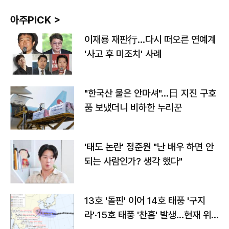
아주PICK >
이재룡 재판行…다시 떠오른 연예계
'사고 후 미조치' 사례
"한국산 물은 안마셔"…日 지진 구호
품 보냈더니 비하한 누리꾼
'태도 논란' 정준원 "난 배우 하면 안
되는 사람인가? 생각 했다"
13호 '돌핀' 이어 14호 태풍 '구지
라'·15호 태풍 '찬홈' 발생…현재 위