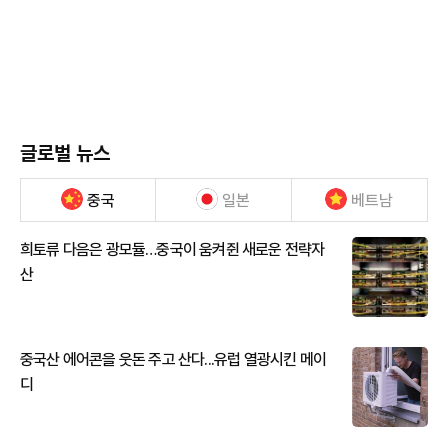
글로벌 뉴스
중국
일본
베트남
희토류 다음은 광모듈…중국이 움켜쥔 새로운 전략자
산
중국산 에어콘을 웃돈 주고 산다...유럽 열광시킨 메이
디