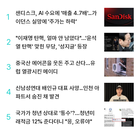
샌디스크, AI 수요에 '매출 4.7배'…가
1
이던스 실망에 '주가는 하락'
"이재명 탄핵, 얼마 안 남았다"...'윤석
2
열 탄핵' 맞힌 무당, '성지글' 등장
중국산 에어콘을 웃돈 주고 산다...유
3
럽 열광시킨 메이디
신남성연대 배인규 대표 사망…인천 아
4
파트서 숨진 채 발견
국가가 청년 상대로 '통수'?...청년미
5
래적금 12% 준다더니 "응, 오류야"