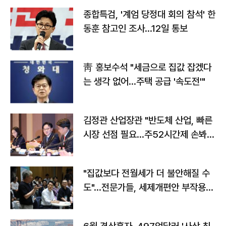
종합특검, '계엄 당정대 회의 참석' 한
동훈 참고인 조사...12일 통보
靑 홍보수석 "세금으로 집값 잡겠다
는 생각 없어…주택 공급 '속도전'"
김정관 산업장관 "반도체 산업, 빠른
시장 선점 필요…주52시간제 손봐
야"
"집값보다 전월세가 더 불안해질 수
도"…전문가들, 세제개편안 부작용
우려