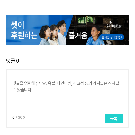
댓글
0
0
/ 300
등록