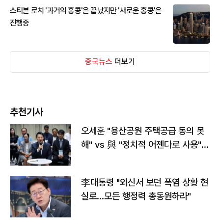
스티븐 로치 '과거의 홍콩'은 끝났지만 '새로운 홍콩'은
진행중
중국뉴스
더보기
추천기사
오세훈 "용산공원 주택공급 동의 못
해" vs 與 "정치적 어젠다로 사용"
맞불
李대통령 "외신서 보던 폭염 상황 현
실로…모든 행정력 총동원하라"