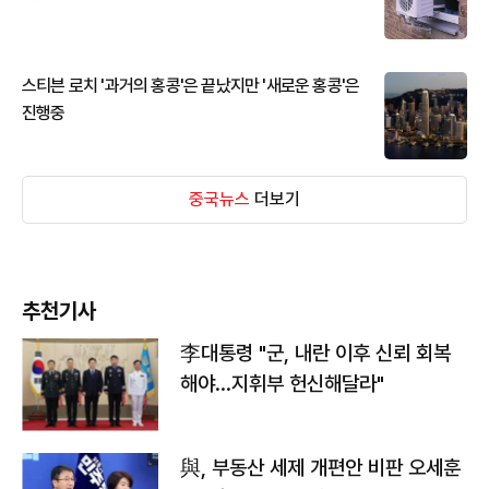
스티븐 로치 '과거의 홍콩'은 끝났지만 '새로운 홍콩'은
진행중
중국뉴스
더보기
추천기사
李대통령 "군, 내란 이후 신뢰 회복
해야…지휘부 헌신해달라"
與, 부동산 세제 개편안 비판 오세훈