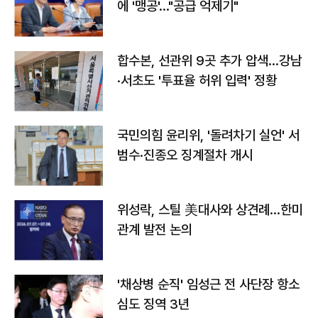
에 '맹공'…"공급 억제기"
합수본, 선관위 9곳 추가 압색…강남
·서초도 '투표율 허위 입력' 정황
국민의힘 윤리위, '돌려차기 실언' 서
범수·진종오 징계절차 개시
위성락, 스틸 美대사와 상견례…한미
관계 발전 논의
'채상병 순직' 임성근 전 사단장 항소
심도 징역 3년