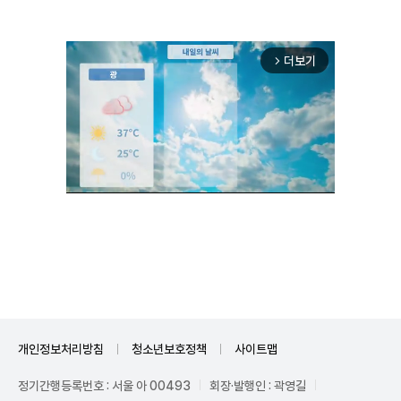
더보기
arrow_forward_ios
Unmute
개인정보처리방침
청소년보호정책
사이트맵
정기간행등록번호 : 서울 아 00493
회장·발행인 : 곽영길