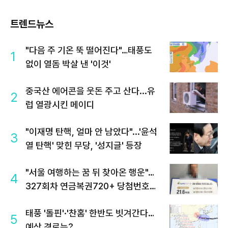
트렌드뉴스
"다음 주 기온 뚝 떨어진다"…태풍도
1
없이 열돔 박살 낸 '이것'
중국산 에어콘을 웃돈 주고 산다...유
2
럽 열광시킨 메이디
"이재명 탄핵, 얼마 안 남았다"...'윤석
3
열 탄핵' 맞힌 무당, '성지글' 등장
"서울 여행하는 꿈 뒤 찾아온 행운"…
4
327회차 연금복권720+ 당첨번호조
회 주목
태풍 '돌핀'·'찬홈' 한반도 빗겨간다…
5
예상 경로는?