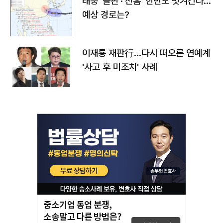
태풍 '돌핀'·'찬홈' 한반도 빗겨간다…
예상 경로는?
이재룡 재판行…다시 떠오른 연예계
'사고 후 미조치' 사례