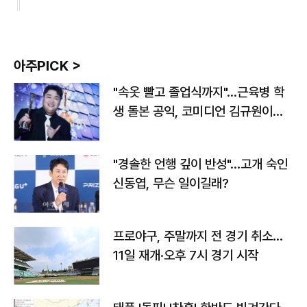
아주PICK >
"속옷 빨고 졸업식까지"…근육병 학
생 돌본 공익, 코미디언 김규원이었
다
"경솔한 언행 깊이 반성"…고개 숙인
신동엽, 무슨 일이길래?
프로야구, 주말까지 전 경기 취소…
11일 재개·오후 7시 경기 시작