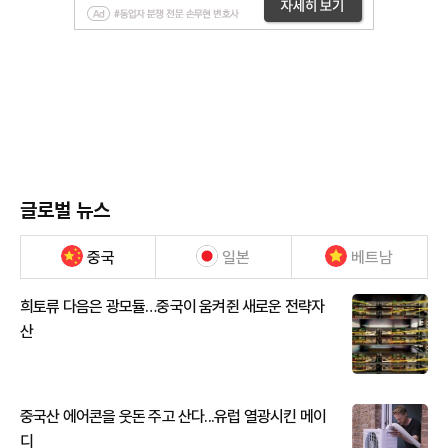
글로벌 뉴스
중국
일본
베트남
희토류 다음은 광모듈…중국이 움켜쥔 새로운 전략자
산
중국산 에어콘을 웃돈 주고 산다...유럽 열광시킨 메이
디