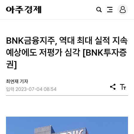
로
아
그
검
전
주
인
색
체
경
메
제
뉴
BNK금융지주, 역대 최대 실적 지속
예상에도 저평가 심각 [BNK투자증
권]
최연재 기자
공
텍
입력 2023-07-04 08:54
유
스
트
크
기