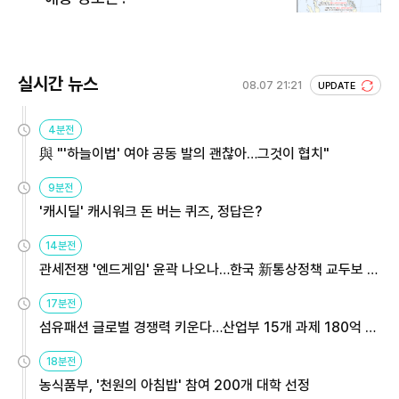
실시간 뉴스
08.07 21:21
UPDATE
4분전
與 "'하늘이법' 여야 공동 발의 괜찮아…그것이 협치"
9분전
'캐시딜' 캐시워크 돈 버는 퀴즈, 정답은?
14분전
관세전쟁 '엔드게임' 윤곽 나오나…한국 新통상정책 교두보 활
용해야
17분전
섬유패션 글로벌 경쟁력 키운다…산업부 15개 과제 180억 지
원
18분전
농식품부, '천원의 아침밥' 참여 200개 대학 선정