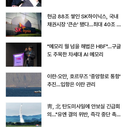
현금 88조 쌓인 SK하이닉스, 국내
채권시장 '큰손' 됐다…최대 40조 투
자
"메모리 월 넘을 해법은 HBF"…구글
도 주목한 차세대 AI 메모리
이란·오만, 호르무즈 '중앙항로 통항'
추진…입항은 이란 관리
靑, 北 탄도미사일에 안보실 긴급회
의…"유엔 결의 위반, 즉각 중단 촉
구"