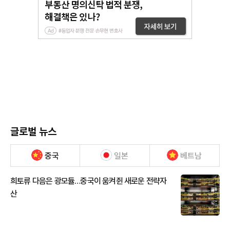
글로벌 뉴스
중국
일본
베트남
희토류 다음은 광모듈…중국이 움켜쥔 새로운 전략자
산