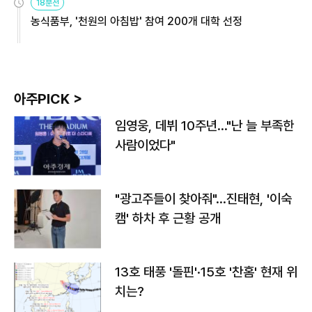
18분전
농식품부, '천원의 아침밥' 참여 200개 대학 선정
아주PICK >
임영웅, 데뷔 10주년…"난 늘 부족한
사람이었다"
"광고주들이 찾아줘"…진태현, '이숙
캠' 하차 후 근황 공개
13호 태풍 '돌핀'·15호 '찬홈' 현재 위
치는?