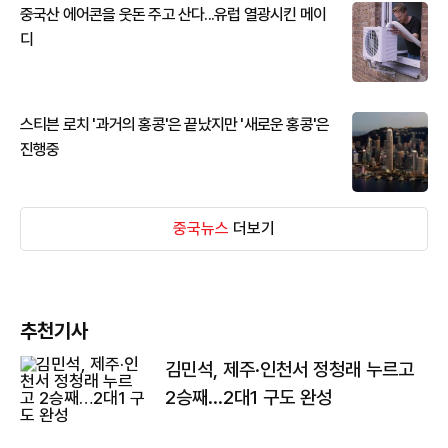
중국산 에어콘을 웃돈 주고 산다...유럽 열광시킨 메이
디
스티븐 로치 '과거의 홍콩'은 끝났지만 '새로운 홍콩'은
진행중
중국뉴스
더보기
추천기사
김민석, 제주·인천서 정청래 누르고
2승째…2대1 구도 완성