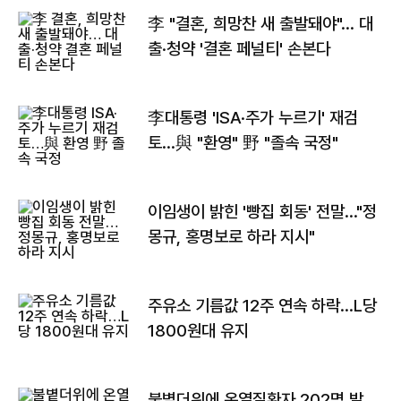
李 "결혼, 희망찬 새 출발돼야"… 대
출·청약 '결혼 페널티' 손본다
李대통령 'ISA·주가 누르기' 재검
토…與 "환영" 野 "졸속 국정"
이임생이 밝힌 '빵집 회동' 전말…"정
몽규, 홍명보로 하라 지시"
주유소 기름값 12주 연속 하락…L당
1800원대 유지
불볕더위에 온열질환자 202명 발