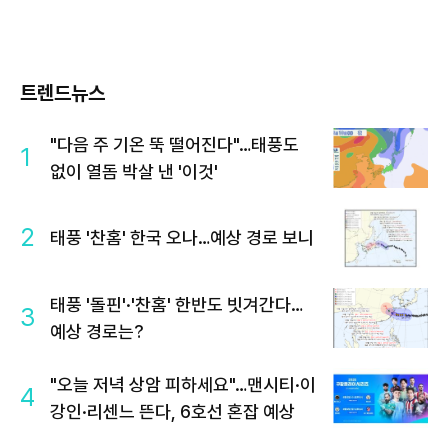
트렌드뉴스
"다음 주 기온 뚝 떨어진다"…태풍도
1
없이 열돔 박살 낸 '이것'
2
태풍 '찬홈' 한국 오나…예상 경로 보니
태풍 '돌핀'·'찬홈' 한반도 빗겨간다…
3
예상 경로는?
"오늘 저녁 상암 피하세요"…맨시티·이
4
강인·리센느 뜬다, 6호선 혼잡 예상