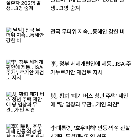
생…3명 숨져
전국 무더위 지속…동해안 강한 비
李, 정부 세제개편안에 제동…ISA·주
가누르기안 재검토 지시
與, 황희 '폐기 버스 청년 주택' 제안
에 "당 입장과 무관…개인 의견"
李대통령, '호우피해' 안동·의성 관할
4개면 특별재난지역 선포