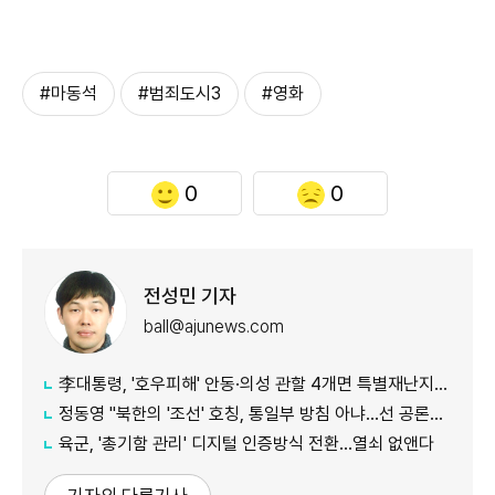
#마동석
#범죄도시3
#영화
0
0
전성민 기자
ball@ajunews.com
李대통령, '호우피해' 안동·의성 관할 4개면 특별재난지역 선포
정동영 "북한의 '조선' 호칭, 통일부 방침 아냐...선 공론화 먼저"
육군, '총기함 관리' 디지털 인증방식 전환…열쇠 없앤다