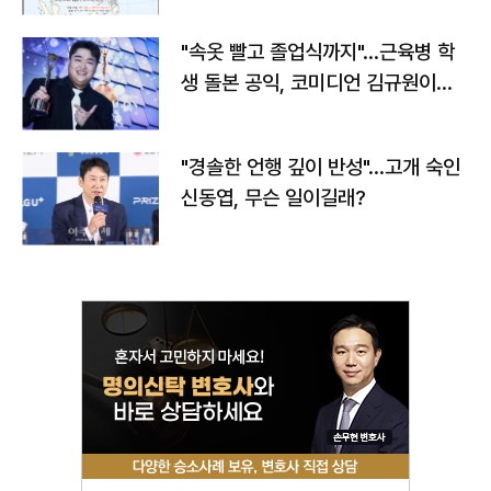
"속옷 빨고 졸업식까지"…근육병 학
생 돌본 공익, 코미디언 김규원이었
다
"경솔한 언행 깊이 반성"…고개 숙인
신동엽, 무슨 일이길래?