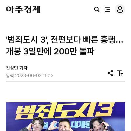
로
아
그
검
전
주
인
색
체
경
메
제
뉴
​'범죄도시 3', 전편보다 빠른 흥행...
개봉 3일만에 200만 돌파
전성민 기자
공
텍
입력 2023-06-02 16:13
유
스
트
크
기