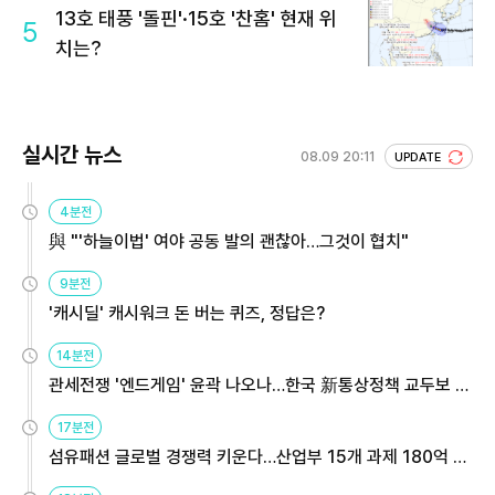
13호 태풍 '돌핀'·15호 '찬홈' 현재 위
5
치는?
실시간 뉴스
08.09 20:11
UPDATE
4분전
與 "'하늘이법' 여야 공동 발의 괜찮아…그것이 협치"
9분전
'캐시딜' 캐시워크 돈 버는 퀴즈, 정답은?
14분전
관세전쟁 '엔드게임' 윤곽 나오나…한국 新통상정책 교두보 활
용해야
17분전
섬유패션 글로벌 경쟁력 키운다…산업부 15개 과제 180억 지
원