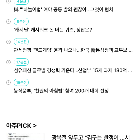
4분전
與 "'하늘이법' 여야 공동 발의 괜찮아…그것이 협치"
9분전
'캐시딜' 캐시워크 돈 버는 퀴즈, 정답은?
14분전
관세전쟁 '엔드게임' 윤곽 나오나…한국 新통상정책 교두보 활
용해야
17분전
섬유패션 글로벌 경쟁력 키운다…산업부 15개 과제 180억 지
원
18분전
농식품부, '천원의 아침밥' 참여 200개 대학 선정
아주PICK >
광복절 앞두고 "김구는 빨갱이"…서