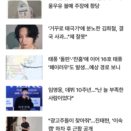
울우유 불매 주장에 황당
'거꾸로 태극기'에 분노한 김희철, 결
국 사과…"제 잘못"
태풍 '돌핀'·'찬홈'에 이어 16호 태풍
'페이러우'도 발생…예상 경로 보니
임영웅, 데뷔 10주년…"난 늘 부족한
사람이었다"
"광고주들이 찾아줘"…진태현, '이숙
캠' 하차 후 근황 공개