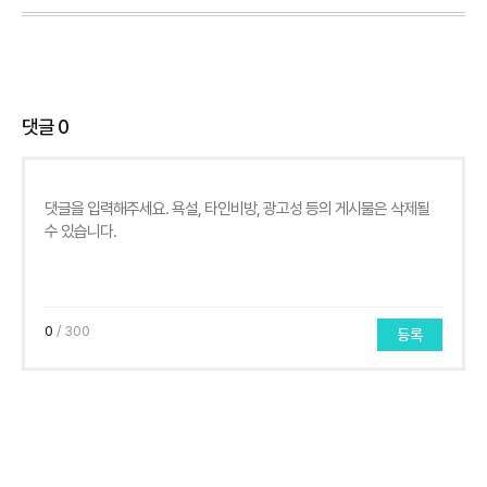
댓글
0
0
/ 300
등록