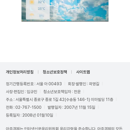
Unmute
개인정보처리방침
청소년보호정책
사이트맵
정기간행등록번호 : 서울 아 00493
회장·발행인 : 곽영길
사장·편집인 : 임규진
청소년보호책임자 : 전운
주소 : 서울특별시 종로구 종로 1길 42(수송동 146-1) 이마빌딩 11층
전화 : 02-767-1500
발행일자 : 2007년 11월 15일
등록일자 : 2008년 01월10일
아주경제는 인터넷신문윤리위원회 윤리강령을 준수합니다. 아주경제의 모든