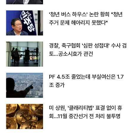
'청년 버스 하우스' 논란 황희 "청년
주거 문제 헤아리지 못했다"
경찰, 축구협회 '심판 성접대' 수사 검
토…공소시효가 관건
PF 4.5조 줄었는데 부실여신은 1.7
조 증가
미 상원, '클래리티법' 표결 없이 휴
회…11월 중간선거 전 처리 불투명