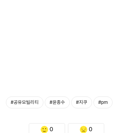
#공유모빌리티
#윤종수
#지쿠
#pm
0
0