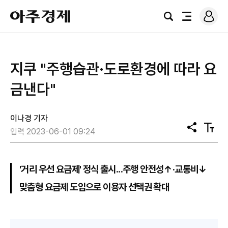
로
아
그
검
전
주
인
색
체
경
메
제
뉴
지쿠 "주행습관·도로환경에 따라 요
금낸다"
이나경 기자
공
텍
입력 2023-06-01 09:24
유
스
트
크
기
'거리 우선 요금제' 정식 출시...주행 안전성↑·교통비↓
맞춤형 요금제 도입으로 이용자 선택권 확대