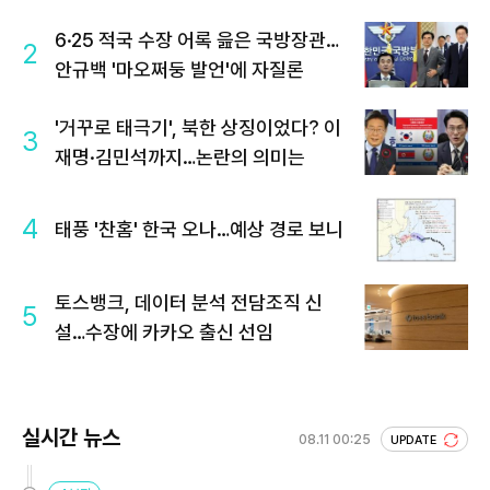
6·25 적국 수장 어록 읊은 국방장관…
2
안규백 '마오쩌둥 발언'에 자질론
'거꾸로 태극기', 북한 상징이었다? 이
3
재명·김민석까지…논란의 의미는
4
태풍 '찬홈' 한국 오나…예상 경로 보니
토스뱅크, 데이터 분석 전담조직 신
5
설…수장에 카카오 출신 선임
실시간 뉴스
08.11 00:25
UPDATE