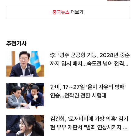
중국뉴스
더보기
추천기사
李 "광주 군공항 기능, 2028년 중순
까지 임시 배치…속도전 넘어 전격
전"
한미, 17∼27일 '을지 자유의 방패'
연습…전작권 전환 시험대
김건희, '로저비비에 가방 의혹' 김기
현 부부 재판서 "범죄 연상시키지 말
라"