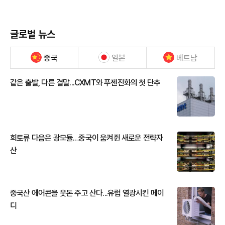
글로벌 뉴스
중국
일본
베트남
같은 출발, 다른 결말...CXMT와 푸젠진화의 첫 단추
희토류 다음은 광모듈…중국이 움켜쥔 새로운 전략자
산
중국산 에어콘을 웃돈 주고 산다...유럽 열광시킨 메이
디