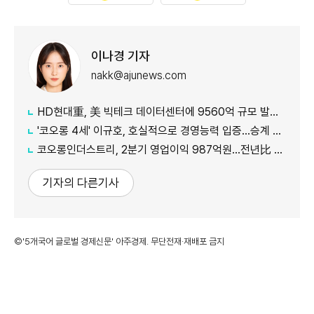
이나경 기자
nakk@ajunews.com
HD현대重, 美 빅테크 데이터센터에 9560억 규모 발전설비 공급
'코오롱 4세' 이규호, 호실적으로 경영능력 입증…승계 기반 강화
코오롱인더스트리, 2분기 영업이익 987억원...전년比 118% 증가
기자의 다른기사
©'5개국어 글로벌 경제신문' 아주경제. 무단전재·재배포 금지