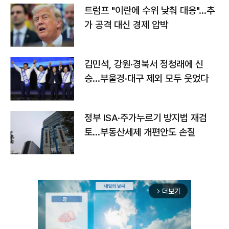
트럼프 "이란에 수위 낮춰 대응"…추
가 공격 대신 경제 압박
김민석, 강원·경북서 정청래에 신
승…부울경·대구 제외 모두 웃었다
정부 ISA·주가누르기 방지법 재검
토…부동산세제 개편안도 손질
더보기
arrow_forward_ios