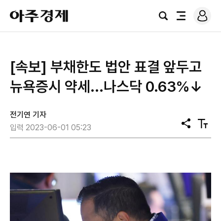
로
아
그
검
전
주
인
색
체
경
메
제
뉴
[속보] 부채한도 법안 표결 앞두고
뉴욕증시 약세...나스닥 0.63%↓
전기연 기자
공
텍
입력 2023-06-01 05:23
유
스
트
크
기