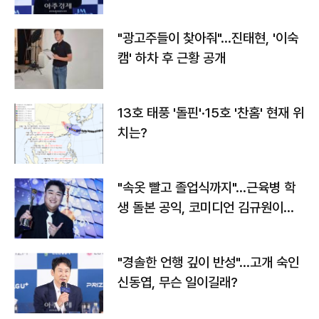
"광고주들이 찾아줘"…진태현, '이숙
캠' 하차 후 근황 공개
13호 태풍 '돌핀'·15호 '찬홈' 현재 위
치는?
"속옷 빨고 졸업식까지"…근육병 학
생 돌본 공익, 코미디언 김규원이었
다
"경솔한 언행 깊이 반성"…고개 숙인
신동엽, 무슨 일이길래?