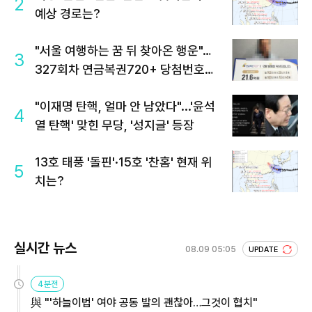
2
예상 경로는?
"서울 여행하는 꿈 뒤 찾아온 행운"…
3
327회차 연금복권720+ 당첨번호조
회 주목
"이재명 탄핵, 얼마 안 남았다"...'윤석
4
열 탄핵' 맞힌 무당, '성지글' 등장
13호 태풍 '돌핀'·15호 '찬홈' 현재 위
5
치는?
실시간 뉴스
08.09 05:05
UPDATE
4분전
與 "'하늘이법' 여야 공동 발의 괜찮아…그것이 협치"