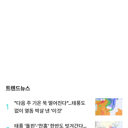
트렌드뉴스
"다음 주 기온 뚝 떨어진다"…태풍도
1
없이 열돔 박살 낸 '이것'
태풍 '돌핀'·'찬홈' 한반도 빗겨간다…