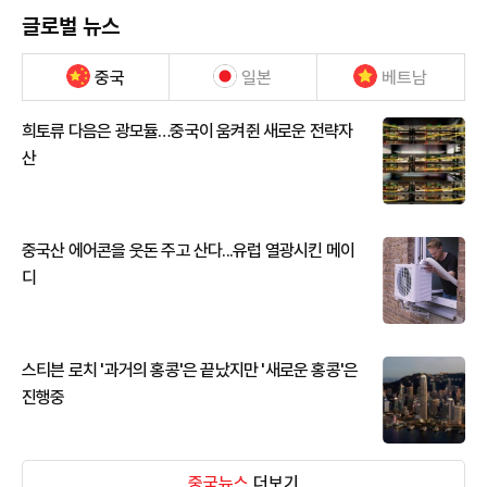
글로벌 뉴스
중국
일본
베트남
희토류 다음은 광모듈…중국이 움켜쥔 새로운 전략자
산
중국산 에어콘을 웃돈 주고 산다...유럽 열광시킨 메이
디
스티븐 로치 '과거의 홍콩'은 끝났지만 '새로운 홍콩'은
진행중
중국뉴스
더보기