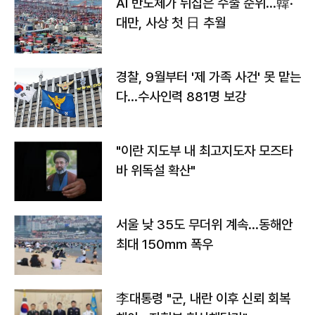
AI 반도체가 뒤집은 수출 순위…韓·
대만, 사상 첫 日 추월
경찰, 9월부터 '제 가족 사건' 못 맡는
다…수사인력 881명 보강
"이란 지도부 내 최고지도자 모즈타
바 위독설 확산"
서울 낮 35도 무더위 계속…동해안
최대 150㎜ 폭우
李대통령 "군, 내란 이후 신뢰 회복