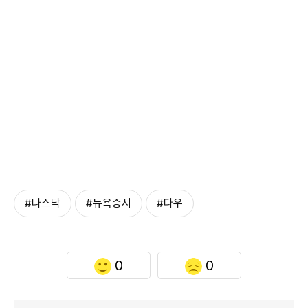
#나스닥
#뉴욕증시
#다우
0
0