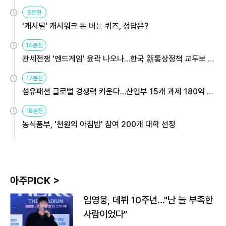
9분전
'캐시딜' 캐시워크 돈 버는 퀴즈, 정답은?
14분전
관세전쟁 '엔드게임' 윤곽 나오나…한국 新통상정책 교두보 활
용해야
17분전
섬유패션 글로벌 경쟁력 키운다…산업부 15개 과제 180억 지
원
18분전
농식품부, '천원의 아침밥' 참여 200개 대학 선정
아주PICK >
임영웅, 데뷔 10주년…"난 늘 부족한
사람이었다"