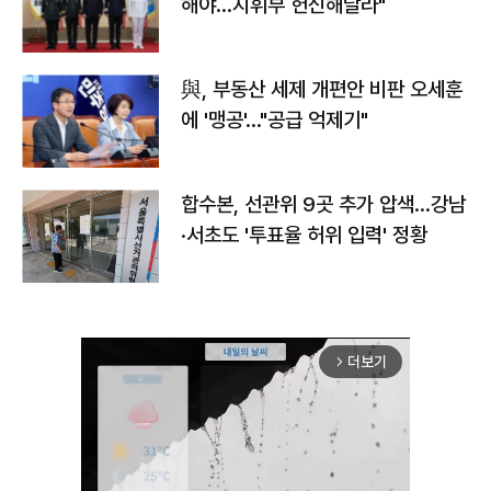
해야…지휘부 헌신해달라"
與, 부동산 세제 개편안 비판 오세훈
에 '맹공'…"공급 억제기"
합수본, 선관위 9곳 추가 압색…강남
·서초도 '투표율 허위 입력' 정황
더보기
arrow_forward_ios