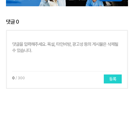
댓글
0
0
/ 300
등록