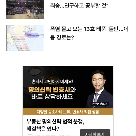
죄송…연구하고 공부할 것"
폭염 몰고 오는 13호 태풍 '돌핀'…이
동 경로는?