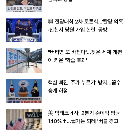
與 전당대회 2차 토론회…'탈당 의혹
·신천지 당원 가입 논란' 공방
"버티면 또 바뀐다"…잦은 세제 개편
이 키운 '학습 효과'
핵심 빠진 '주가 누르기' 방지…꼼수
승계 허점
美 빅테크 4사, 2분기 순이익 평균
140%↑…월가는 되레 '버블 경고'