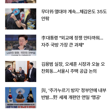
무더위·열대야 계속…체감온도 35도
안팎
李대통령 "외교에 정쟁 안타까워…
자주 국방 가장 큰 과제"
김용범 실장, 오세훈 시장과 오늘 오
찬회동...서울시 주택 공급 논의
與, '주가누르기 방지' 정부안에 내부
반발…野 세제 개편안 연일 '맹공'