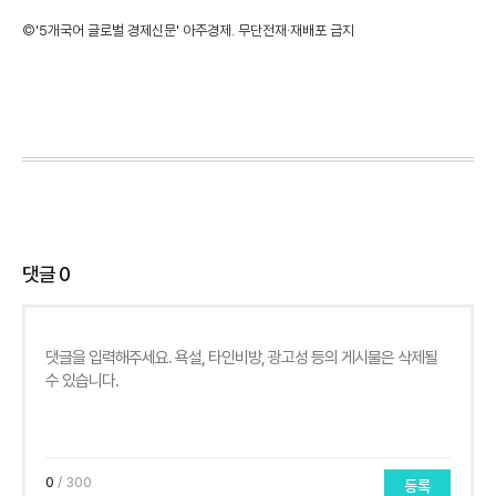
©'5개국어 글로벌 경제신문' 아주경제. 무단전재·재배포 금지
댓글
0
0
/ 300
등록