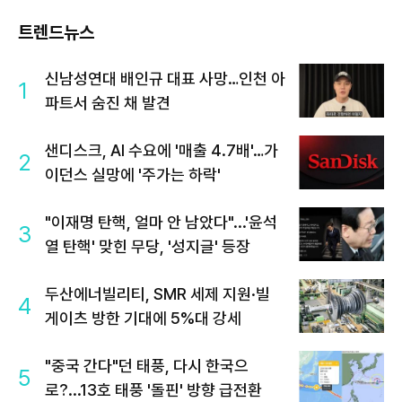
트렌드뉴스
신남성연대 배인규 대표 사망…인천 아
1
파트서 숨진 채 발견
샌디스크, AI 수요에 '매출 4.7배'…가
2
이던스 실망에 '주가는 하락'
"이재명 탄핵, 얼마 안 남았다"...'윤석
3
열 탄핵' 맞힌 무당, '성지글' 등장
두산에너빌리티, SMR 세제 지원·빌
4
게이츠 방한 기대에 5%대 강세
"중국 간다"던 태풍, 다시 한국으
5
로?...13호 태풍 '돌핀' 방향 급전환