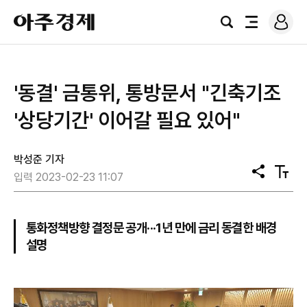
로
아
그
검
전
주
인
색
체
경
메
제
뉴
'동결' ​금통위, 통방문서 "긴축기조
'상당기간' 이어갈 필요 있어"
박성준 기자
공
텍
입력 2023-02-23 11:07
유
스
트
크
기
통화정책방향 결정문 공개···1년 만에 금리 동결한 배경
설명