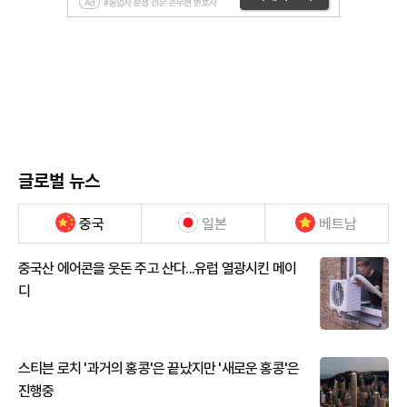
글로벌 뉴스
중국
일본
베트남
중국산 에어콘을 웃돈 주고 산다...유럽 열광시킨 메이
디
스티븐 로치 '과거의 홍콩'은 끝났지만 '새로운 홍콩'은
진행중