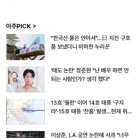
아주PICK >
"한국산 물은 안마셔"…日 지진 구호
품 보냈더니 비하한 누리꾼
'태도 논란' 정준원 "난 배우 하면 안
되는 사람인가? 생각 했다"
13호 '돌핀' 이어 14호 태풍 '구지
라'·15호 태풍 '찬홈' 발생…현재 위
치와 이동경로는?
이상준, LA 공연 논란에 사과 "너무