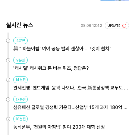
실시간 뉴스
08.06 12:42
UPDATE
4분전
與 "'하늘이법' 여야 공동 발의 괜찮아…그것이 협치"
9분전
'캐시딜' 캐시워크 돈 버는 퀴즈, 정답은?
14분전
관세전쟁 '엔드게임' 윤곽 나오나…한국 新통상정책 교두보 활
용해야
17분전
섬유패션 글로벌 경쟁력 키운다…산업부 15개 과제 180억 지
원
18분전
농식품부, '천원의 아침밥' 참여 200개 대학 선정