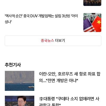
'역사적 순간' 중국 DUV 개발업체는 설립 3년된 '아이
성나'
중국뉴스
더보기
추천기사
이란·오만, 호르무즈 새 항로 좌표 합
의…"전면 개방은 아냐"
李대통령 "쿠데타 소지 없애려면 사
관학교 통합"