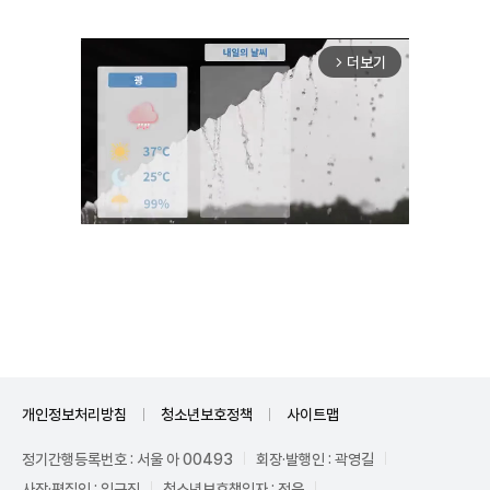
더보기
arrow_forward_ios
Unmute
개인정보처리방침
청소년보호정책
사이트맵
정기간행등록번호 : 서울 아 00493
회장·발행인 : 곽영길
사장·편집인 : 임규진
청소년보호책임자 : 전운