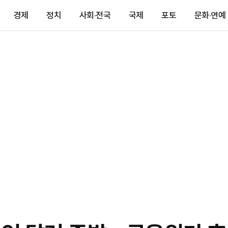
경제
정치
사회·전국
국제
포토
문화·연예