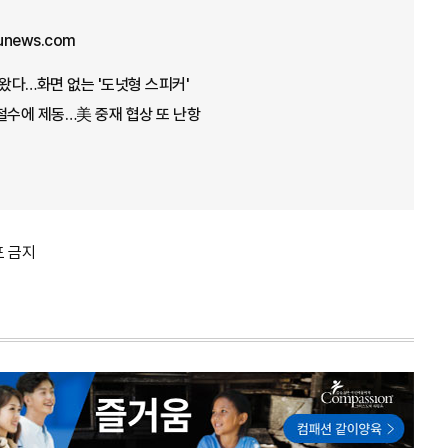
unews.com
 나왔다…화면 없는 '도넛형 스피커'
철수에 제동…美 중재 협상 또 난항
포 금지