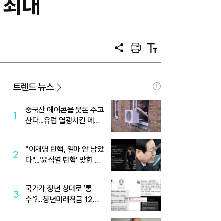
 최대
공
프
텍
유
린
스
트
트
크
기
트렌드 뉴스
중국산 에어콘을 웃돈 주고
1
산다...유럽 열광시킨 메이
디
"이재명 탄핵, 얼마 안 남았
2
다"...'윤석열 탄핵' 맞힌 무
당, '성지글' 등장
국가가 청년 상대로 '통
3
수'?...청년미래적금 12%
준다더니 "응, 오류야"