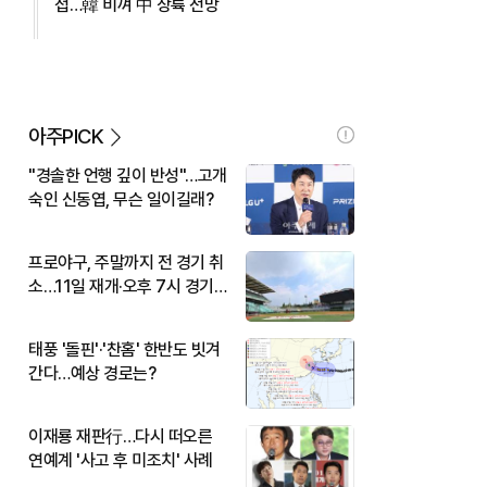
접…韓 비껴 中 상륙 전망
아주PICK
"경솔한 언행 깊이 반성"…고개
숙인 신동엽, 무슨 일이길래?
프로야구, 주말까지 전 경기 취
소…11일 재개·오후 7시 경기
시작
태풍 '돌핀'·'찬홈' 한반도 빗겨
간다…예상 경로는?
이재룡 재판行…다시 떠오른
연예계 '사고 후 미조치' 사례