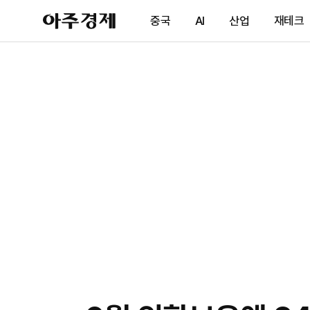
아
중국
AI
산업
재테크
주
경
제