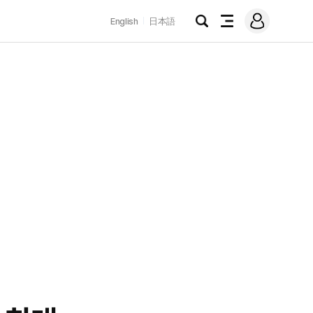
로
English
日本語
그
검
전
인
색
체
메
뉴