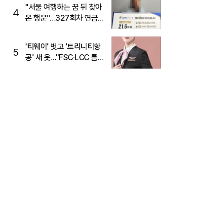
"서울 여행하는 꿈 뒤 찾아
4
온 행운"…327회차 연금
복권720+ 당첨번호조회
주목
'티웨이' 벗고 '트리니티항
5
공' 새 옷…"FSC·LCC 틈
새, SSC 전략으로 공략"