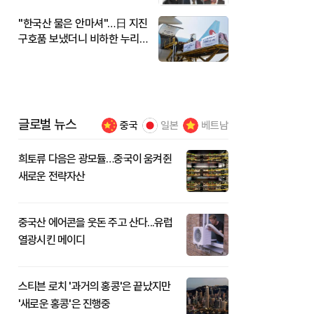
"한국산 물은 안마셔"…日 지진
구호품 보냈더니 비하한 누리
꾼
글로벌 뉴스
중국
일본
베트남
희토류 다음은 광모듈…중국이 움켜쥔
새로운 전략자산
중국산 에어콘을 웃돈 주고 산다...유럽
열광시킨 메이디
스티븐 로치 '과거의 홍콩'은 끝났지만
'새로운 홍콩'은 진행중