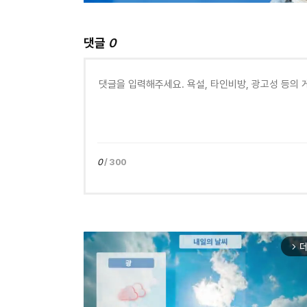
댓글
0
0
/ 300
더
arrow_forward_ios