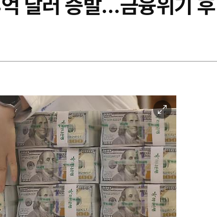
4억 달러 증발…금융위기 후
이
미
지
확
대