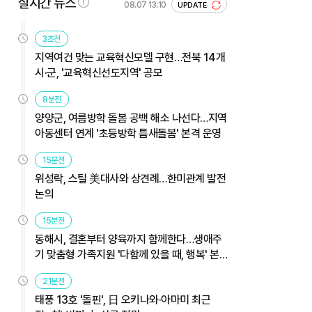
실시간 뉴스
08.07 13:10
UPDATE
3초전
지역여건 맞는 교육혁신모델 구현…전북 14개
시·군, '교육혁신선도지역' 공모
8분전
양양군, 여름방학 돌봄 공백 해소 나선다…지역
아동센터 연계 '초등방학 틈새돌봄' 본격 운영
15분전
위성락, 스틸 美대사와 상견례…한미관계 발전
논의
15분전
동해시, 결혼부터 양육까지 함께한다…생애주
기 맞춤형 가족지원 '다함께 있을 때, 행복' 본
격 운영
21분전
태풍 13호 '돌핀', 日 오키나와·아마미 최근