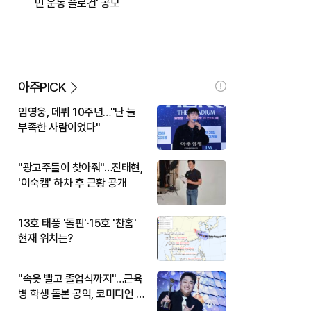
민 운동 슬로건' 공모
아주PICK
임영웅, 데뷔 10주년…"난 늘
부족한 사람이었다"
"광고주들이 찾아줘"…진태현,
'이숙캠' 하차 후 근황 공개
13호 태풍 '돌핀'·15호 '찬홈'
현재 위치는?
"속옷 빨고 졸업식까지"…근육
병 학생 돌본 공익, 코미디언 김
규원이었다