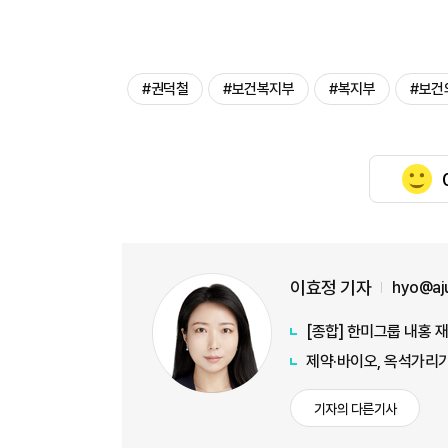
#권덕철
#보건복지부
#복지부
#보건
이효정 기자
hyo@aj
[종합] 한미그룹 내홍 
제약·바이오, 옥석가리
기자의 다른기사