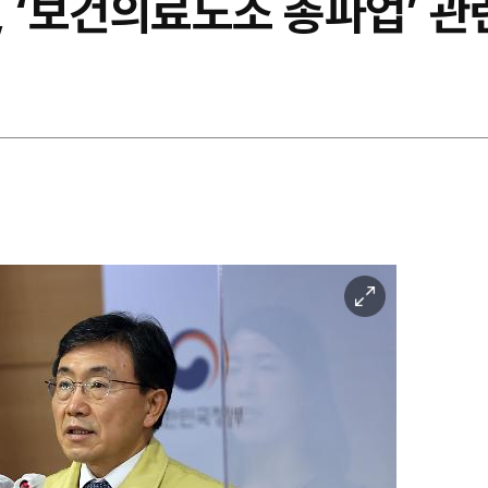
 ‘보건의료노조 총파업’ 관
이
미
지
확
대