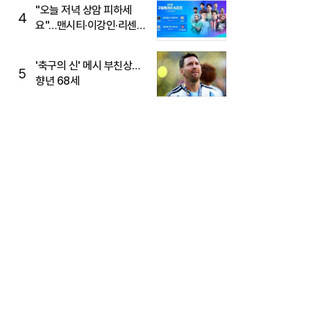
"오늘 저녁 상암 피하세
4
요"…맨시티·이강인·리센느
뜬다, 6호선 혼잡 예상
'축구의 신' 메시 부친상…
5
향년 68세