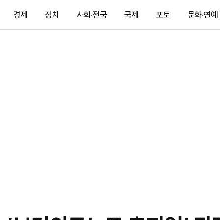
경제
정치
사회·전국
국제
포토
문화·연예