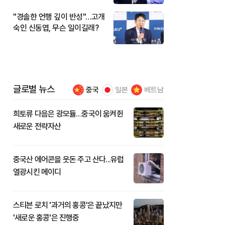
"경솔한 언행 깊이 반성"…고개
숙인 신동엽, 무슨 일이길래?
글로벌 뉴스
중국
일본
베트남
희토류 다음은 광모듈…중국이 움켜쥔
새로운 전략자산
중국산 에어콘을 웃돈 주고 산다...유럽
열광시킨 메이디
스티븐 로치 '과거의 홍콩'은 끝났지만
'새로운 홍콩'은 진행중