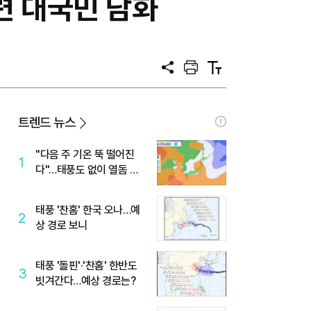
련 대국민 담화
공
프
텍
유
린
스
트
트
크
기
트렌드 뉴스
"다음 주 기온 뚝 떨어진
1
다"…태풍도 없이 열돔 박
살 낸 '이것'
태풍 '찬홈' 한국 오나…예
2
상 경로 보니
태풍 '돌핀'·'찬홈' 한반도
3
빗겨간다…예상 경로는?