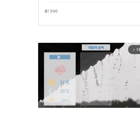
0
/ 300
더
arrow_forward_ios
Mut