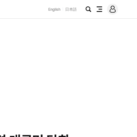
로
English
日本語
그
검
전
인
색
체
메
뉴