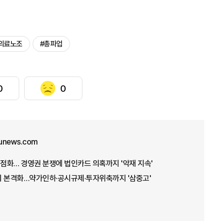
의료노조
#총파업
0
0
unews.com
재점화… 경영권 분쟁에 법인카드 의혹까지 '악재 지속'
기 본격화…약가인하·공시규제·투자위축까지 '삼중고'