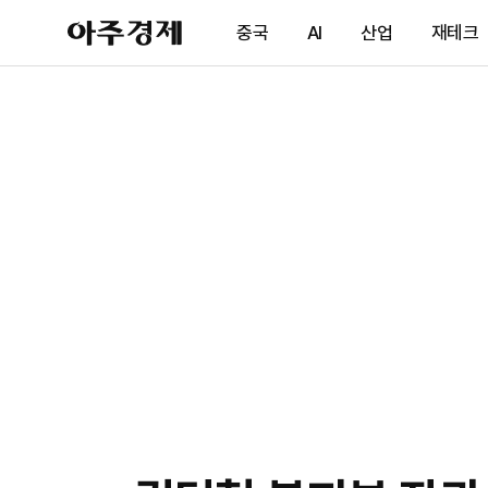
아
중국
AI
산업
재테크
주
경
제