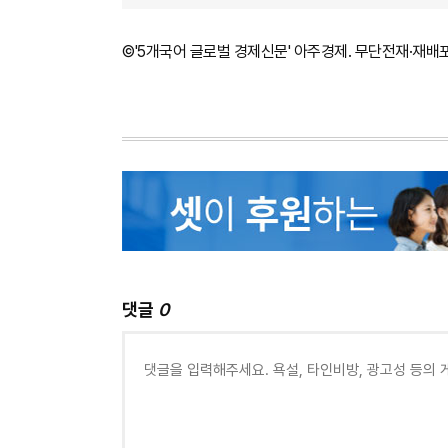
©'5개국어 글로벌 경제신문' 아주경제. 무단전재·재배
댓글
0