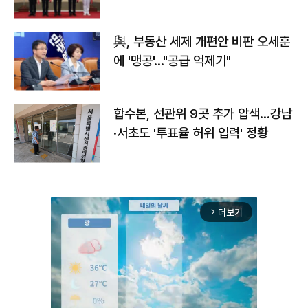
與, 부동산 세제 개편안 비판 오세훈
에 '맹공'…"공급 억제기"
합수본, 선관위 9곳 추가 압색…강남
·서초도 '투표율 허위 입력' 정황
더보기
arrow_forward_ios