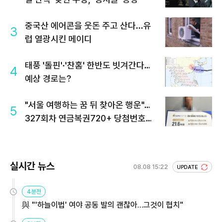
중국산 에어콘을 웃돈 주고 산다...유
3
럽 열광시킨 메이디
태풍 '돌핀'·'찬홈' 한반도 빗겨간다…
4
예상 경로는?
"서울 여행하는 꿈 뒤 찾아온 행운"…
5
327회차 연금복권720+ 당첨번호조
회 주목
실시간 뉴스
08.08 15:22
UPDATE
4분전
與 "'하늘이법' 여야 공동 발의 괜찮아…그것이 협치"