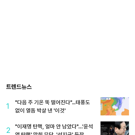
트렌드뉴스
"다음 주 기온 뚝 떨어진다"…태풍도
1
없이 열돔 박살 낸 '이것'
"이재명 탄핵, 얼마 안 남았다"...'윤석
2
열 탄핵' 맞힌 무당, '성지글' 등장