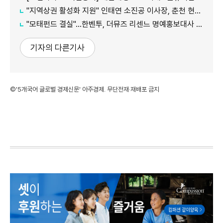
"지역상권 활성화 지원" 인태연 소진공 이사장, 춘천 현장방문
"모태펀드 결실"…한벤투, 더뮤즈 리센느 명예홍보대사 임명
기자의 다른기사
©'5개국어 글로벌 경제신문' 아주경제. 무단전재·재배포 금지