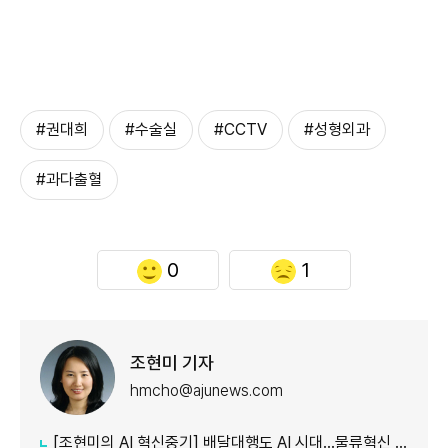
#권대희
#수술실
#CCTV
#성형외과
#과다출혈
0
1
조현미 기자
hmcho@ajunews.com
[조현미의 AI 혁신중기] 배달대행도 AI 시대…물류혁신 선도하는 부릉