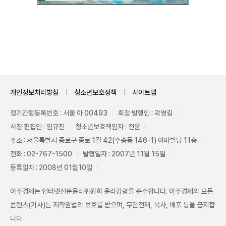
Unmute
개인정보처리방침
청소년보호정책
사이트맵
정기간행등록번호 : 서울 아 00493
회장·발행인 : 곽영길
사장·편집인 : 임규진
청소년보호책임자 : 전운
주소 : 서울특별시 종로구 종로 1길 42(수송동 146-1) 이마빌딩 11층
전화 : 02-767-1500
발행일자 : 2007년 11월 15일
등록일자 : 2008년 01월10일
아주경제는 인터넷신문윤리위원회 윤리강령을 준수합니다. 아주경제의 모든
콘텐츠(기사)는 저작권법의 보호를 받으며, 무단전재, 복사, 배포 등을 금지합
니다.