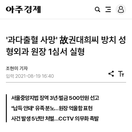
로
아
그
검
전
주
인
색
체
경
메
제
뉴
'과다출혈 사망' 故권대희씨 방치 성
형외과 원장 1심서 실형
조현미 기자
공
텍
입력 2021-08-19 16:40
유
스
트
크
기
서울중앙지법 징역 3년·벌금 500만원 선고
"납득 안돼" 유족 분노…원장 억울함 표현
사건 발생 5년만 처벌…CCTV 의무화 촉발