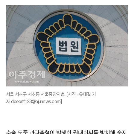
서울 서초구 서초동 서울중앙지법. [사진=유대길 기
자 dbeorlf123@ajunews.com]
수술 도중 과다출혈이 발생한 권대희씨를 방치해 숨지