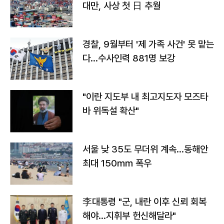
대만, 사상 첫 日 추월
경찰, 9월부터 '제 가족 사건' 못 맡는
다…수사인력 881명 보강
"이란 지도부 내 최고지도자 모즈타
바 위독설 확산"
서울 낮 35도 무더위 계속…동해안
최대 150㎜ 폭우
李대통령 "군, 내란 이후 신뢰 회복
해야…지휘부 헌신해달라"