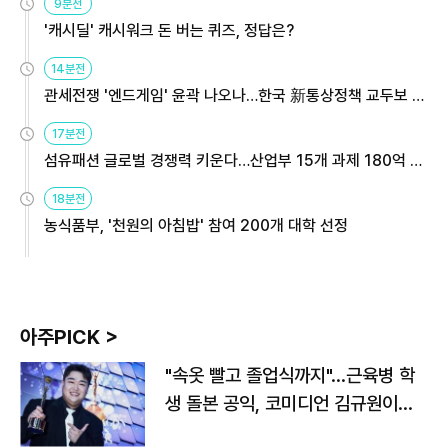
9분전
'캐시딜' 캐시워크 돈 버는 퀴즈, 정답은?
14분전
관세전쟁 '엔드게임' 윤곽 나오나…한국 新통상정책 교두보 활
용해야
17분전
섬유패션 글로벌 경쟁력 키운다…산업부 15개 과제 180억 지
원
18분전
농식품부, '천원의 아침밥' 참여 200개 대학 선정
아주PICK >
"속옷 빨고 졸업식까지"…근육병 학
생 돌본 공익, 코미디언 김규원이었
다