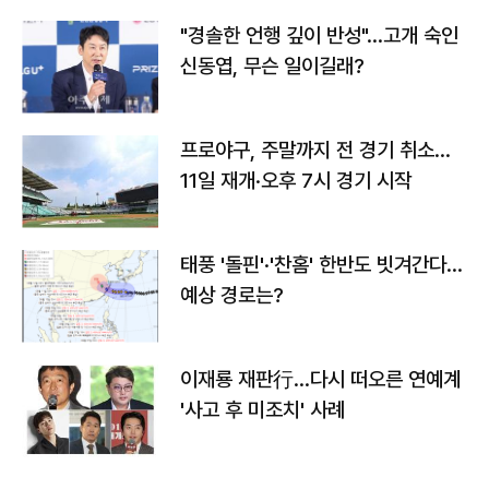
"경솔한 언행 깊이 반성"…고개 숙인
신동엽, 무슨 일이길래?
프로야구, 주말까지 전 경기 취소…
11일 재개·오후 7시 경기 시작
태풍 '돌핀'·'찬홈' 한반도 빗겨간다…
예상 경로는?
이재룡 재판行…다시 떠오른 연예계
'사고 후 미조치' 사례