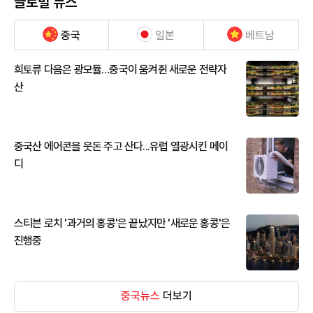
글로벌 뉴스
중국
일본
베트남
희토류 다음은 광모듈…중국이 움켜쥔 새로운 전략자
산
중국산 에어콘을 웃돈 주고 산다...유럽 열광시킨 메이
디
스티븐 로치 '과거의 홍콩'은 끝났지만 '새로운 홍콩'은
진행중
중국뉴스
더보기