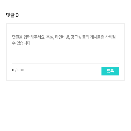
댓글
0
0
/ 300
등록