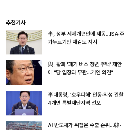
추천기사
李, 정부 세제개편안에 제동…ISA·주
가누르기안 재검토 지시
與, 황희 '폐기 버스 청년 주택' 제안
에 "당 입장과 무관…개인 의견"
李대통령, '호우피해' 안동·의성 관할
4개면 특별재난지역 선포
AI 반도체가 뒤집은 수출 순위…韓·