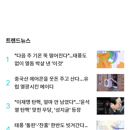
트렌드뉴스
"다음 주 기온 뚝 떨어진다"…태풍도
1
없이 열돔 박살 낸 '이것'
중국산 에어콘을 웃돈 주고 산다...유
2
럽 열광시킨 메이디
"이재명 탄핵, 얼마 안 남았다"...'윤석
3
열 탄핵' 맞힌 무당, '성지글' 등장
태풍 '돌핀'·'찬홈' 한반도 빗겨간다…
4