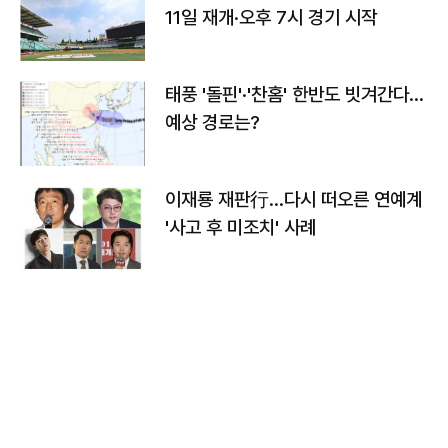
11일 재개·오후 7시 경기 시작
태풍 '돌핀'·'찬홈' 한반도 빗겨간다…
예상 경로는?
이재룡 재판行…다시 떠오른 연예계
'사고 후 미조치' 사례