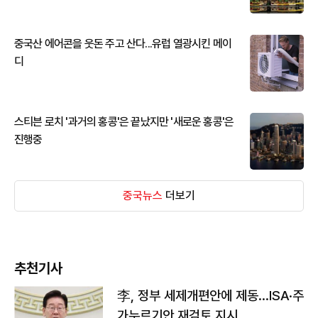
중국산 에어콘을 웃돈 주고 산다...유럽 열광시킨 메이
디
스티븐 로치 '과거의 홍콩'은 끝났지만 '새로운 홍콩'은
진행중
중국뉴스
더보기
추천기사
李, 정부 세제개편안에 제동…ISA·주
가누르기안 재검토 지시