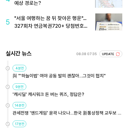
예상 경로는?
"서울 여행하는 꿈 뒤 찾아온 행운"…
5
327회차 연금복권720+ 당첨번호조
회 주목
실시간 뉴스
08.08 07:35
UPDATE
4분전
與 "'하늘이법' 여야 공동 발의 괜찮아…그것이 협치"
9분전
'캐시딜' 캐시워크 돈 버는 퀴즈, 정답은?
14분전
관세전쟁 '엔드게임' 윤곽 나오나…한국 新통상정책 교두보 활
용해야
17분전