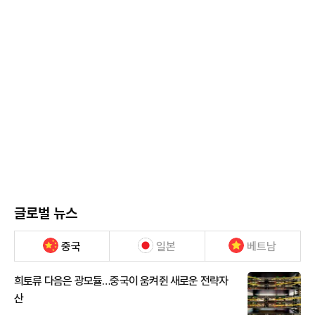
글로벌 뉴스
중국
일본
베트남
희토류 다음은 광모듈…중국이 움켜쥔 새로운 전략자
산