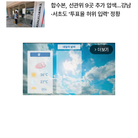
합수본, 선관위 9곳 추가 압색…강남
·서초도 '투표율 허위 입력' 정황
더보기
arrow_forward_ios
Unmute