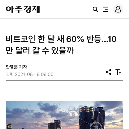
로
아
그
검
전
주
인
색
체
경
메
제
뉴
비트코인 한 달 새 60% 반등…10
만 달러 갈 수 있을까
한영훈 기자
공
텍
입력 2021-08-18 08:00
유
스
트
크
기