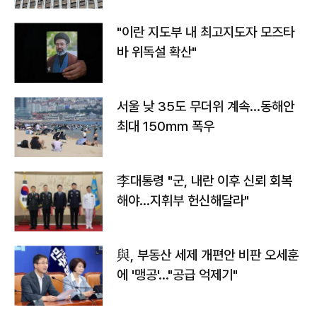
"이란 지도부 내 최고지도자 모즈타
바 위독설 확산"
서울 낮 35도 무더위 계속…동해안
최대 150㎜ 폭우
李대통령 "군, 내란 이후 신뢰 회복
해야…지휘부 헌신해달라"
與, 부동산 세제 개편안 비판 오세훈
에 '맹공'…"공급 억제기"