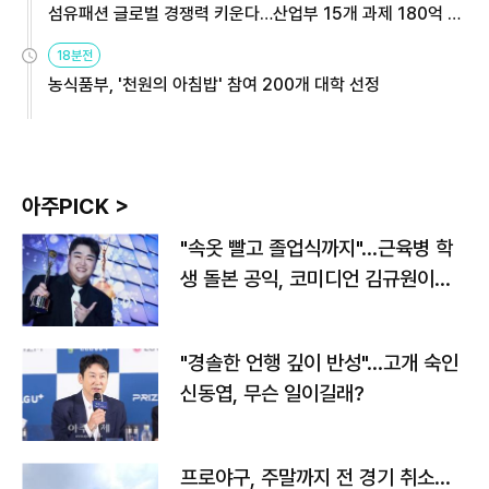
섬유패션 글로벌 경쟁력 키운다…산업부 15개 과제 180억 지
원
18분전
농식품부, '천원의 아침밥' 참여 200개 대학 선정
아주PICK >
"속옷 빨고 졸업식까지"…근육병 학
생 돌본 공익, 코미디언 김규원이었
다
"경솔한 언행 깊이 반성"…고개 숙인
신동엽, 무슨 일이길래?
프로야구, 주말까지 전 경기 취소…