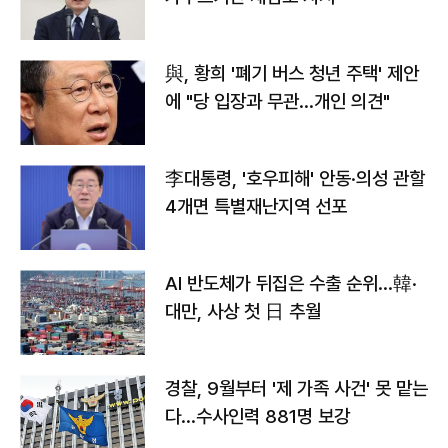
與, 황희 '폐기 버스 청년 주택' 제안
에 "당 입장과 무관…개인 의견"
李대통령, '호우피해' 안동·의성 관할
4개면 특별재난지역 선포
AI 반도체가 뒤집은 수출 순위…韓·
대만, 사상 첫 日 추월
경찰, 9월부터 '제 가족 사건' 못 맡는
다…수사인력 881명 보강