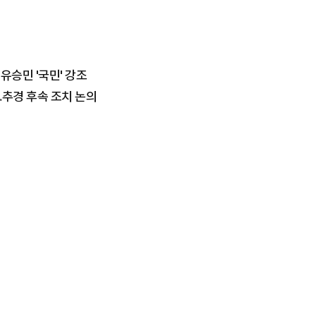
·유승민 '국민' 강조
…추경 후속 조치 논의