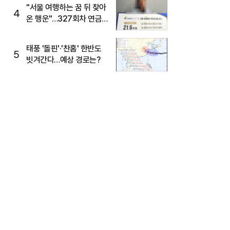
"서울 여행하는 꿈 뒤 찾아
4
온 행운"…327회차 연금
복권720+ 당첨번호조회
주목
태풍 '돌핀'·'찬홈' 한반도
5
빗겨간다…예상 경로는?