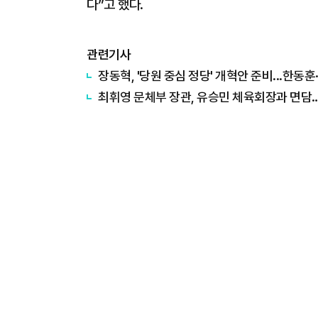
다”고 했다.
관련기사
장동혁, '당원 중심 정당' 개혁안 준비...한동훈
최휘영 문체부 장관, 유승민 체육회장과 면담