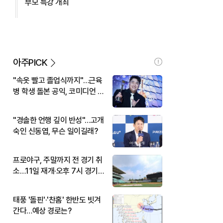
부모 특강 개최
아주PICK
"속옷 빨고 졸업식까지"…근육
병 학생 돌본 공익, 코미디언 김
규원이었다
"경솔한 언행 깊이 반성"…고개
숙인 신동엽, 무슨 일이길래?
프로야구, 주말까지 전 경기 취
소…11일 재개·오후 7시 경기
시작
태풍 '돌핀'·'찬홈' 한반도 빗겨
간다…예상 경로는?