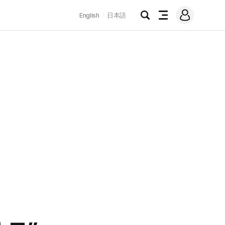
로
English
日本語
그
검
전
인
색
체
메
뉴