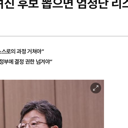
려진 후보 뽑으면 엄청난 리
스스로의 과정 거쳐야”
정부에 결정 권한 넘겨야”
이
미
지
확
대