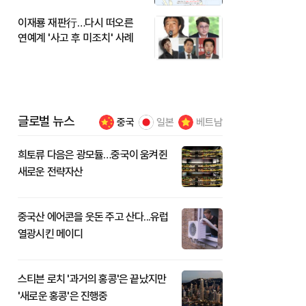
이재룡 재판行…다시 떠오른
연예계 '사고 후 미조치' 사례
글로벌 뉴스
중국
일본
베트남
희토류 다음은 광모듈…중국이 움켜쥔
새로운 전략자산
중국산 에어콘을 웃돈 주고 산다...유럽
열광시킨 메이디
스티븐 로치 '과거의 홍콩'은 끝났지만
'새로운 홍콩'은 진행중