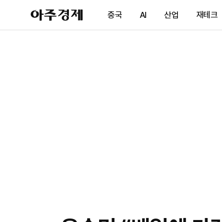
아
중국
AI
산업
재테크
주
경
제