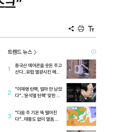
스크”
공
프
텍
유
린
스
트
트
크
기
트렌드 뉴스
중국산 에어콘을 웃돈 주고
1
산다...유럽 열광시킨 메이
디
"이재명 탄핵, 얼마 안 남았
2
다"...'윤석열 탄핵' 맞힌 무
당, '성지글' 등장
"다음 주 기온 뚝 떨어진
3
다"…태풍도 없이 열돔 박
살 낸 '이것'