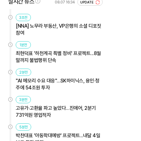
실시간 뉴스
08.07 16:34
UPDATE
3초전
[NNA] 노무라 부동산, VP은행의 소셜 디포짓
참여
1분전
최현덕표 '하천계곡 특별 정비' 프로젝트...8월
말까지 불법행위 단속
2분전
"AI 메모리 수요 대응"…SK하이닉스, 용인·청
주에 54조원 투자
3분전
고유가·고환율 파고 높았다…진에어, 2분기
731억원 영업적자
5분전
박찬대표 '아동학대예방' 프로젝트...내달 4일