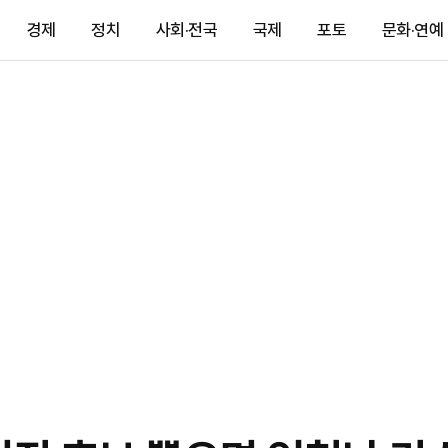
경제
정치
사회·전국
국제
포토
문화·연예