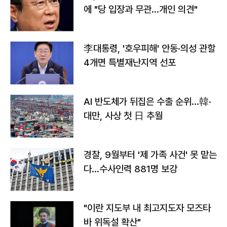
에 "당 입장과 무관…개인 의견"
李대통령, '호우피해' 안동·의성 관할
4개면 특별재난지역 선포
AI 반도체가 뒤집은 수출 순위…韓·
대만, 사상 첫 日 추월
경찰, 9월부터 '제 가족 사건' 못 맡는
다…수사인력 881명 보강
"이란 지도부 내 최고지도자 모즈타
바 위독설 확산"