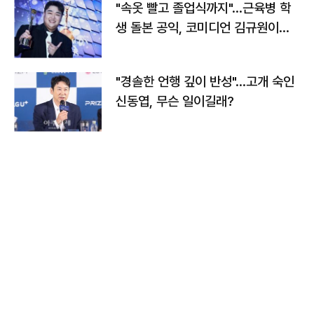
"속옷 빨고 졸업식까지"…근육병 학
생 돌본 공익, 코미디언 김규원이었
다
"경솔한 언행 깊이 반성"…고개 숙인
신동엽, 무슨 일이길래?