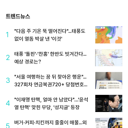
트렌드뉴스
"다음 주 기온 뚝 떨어진다"…태풍도
1
없이 열돔 박살 낸 '이것'
태풍 '돌핀'·'찬홈' 한반도 빗겨간다…
2
예상 경로는?
"서울 여행하는 꿈 뒤 찾아온 행운"…
3
327회차 연금복권720+ 당첨번호조
회 주목
"이재명 탄핵, 얼마 안 남았다"...'윤석
4
열 탄핵' 맞힌 무당, '성지글' 등장
버거·커피·치킨까지 줄줄이 매물…외
5