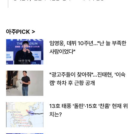
아주PICK >
임영웅, 데뷔 10주년…"난 늘 부족한
사람이었다"
"광고주들이 찾아줘"…진태현, '이숙
캠' 하차 후 근황 공개
13호 태풍 '돌핀'·15호 '찬홈' 현재 위
치는?