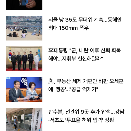
서울 낮 35도 무더위 계속…동해안
최대 150㎜ 폭우
李대통령 "군, 내란 이후 신뢰 회복
해야…지휘부 헌신해달라"
與, 부동산 세제 개편안 비판 오세훈
에 '맹공'…"공급 억제기"
합수본, 선관위 9곳 추가 압색…강남
·서초도 '투표율 허위 입력' 정황