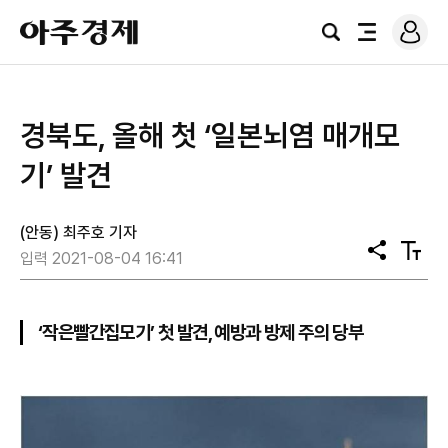
로
아
그
검
전
주
인
색
체
경
메
제
뉴
경북도, 올해 첫 ‘일본뇌염 매개모
기’ 발견
(안동) 최주호 기자
공
텍
입력 2021-08-04 16:41
유
스
트
크
기
‘작은빨간집모기’ 첫 발견, 예방과 방제 주의 당부