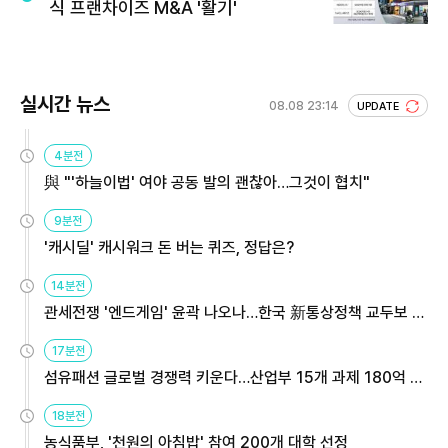
식 프랜차이즈 M&A '활기'
실시간 뉴스
08.08 23:14
UPDATE
4분전
與 "'하늘이법' 여야 공동 발의 괜찮아…그것이 협치"
9분전
'캐시딜' 캐시워크 돈 버는 퀴즈, 정답은?
14분전
관세전쟁 '엔드게임' 윤곽 나오나…한국 新통상정책 교두보 활
용해야
17분전
섬유패션 글로벌 경쟁력 키운다…산업부 15개 과제 180억 지
원
18분전
농식품부, '천원의 아침밥' 참여 200개 대학 선정