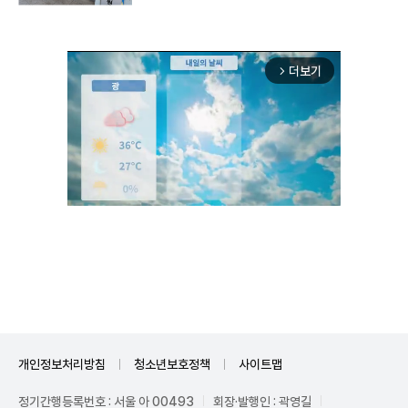
더보기
arrow_forward_ios
Unmute
개인정보처리방침
청소년보호정책
사이트맵
정기간행등록번호 : 서울 아 00493
회장·발행인 : 곽영길