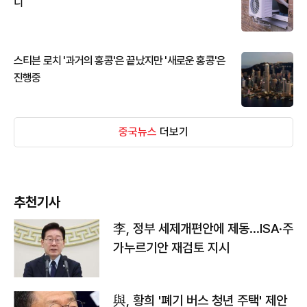
디
스티븐 로치 '과거의 홍콩'은 끝났지만 '새로운 홍콩'은
진행중
중국뉴스
더보기
추천기사
李, 정부 세제개편안에 제동…ISA·주
가누르기안 재검토 지시
與, 황희 '폐기 버스 청년 주택' 제안