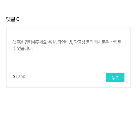
댓글
0
0
/ 300
등록