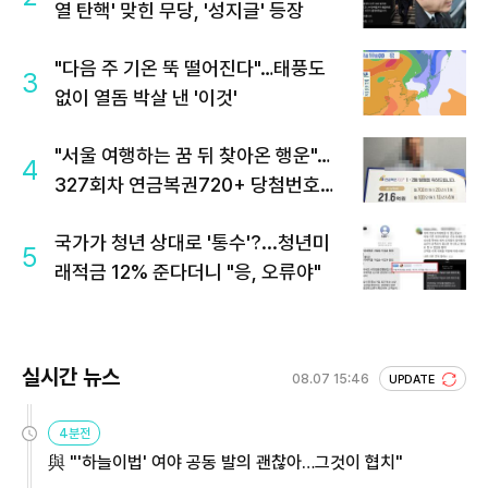
열 탄핵' 맞힌 무당, '성지글' 등장
"다음 주 기온 뚝 떨어진다"…태풍도
3
없이 열돔 박살 낸 '이것'
"서울 여행하는 꿈 뒤 찾아온 행운"…
4
327회차 연금복권720+ 당첨번호조
회 주목
국가가 청년 상대로 '통수'?...청년미
5
래적금 12% 준다더니 "응, 오류야"
실시간 뉴스
08.07 15:46
UPDATE
4분전
與 "'하늘이법' 여야 공동 발의 괜찮아…그것이 협치"