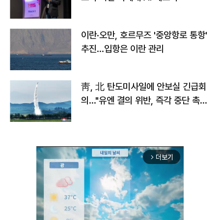
이란·오만, 호르무즈 '중앙항로 통항'
추진…입항은 이란 관리
靑, 北 탄도미사일에 안보실 긴급회
의…"유엔 결의 위반, 즉각 중단 촉
구"
더보기
arrow_forward_ios