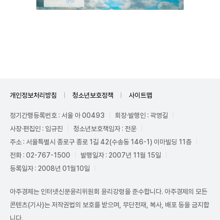
Unmute
개인정보처리방침
청소년보호정책
사이트맵
정기간행등록번호 : 서울 아 00493
회장·발행인 : 곽영길
사장·편집인 : 임규진
청소년보호책임자 : 전운
주소 : 서울특별시 종로구 종로 1길 42(수송동 146-1) 이마빌딩 11층
전화 : 02-767-1500
발행일자 : 2007년 11월 15일
등록일자 : 2008년 01월10일
아주경제는 인터넷신문윤리위원회 윤리강령을 준수합니다. 아주경제의 모든
콘텐츠(기사)는 저작권법의 보호를 받으며, 무단전재, 복사, 배포 등을 금지합
니다.