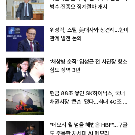
범수·진종오 징계절차 개시
위성락, 스틸 美대사와 상견례…한미
관계 발전 논의
'채상병 순직' 임성근 전 사단장 항소
심도 징역 3년
현금 88조 쌓인 SK하이닉스, 국내
채권시장 '큰손' 됐다…최대 40조 투
자
"메모리 월 넘을 해법은 HBF"…구글
도 주목한 차세대 AI 메모리