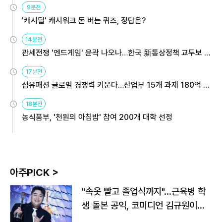
9분전
'캐시딜' 캐시워크 돈 버는 퀴즈, 정답은?
14분전
관세전쟁 '엔드게임' 윤곽 나오나…한국 新통상정책 교두보 활
용해야
17분전
섬유패션 글로벌 경쟁력 키운다…산업부 15개 과제 180억 지
원
18분전
농식품부, '천원의 아침밥' 참여 200개 대학 선정
아주PICK >
"속옷 빨고 졸업식까지"…근육병 학
생 돌본 공익, 코미디언 김규원이었
다