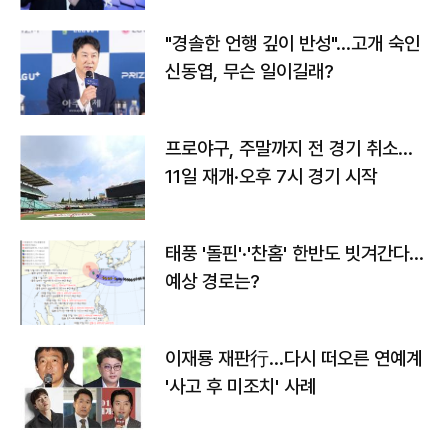
"경솔한 언행 깊이 반성"…고개 숙인
신동엽, 무슨 일이길래?
프로야구, 주말까지 전 경기 취소…
11일 재개·오후 7시 경기 시작
태풍 '돌핀'·'찬홈' 한반도 빗겨간다…
예상 경로는?
이재룡 재판行…다시 떠오른 연예계
'사고 후 미조치' 사례