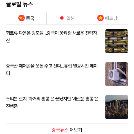
글로벌 뉴스
중국
일본
베트남
희토류 다음은 광모듈…중국이 움켜쥔 새로운 전략자
산
중국산 에어콘을 웃돈 주고 산다...유럽 열광시킨 메이
디
스티븐 로치 '과거의 홍콩'은 끝났지만 '새로운 홍콩'은
진행중
중국뉴스
더보기