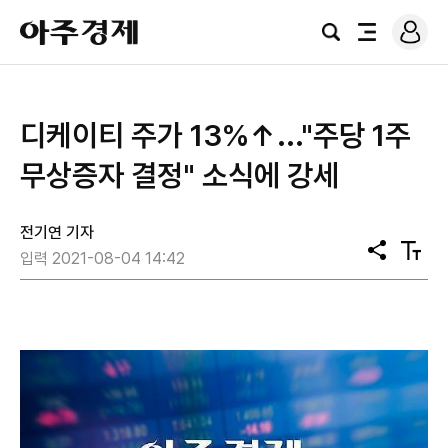
로
아
그
검
전
주
인
색
체
경
메
제
뉴
디케이티 주가 13%↑..."주당 1주
무상증자 결정" 소식에 강세
전기연 기자
공
텍
입력 2021-08-04 14:42
유
스
트
크
기