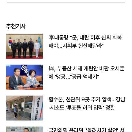
추천기사
李대통령 "군, 내란 이후 신뢰 회복
해야…지휘부 헌신해달라"
與, 부동산 세제 개편안 비판 오세훈
에 '맹공'…"공급 억제기"
합수본, 선관위 9곳 추가 압색…강남
·서초도 '투표율 허위 입력' 정황
국민의힘 윤리위, '돌려차기 실언' 서