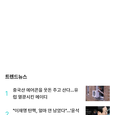
트렌드뉴스
중국산 에어콘을 웃돈 주고 산다...유
1
럽 열광시킨 메이디
"이재명 탄핵, 얼마 안 남았다"...'윤석
2