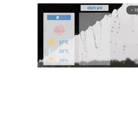
더
arrow_forward_ios
Mut