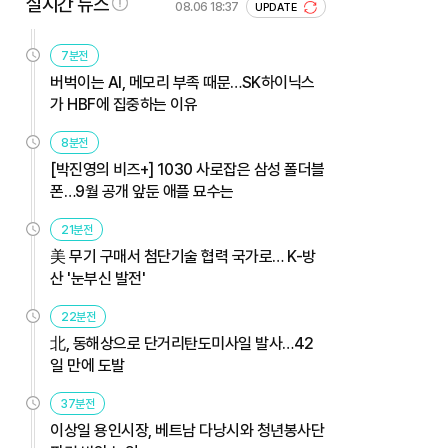
실시간 뉴스
08.06 18:37
UPDATE
7분전
버벅이는 AI, 메모리 부족 때문…SK하이닉스
가 HBF에 집중하는 이유
8분전
[박진영의 비즈+] 1030 사로잡은 삼성 폴더블
폰…9월 공개 앞둔 애플 묘수는
21분전
美 무기 구매서 첨단기술 협력 국가로… K-방
산 '눈부신 발전'
22분전
北, 동해상으로 단거리탄도미사일 발사…42
일 만에 도발
37분전
이상일 용인시장, 베트남 다낭시와 청년봉사단