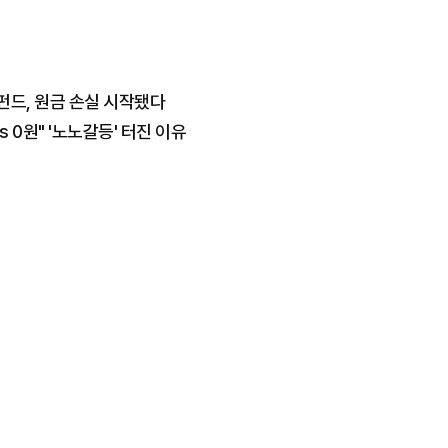
펀드, 원금 손실 시작됐다
s 0원" '노노갈등' 터진 이유