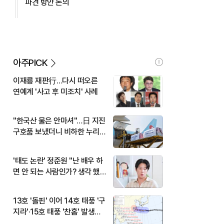
파견 방안 논의
아주PICK
이재룡 재판行…다시 떠오른
연예계 '사고 후 미조치' 사례
"한국산 물은 안마셔"…日 지진
구호품 보냈더니 비하한 누리
꾼
'태도 논란' 정준원 "난 배우 하
면 안 되는 사람인가? 생각 했
다"
13호 '돌핀' 이어 14호 태풍 '구
지라'·15호 태풍 '찬홈' 발생…
현재 위치와 이동경로는?