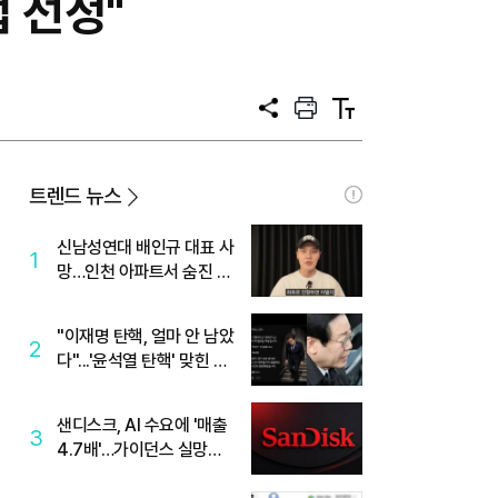
 선정"
공
프
텍
유
린
스
트
트
크
기
트렌드 뉴스
신남성연대 배인규 대표 사
1
망…인천 아파트서 숨진 채
발견
"이재명 탄핵, 얼마 안 남았
2
다"...'윤석열 탄핵' 맞힌 무
당, '성지글' 등장
샌디스크, AI 수요에 '매출
3
4.7배'…가이던스 실망에
'주가는 하락'