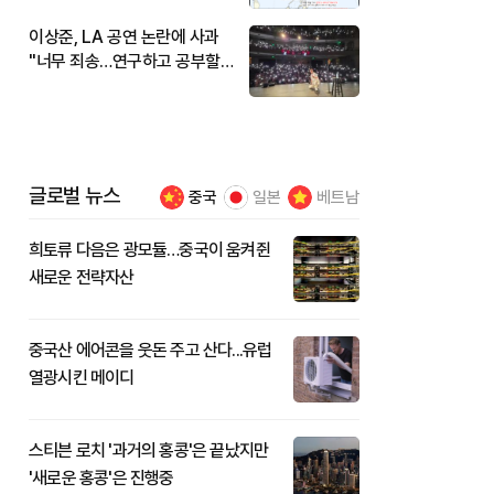
이상준, LA 공연 논란에 사과
"너무 죄송…연구하고 공부할
것"
글로벌 뉴스
중국
일본
베트남
희토류 다음은 광모듈…중국이 움켜쥔
새로운 전략자산
중국산 에어콘을 웃돈 주고 산다...유럽
열광시킨 메이디
스티븐 로치 '과거의 홍콩'은 끝났지만
'새로운 홍콩'은 진행중