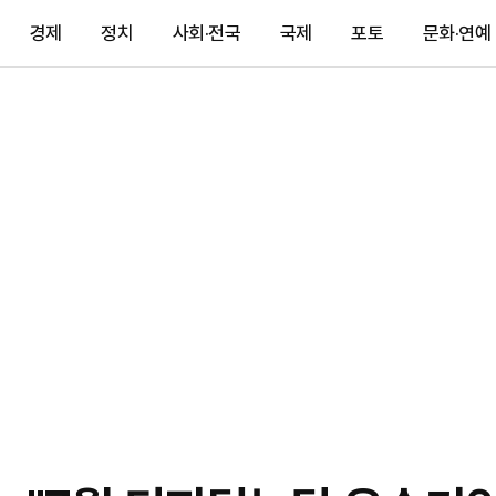
경제
정치
사회·전국
국제
포토
문화·연예