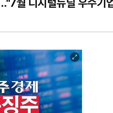
.."7월 디지털뉴딜 우수기업
이
미
지
확
대