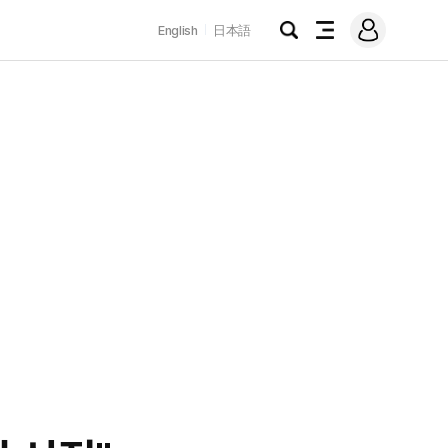
로
English
日本語
그
검
전
인
색
체
메
뉴