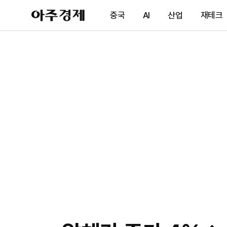
아
중국
AI
산업
재테크
주
경
제