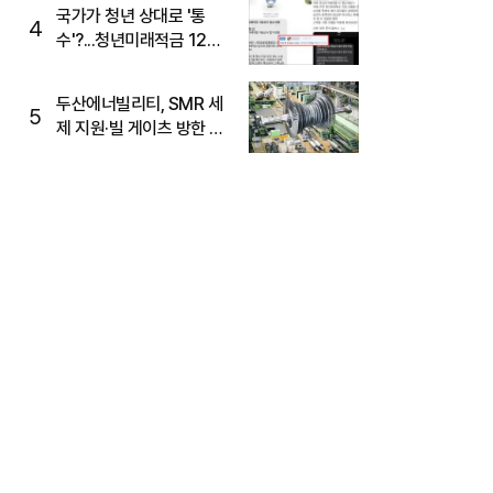
국가가 청년 상대로 '통
4
수'?...청년미래적금 12%
준다더니 "응, 오류야"
두산에너빌리티, SMR 세
5
제 지원·빌 게이츠 방한 기
대에 5%대 강세