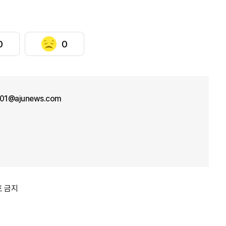
0
0
n01@ajunews.com
포 금지