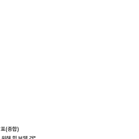
발표(종합)
위해 힘 보탤 것"