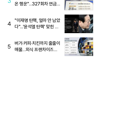
3
온 행운"…327회차 연금
복권720+ 당첨번호조회
주목
"이재명 탄핵, 얼마 안 남았
4
다"...'윤석열 탄핵' 맞힌 무
당, '성지글' 등장
버거·커피·치킨까지 줄줄이
5
매물…외식 프랜차이즈
M&A '활기'