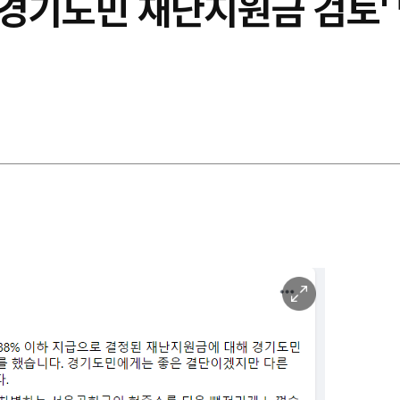
 경기도민 재난지원금 검토'
이
미
지
확
대