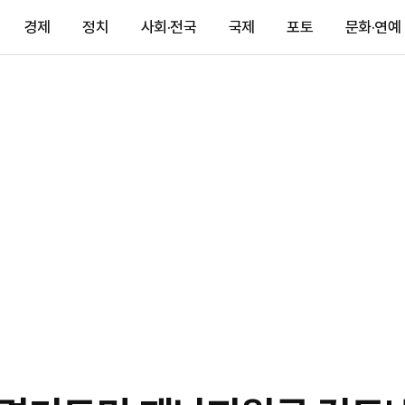
경제
정치
사회·전국
국제
포토
문화·연예