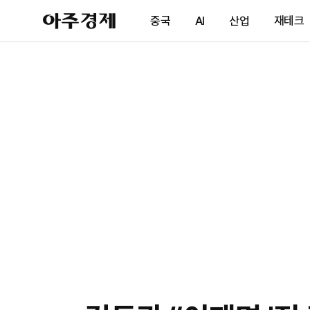
아
중국
AI
산업
재테크
주
경
제