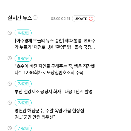
실시간 뉴스
08.09 02:51
UPDATE
6시간전
[아주경제 오늘의 뉴스 종합] 李대통령 'ISA·주
가 누르기' 재검토…與 "환영" 野 "졸속 국정"
外
6시간전
"호수에 빠진 지인들 구해주는 꿈, 행운 직감했
다"…1236회차 로또당첨번호조회 주목
7시간전
부산 철강제조 공장서 화재…대응 1단계 발령
7시간전
명현관 해남군수, 주말 폭염·가뭄 현장점
검…"군민 안전 최우선"
7시간전