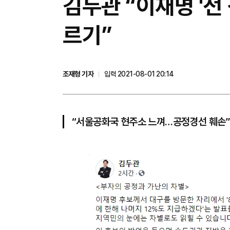
김두관 “이재명 '전
르기”
조재형 기자
입력 2021-08-01 20:14
“서울공화국 현주소 느껴…공정경선 훼손”