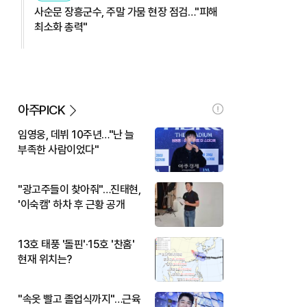
사순문 장흥군수, 주말 가뭄 현장 점검…"피해
최소화 총력"
아주PICK
임영웅, 데뷔 10주년…"난 늘
부족한 사람이었다"
"광고주들이 찾아줘"…진태현,
'이숙캠' 하차 후 근황 공개
13호 태풍 '돌핀'·15호 '찬홈'
현재 위치는?
"속옷 빨고 졸업식까지"…근육