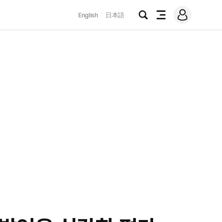
로
English
日本語
그
검
전
인
색
체
메
뉴