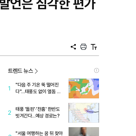
 발언은 심각한 편가
공
프
텍
유
린
스
트
트
크
기
트렌드 뉴스
"다음 주 기온 뚝 떨어진
1
다"…태풍도 없이 열돔 박
살 낸 '이것'
태풍 '돌핀'·'찬홈' 한반도
2
빗겨간다…예상 경로는?
"서울 여행하는 꿈 뒤 찾아