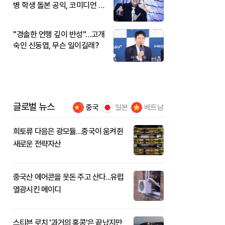
병 학생 돌본 공익, 코미디언 김
규원이었다
"경솔한 언행 깊이 반성"…고개
숙인 신동엽, 무슨 일이길래?
글로벌 뉴스
중국
일본
베트남
희토류 다음은 광모듈…중국이 움켜쥔
새로운 전략자산
중국산 에어콘을 웃돈 주고 산다...유럽
열광시킨 메이디
스티븐 로치 '과거의 홍콩'은 끝났지만