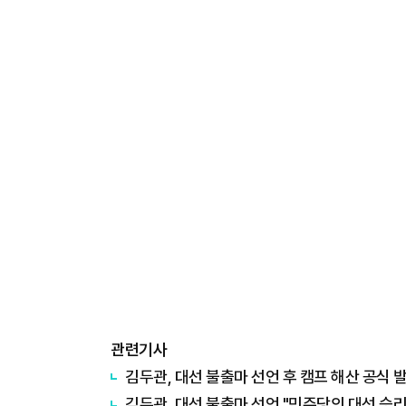
관련기사
김두관, 대선 불출마 선언 후 캠프 해산 공식 
김두관, 대선 불출마 선언 "민주당의 대선 승리 