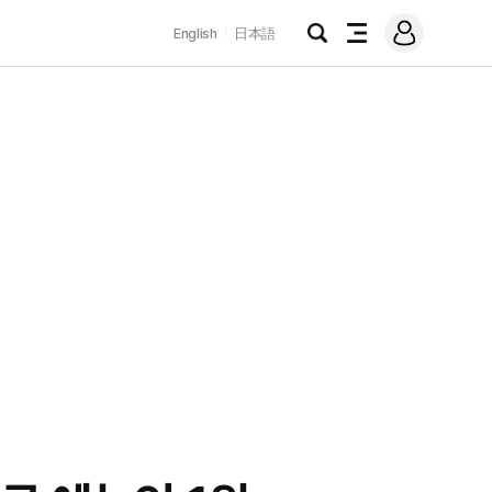
로
English
日本語
그
검
전
인
색
체
메
뉴