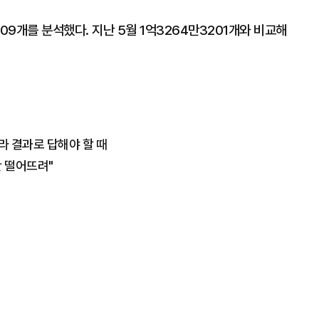
09개를 분석했다. 지난 5월 1억3264만3201개와 비교해
라 결과로 답해야 할 때
판 떨어뜨려"