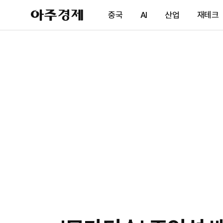
아
중국
AI
산업
재테크
주
경
제