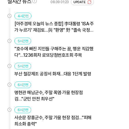
실시간 뉴스
08.09 01:23
UPDATE
4시간전
[아주경제 오늘의 뉴스 종합] 李대통령 'ISA·주
가 누르기' 재검토…與 "환영" 野 "졸속 국정"
外
5시간전
"호수에 빠진 지인들 구해주는 꿈, 행운 직감했
다"…1236회차 로또당첨번호조회 주목
5시간전
부산 철강제조 공장서 화재…대응 1단계 발령
6시간전
명현관 해남군수, 주말 폭염·가뭄 현장점
검…"군민 안전 최우선"
6시간전
사순문 장흥군수, 주말 가뭄 현장 점검…"피해
최소화 총력"