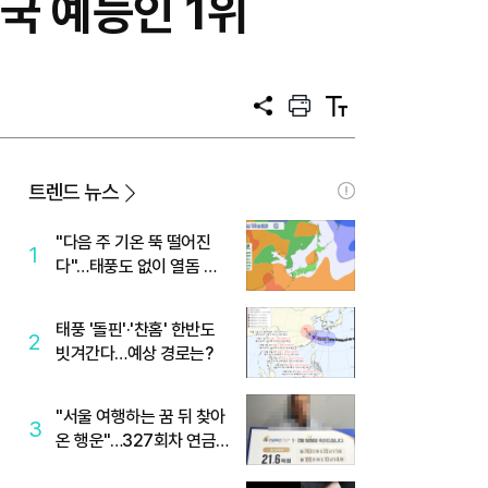
종국 예능인 1위
공
프
텍
유
린
스
트
트
크
기
트렌드 뉴스
"다음 주 기온 뚝 떨어진
1
다"…태풍도 없이 열돔 박
살 낸 '이것'
태풍 '돌핀'·'찬홈' 한반도
2
빗겨간다…예상 경로는?
"서울 여행하는 꿈 뒤 찾아
3
온 행운"…327회차 연금
복권720+ 당첨번호조회