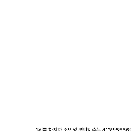
1위를 차지한 조인성 평판지수는 413만5556