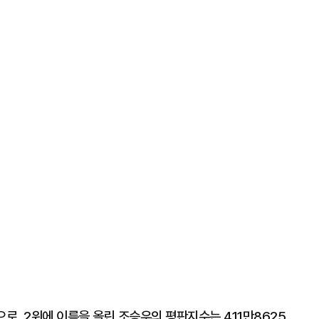
으로, 2위에 이름을 올린 조승우의 평판지수는 411만8625