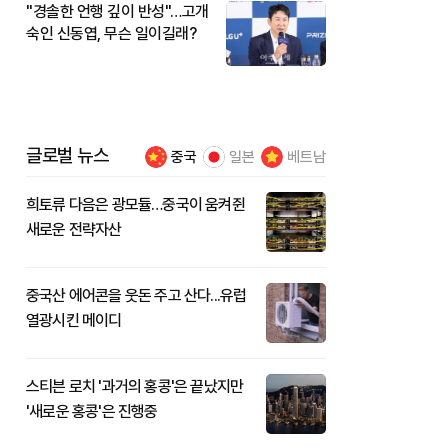
"경솔한 언행 깊이 반성"…고개
숙인 신동엽, 무슨 일이길래?
글로벌 뉴스
중국
일본
베트남
희토류 다음은 광모듈…중국이 움켜쥔
새로운 전략자산
중국산 에어콘을 웃돈 주고 산다...유럽
열광시킨 메이디
스티븐 로치 '과거의 홍콩'은 끝났지만
'새로운 홍콩'은 진행중