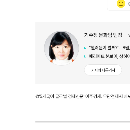
기수정 문화팀 팀장
"핼러윈이 벌써?"…8월
메리어트 본보이, 상하
기자의 다른기사
©'5개국어 글로벌 경제신문' 아주경제. 무단전재·재배