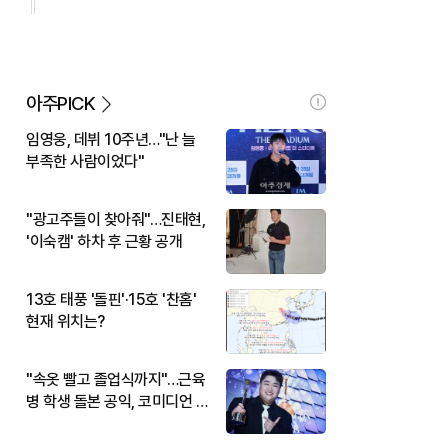
아주PICK
임영웅, 데뷔 10주년…"난 늘
부족한 사람이었다"
"광고주들이 찾아줘"…진태현,
'이숙캠' 하차 후 근황 공개
13호 태풍 '돌핀'·15호 '찬홈'
현재 위치는?
"속옷 빨고 졸업식까지"…근육
병 학생 돌본 공익, 코미디언 김
규원이었다