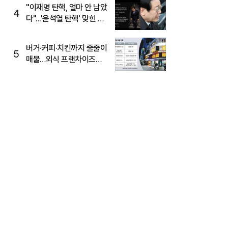
주목
"이재명 탄핵, 얼마 안 남았
4
다"...'윤석열 탄핵' 맞힌 무
당, '성지글' 등장
버거·커피·치킨까지 줄줄이
5
매물…외식 프랜차이즈
M&A '활기'