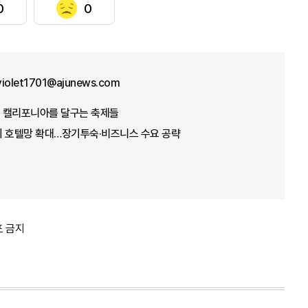
0
0
violet1701@ajunews.com
, 캘리포니아를 달구는 축제들
이 호텔망 확대…장기투숙·비즈니스 수요 공략
포 금지