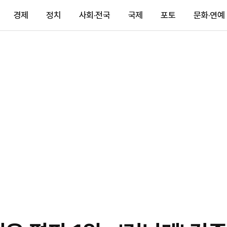
경제
정치
사회·전국
국제
포토
문화·연예