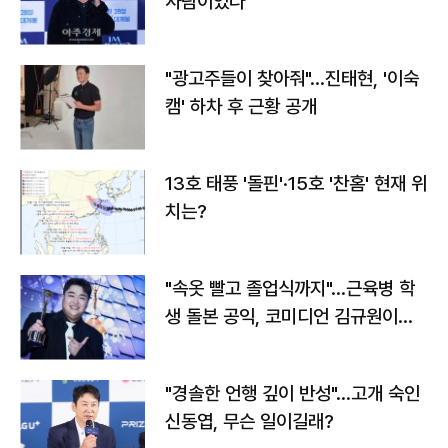
사람이었다"
"광고주들이 찾아줘"…진태현, '이숙
캠' 하차 후 근황 공개
13호 태풍 '돌핀'·15호 '찬홈' 현재 위
치는?
"속옷 빨고 졸업식까지"…근육병 학
생 돌본 공익, 코미디언 김규원이었
다
"경솔한 언행 깊이 반성"…고개 숙인
신동엽, 무슨 일이길래?