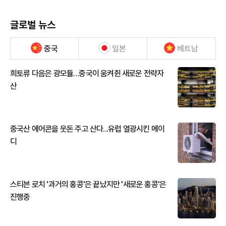
글로벌 뉴스
중국
일본
베트남
희토류 다음은 광모듈…중국이 움켜쥔 새로운 전략자
산
중국산 에어콘을 웃돈 주고 산다...유럽 열광시킨 메이
디
스티븐 로치 '과거의 홍콩'은 끝났지만 '새로운 홍콩'은
진행중