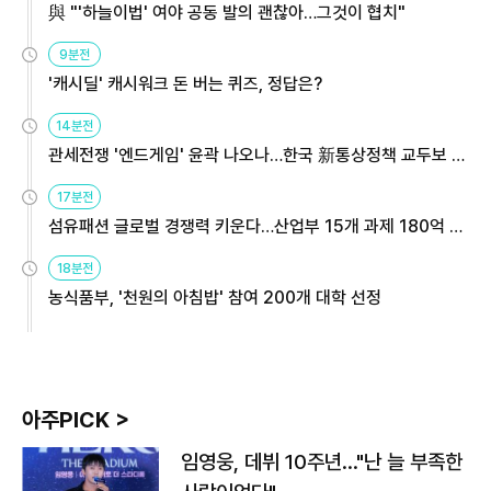
與 "'하늘이법' 여야 공동 발의 괜찮아…그것이 협치"
9분전
'캐시딜' 캐시워크 돈 버는 퀴즈, 정답은?
14분전
관세전쟁 '엔드게임' 윤곽 나오나…한국 新통상정책 교두보 활
용해야
17분전
섬유패션 글로벌 경쟁력 키운다…산업부 15개 과제 180억 지
원
18분전
농식품부, '천원의 아침밥' 참여 200개 대학 선정
아주PICK >
임영웅, 데뷔 10주년…"난 늘 부족한