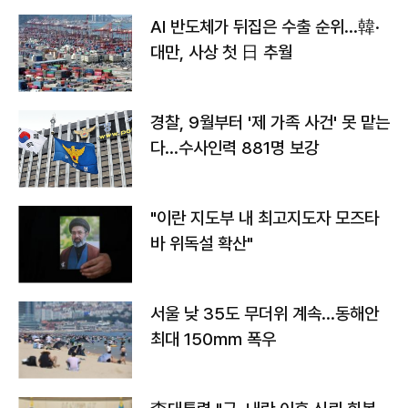
AI 반도체가 뒤집은 수출 순위…韓·
대만, 사상 첫 日 추월
경찰, 9월부터 '제 가족 사건' 못 맡는
다…수사인력 881명 보강
"이란 지도부 내 최고지도자 모즈타
바 위독설 확산"
서울 낮 35도 무더위 계속…동해안
최대 150㎜ 폭우