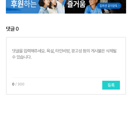
댓글
0
0
/ 300
등록