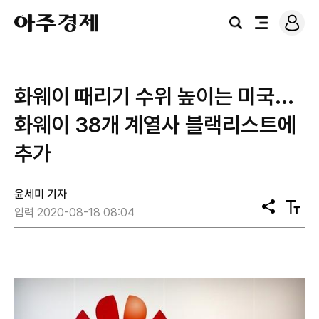
로
아
그
검
전
주
인
색
체
경
메
제
뉴
화웨이 때리기 수위 높이는 미국...
화웨이 38개 계열사 블랙리스트에
추가
윤세미 기자
공
텍
입력 2020-08-18 08:04
유
스
트
크
기