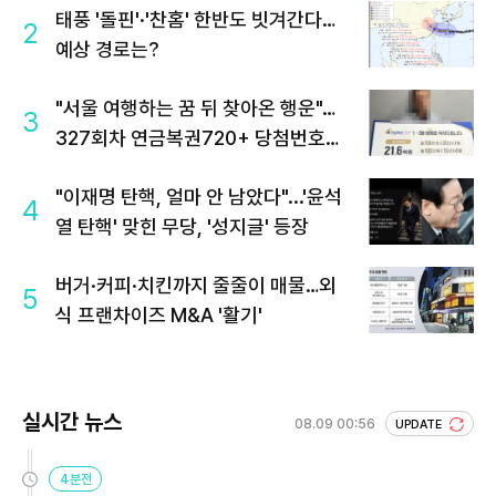
태풍 '돌핀'·'찬홈' 한반도 빗겨간다…
2
예상 경로는?
"서울 여행하는 꿈 뒤 찾아온 행운"…
3
327회차 연금복권720+ 당첨번호조
회 주목
"이재명 탄핵, 얼마 안 남았다"...'윤석
4
열 탄핵' 맞힌 무당, '성지글' 등장
버거·커피·치킨까지 줄줄이 매물…외
5
식 프랜차이즈 M&A '활기'
실시간 뉴스
08.09 00:56
UPDATE
4분전