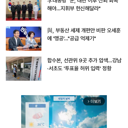
李대통령 "군, 내란 이후 신뢰 회복
해야…지휘부 헌신해달라"
與, 부동산 세제 개편안 비판 오세훈
에 '맹공'…"공급 억제기"
합수본, 선관위 9곳 추가 압색…강남
·서초도 '투표율 허위 입력' 정황
더보기
arrow_forward_ios