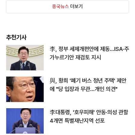
중국뉴스
더보기
추천기사
李, 정부 세제개편안에 제동…ISA·주
가누르기안 재검토 지시
與, 황희 '폐기 버스 청년 주택' 제안
에 "당 입장과 무관…개인 의견"
李대통령, '호우피해' 안동·의성 관할
4개면 특별재난지역 선포