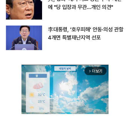
에 "당 입장과 무관…개인 의견"
李대통령, '호우피해' 안동·의성 관할
4개면 특별재난지역 선포
더보기
arrow_forward_ios
Mute