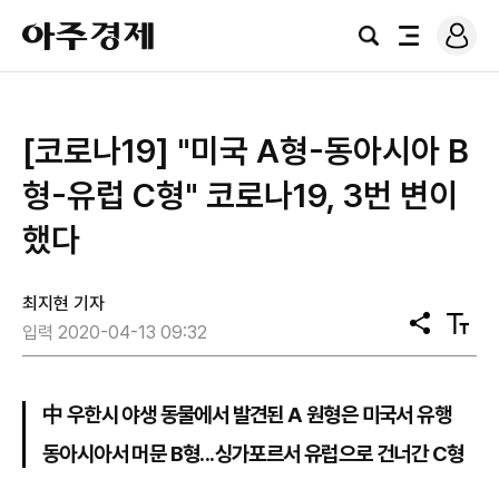
로
아
그
검
전
주
인
색
체
경
메
제
뉴
​[코로나19] "미국 A형-동아시아 B
형-유럽 C형" 코로나19, 3번 변이
했다
최지현 기자
공
텍
입력 2020-04-13 09:32
유
스
트
크
기
中 우한시 야생 동물에서 발견된 A 원형은 미국서 유행
동아시아서 머문 B형...싱가포르서 유럽으로 건너간 C형