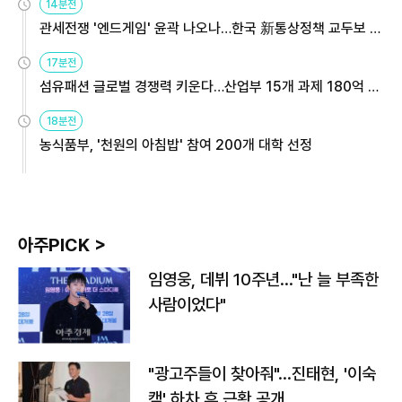
14분전
관세전쟁 '엔드게임' 윤곽 나오나…한국 新통상정책 교두보 활
용해야
17분전
섬유패션 글로벌 경쟁력 키운다…산업부 15개 과제 180억 지
원
18분전
농식품부, '천원의 아침밥' 참여 200개 대학 선정
아주PICK >
임영웅, 데뷔 10주년…"난 늘 부족한
사람이었다"
"광고주들이 찾아줘"…진태현, '이숙
캠' 하차 후 근황 공개