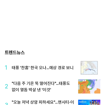
트렌드뉴스
1
태풍 '찬홈' 한국 오나…예상 경로 보니
"다음 주 기온 뚝 떨어진다"…태풍도
2
없이 열돔 박살 낸 '이것'
"오늘 저녁 상암 피하세요"…맨시티·이