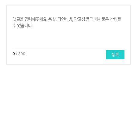
0
/ 300
등록