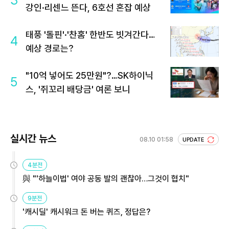
3
강인·리센느 뜬다, 6호선 혼잡 예상
태풍 '돌핀'·'찬홈' 한반도 빗겨간다…
4
예상 경로는?
"10억 넣어도 25만원"?…SK하이닉
5
스, '쥐꼬리 배당금' 여론 보니
실시간 뉴스
08.10 01:58
UPDATE
4분전
與 "'하늘이법' 여야 공동 발의 괜찮아…그것이 협치"
9분전
'캐시딜' 캐시워크 돈 버는 퀴즈, 정답은?