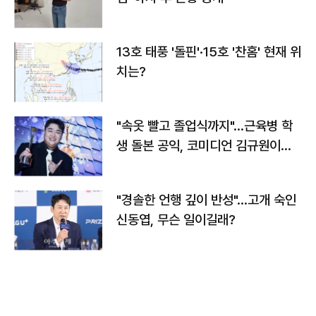
13호 태풍 '돌핀'·15호 '찬홈' 현재 위
치는?
"속옷 빨고 졸업식까지"…근육병 학
생 돌본 공익, 코미디언 김규원이었
다
"경솔한 언행 깊이 반성"…고개 숙인
신동엽, 무슨 일이길래?