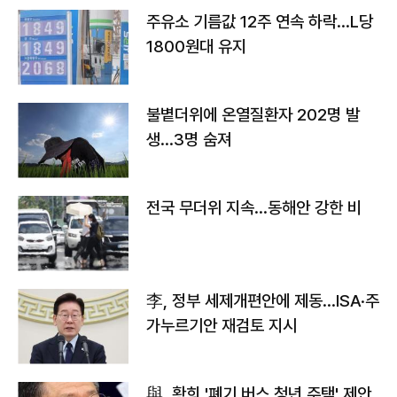
주유소 기름값 12주 연속 하락…L당
1800원대 유지
불볕더위에 온열질환자 202명 발
생…3명 숨져
전국 무더위 지속…동해안 강한 비
李, 정부 세제개편안에 제동…ISA·주
가누르기안 재검토 지시
與, 황희 '폐기 버스 청년 주택' 제안