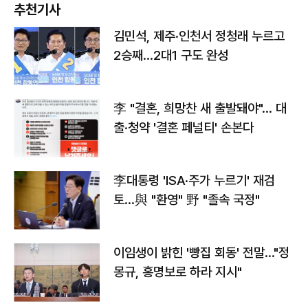
추천기사
김민석, 제주·인천서 정청래 누르고
2승째…2대1 구도 완성
李 "결혼, 희망찬 새 출발돼야"… 대
출·청약 '결혼 페널티' 손본다
李대통령 'ISA·주가 누르기' 재검
토…與 "환영" 野 "졸속 국정"
이임생이 밝힌 '빵집 회동' 전말…"정
몽규, 홍명보로 하라 지시"