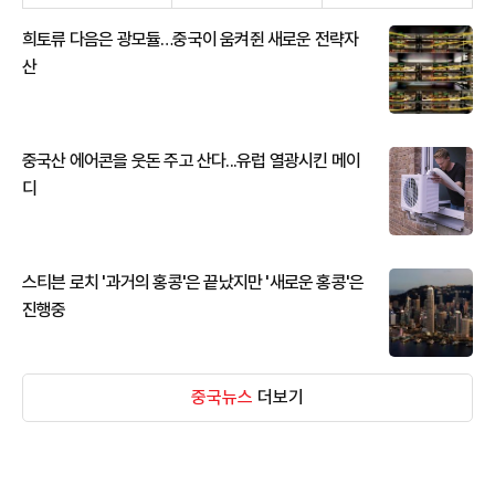
희토류 다음은 광모듈…중국이 움켜쥔 새로운 전략자
산
중국산 에어콘을 웃돈 주고 산다...유럽 열광시킨 메이
디
스티븐 로치 '과거의 홍콩'은 끝났지만 '새로운 홍콩'은
진행중
중국뉴스
더보기