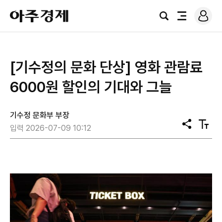
로
아
그
검
전
주
인
색
체
경
메
제
뉴
[기수정의 문화 단상] 영화 관람료
6000원 할인의 기대와 그늘
기수정 문화부 부장
공
텍
입력 2026-07-09 10:12
유
스
트
크
기