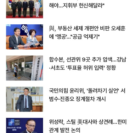
해야…지휘부 헌신해달라"
與, 부동산 세제 개편안 비판 오세훈
에 '맹공'…"공급 억제기"
합수본, 선관위 9곳 추가 압색…강남
·서초도 '투표율 허위 입력' 정황
국민의힘 윤리위, '돌려차기 실언' 서
범수·진종오 징계절차 개시
위성락, 스틸 美대사와 상견례…한미
관계 발전 논의