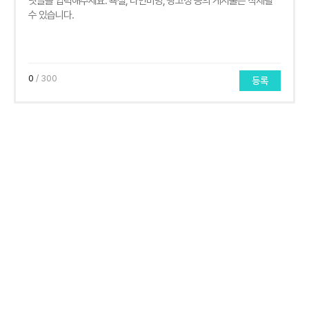
0
/ 300
등록