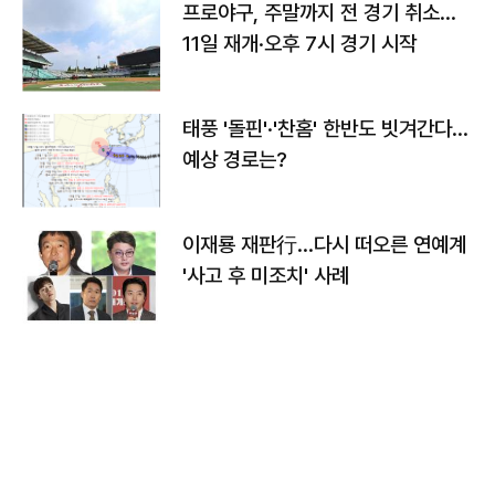
프로야구, 주말까지 전 경기 취소…
11일 재개·오후 7시 경기 시작
태풍 '돌핀'·'찬홈' 한반도 빗겨간다…
예상 경로는?
이재룡 재판行…다시 떠오른 연예계
'사고 후 미조치' 사례