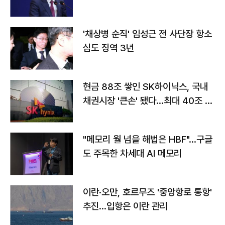
'채상병 순직' 임성근 전 사단장 항소
심도 징역 3년
현금 88조 쌓인 SK하이닉스, 국내
채권시장 '큰손' 됐다…최대 40조 투
자
"메모리 월 넘을 해법은 HBF"…구글
도 주목한 차세대 AI 메모리
이란·오만, 호르무즈 '중앙항로 통항'
추진…입항은 이란 관리