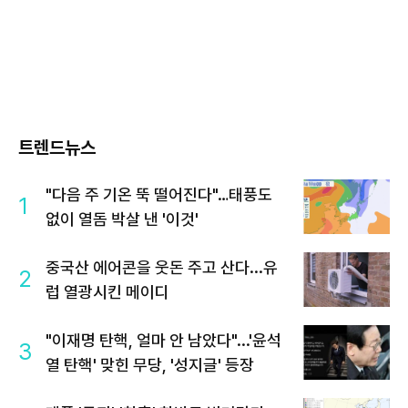
트렌드뉴스
"다음 주 기온 뚝 떨어진다"…태풍도
1
없이 열돔 박살 낸 '이것'
중국산 에어콘을 웃돈 주고 산다...유
2
럽 열광시킨 메이디
"이재명 탄핵, 얼마 안 남았다"...'윤석
3
열 탄핵' 맞힌 무당, '성지글' 등장