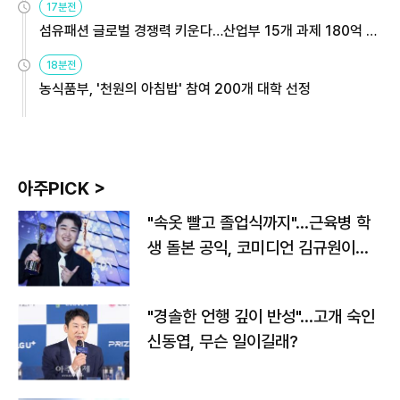
17분전
섬유패션 글로벌 경쟁력 키운다…산업부 15개 과제 180억 지
원
18분전
농식품부, '천원의 아침밥' 참여 200개 대학 선정
아주PICK >
"속옷 빨고 졸업식까지"…근육병 학
생 돌본 공익, 코미디언 김규원이었
다
"경솔한 언행 깊이 반성"…고개 숙인
신동엽, 무슨 일이길래?