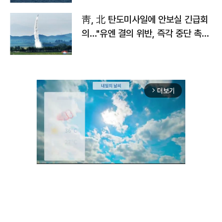
靑, 北 탄도미사일에 안보실 긴급회
의…"유엔 결의 위반, 즉각 중단 촉
구"
더보기
arrow_forward_ios
Mute