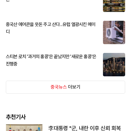
중국산 에어콘을 웃돈 주고 산다...유럽 열광시킨 메이
디
스티븐 로치 '과거의 홍콩'은 끝났지만 '새로운 홍콩'은
진행중
중국뉴스
더보기
추천기사
李대통령 "군, 내란 이후 신뢰 회복