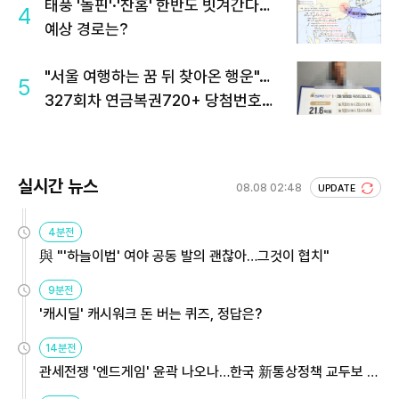
태풍 '돌핀'·'찬홈' 한반도 빗겨간다…
4
예상 경로는?
"서울 여행하는 꿈 뒤 찾아온 행운"…
5
327회차 연금복권720+ 당첨번호조
회 주목
실시간 뉴스
08.08 02:48
UPDATE
4분전
與 "'하늘이법' 여야 공동 발의 괜찮아…그것이 협치"
9분전
'캐시딜' 캐시워크 돈 버는 퀴즈, 정답은?
14분전
관세전쟁 '엔드게임' 윤곽 나오나…한국 新통상정책 교두보 활
용해야