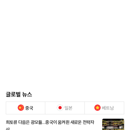
글로벌 뉴스
중국
일본
베트남
희토류 다음은 광모듈…중국이 움켜쥔 새로운 전략자
산