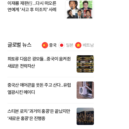
이재룡 재판行…다시 떠오른
연예계 '사고 후 미조치' 사례
글로벌 뉴스
중국
일본
베트남
희토류 다음은 광모듈…중국이 움켜쥔
새로운 전략자산
중국산 에어콘을 웃돈 주고 산다...유럽
열광시킨 메이디
스티븐 로치 '과거의 홍콩'은 끝났지만
'새로운 홍콩'은 진행중