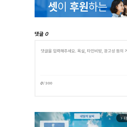
댓글
0
0
/ 300
더
arrow_forward_ios