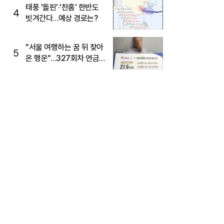
태풍 '돌핀'·'찬홈' 한반도
4
빗겨간다…예상 경로는?
"서울 여행하는 꿈 뒤 찾아
5
온 행운"…327회차 연금
복권720+ 당첨번호조회
주목