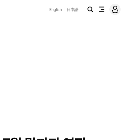
로
English
日本語
그
검
전
인
색
체
메
뉴