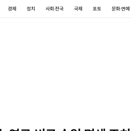
경제
정치
사회·전국
국제
포토
문화·연예