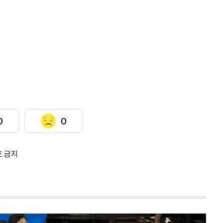
0
0
포 금지