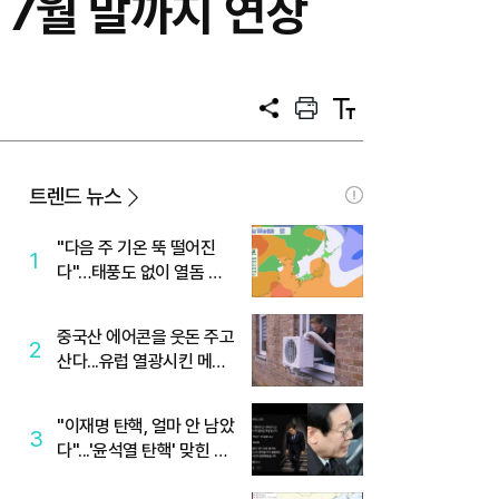
 7월 말까지 연장
공
프
텍
유
린
스
트
트
크
기
트렌드 뉴스
"다음 주 기온 뚝 떨어진
1
다"…태풍도 없이 열돔 박
살 낸 '이것'
중국산 에어콘을 웃돈 주고
2
산다...유럽 열광시킨 메이
디
"이재명 탄핵, 얼마 안 남았
3
다"...'윤석열 탄핵' 맞힌 무
당, '성지글' 등장