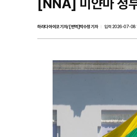
[NNA] 미얀마 정
하라다 아이코 기자/ [번역]박수정 기자
입력 2026-07-08 