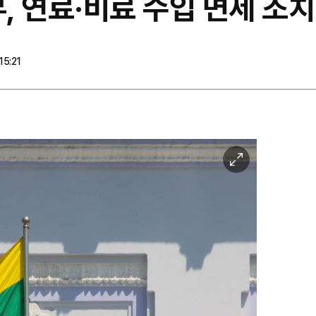
부, 연료·비료 수입 면세 조치
15:21
이
미
지
확
대