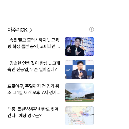
아주PICK
"속옷 빨고 졸업식까지"…근육
병 학생 돌본 공익, 코미디언 김
규원이었다
"경솔한 언행 깊이 반성"…고개
숙인 신동엽, 무슨 일이길래?
프로야구, 주말까지 전 경기 취
소…11일 재개·오후 7시 경기
시작
태풍 '돌핀'·'찬홈' 한반도 빗겨
간다…예상 경로는?