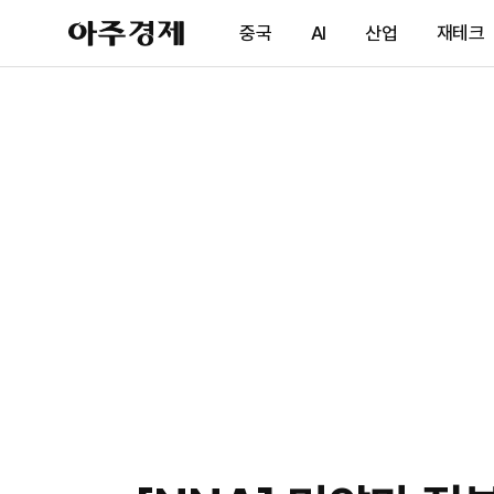
아
중국
AI
산업
재테크
주
경
제