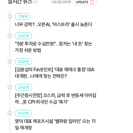
실시간 뉴스
08.08 08:19
UPDATE
17분전
너무 강력?…오픈AI, '아스트라' 출시 늦춘다
2시간전
"5분 투자로 수십만원"…잠자는 '내 돈' 찾는
가장 쉬운 방법
2시간전
[김윤섭의 Fin포인트] '대표 재테크 통장' ISA
대개편…나에게 맞는 전략은?
2시간전
[주간증시전망] 코스피, 급락 후 반등세 이어갈
까…美 CPI·외국인 수급 '촉각'
3시간전
영덕 대표 레포츠시설 '별파랑 집라인' 오는 11
일 재개장