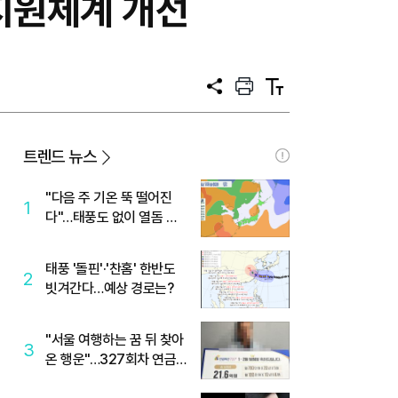
무지원체계 개선
공
프
텍
유
린
스
트
트
크
기
트렌드 뉴스
"다음 주 기온 뚝 떨어진
1
다"…태풍도 없이 열돔 박
살 낸 '이것'
태풍 '돌핀'·'찬홈' 한반도
2
빗겨간다…예상 경로는?
"서울 여행하는 꿈 뒤 찾아
3
온 행운"…327회차 연금
복권720+ 당첨번호조회