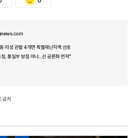
0
0
junews.com
안동·의성 관할 4개면 특별재난지역 선포
호칭, 통일부 방침 아냐...선 공론화 먼저"
포 금지