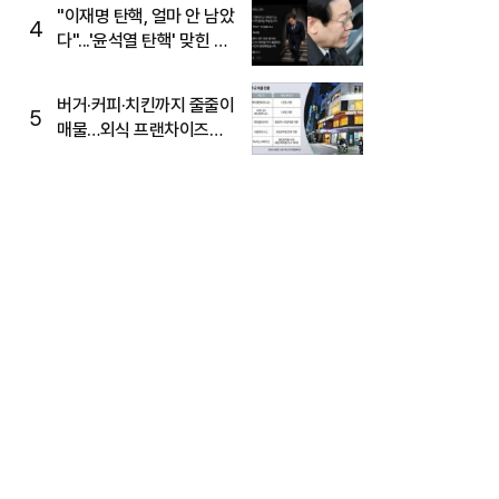
주목
"이재명 탄핵, 얼마 안 남았
4
다"...'윤석열 탄핵' 맞힌 무
당, '성지글' 등장
버거·커피·치킨까지 줄줄이
5
매물…외식 프랜차이즈
M&A '활기'