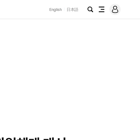
로
English
日本語
그
검
전
인
색
체
메
뉴