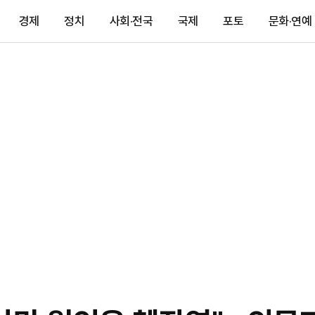
경제
정치
사회·전국
국제
포토
문화·연예