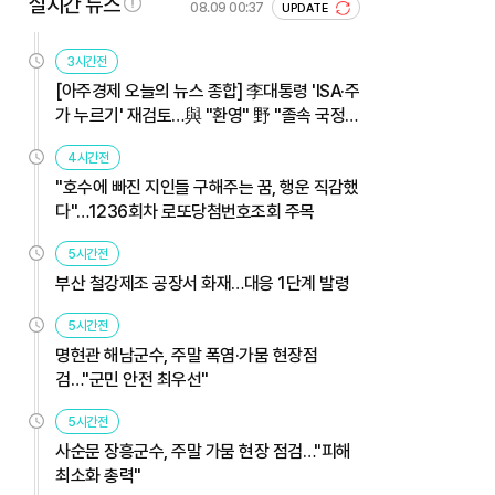
실시간 뉴스
08.09 00:37
UPDATE
3시간전
[아주경제 오늘의 뉴스 종합] 李대통령 'ISA·주
가 누르기' 재검토…與 "환영" 野 "졸속 국정"
外
4시간전
"호수에 빠진 지인들 구해주는 꿈, 행운 직감했
다"…1236회차 로또당첨번호조회 주목
5시간전
부산 철강제조 공장서 화재…대응 1단계 발령
5시간전
명현관 해남군수, 주말 폭염·가뭄 현장점
검…"군민 안전 최우선"
5시간전
사순문 장흥군수, 주말 가뭄 현장 점검…"피해
최소화 총력"