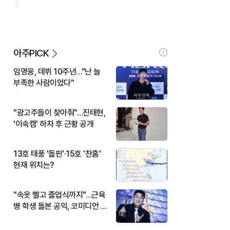
아주PICK
임영웅, 데뷔 10주년…"난 늘
부족한 사람이었다"
"광고주들이 찾아줘"…진태현,
'이숙캠' 하차 후 근황 공개
13호 태풍 '돌핀'·15호 '찬홈'
현재 위치는?
"속옷 빨고 졸업식까지"…근육
병 학생 돌본 공익, 코미디언 김
규원이었다