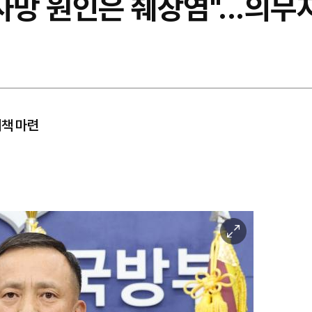
사망 원인은 췌장염"...의
대책 마련
이
미
지
확
대