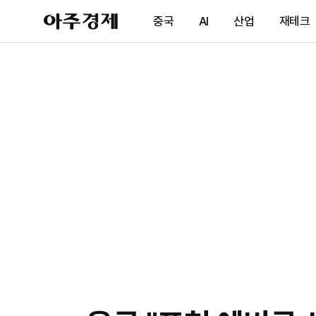
아
중국
AI
산업
재테크
주
경
제