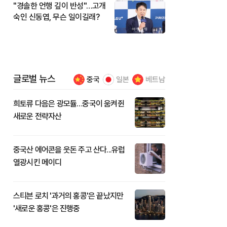
"경솔한 언행 깊이 반성"…고개
숙인 신동엽, 무슨 일이길래?
글로벌 뉴스
중국
일본
베트남
희토류 다음은 광모듈…중국이 움켜쥔
새로운 전략자산
중국산 에어콘을 웃돈 주고 산다...유럽
열광시킨 메이디
스티븐 로치 '과거의 홍콩'은 끝났지만
'새로운 홍콩'은 진행중