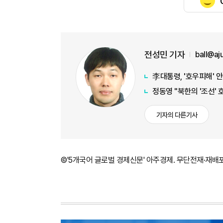
전성민 기자
ball@a
李대통령, '호우피해' 
정동영 "북한의 '조선' 
기자의 다른기사
©'5개국어 글로벌 경제신문' 아주경제. 무단전재·재배