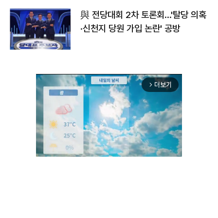
與 전당대회 2차 토론회…'탈당 의혹
·신천지 당원 가입 논란' 공방
더보기
arrow_forward_ios
Unmute