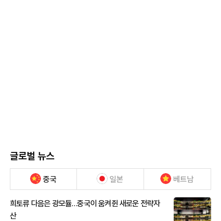
글로벌 뉴스
중국
일본
베트남
희토류 다음은 광모듈…중국이 움켜쥔 새로운 전략자
산