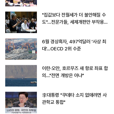
야"
"집값보다 전월세가 더 불안해질 수
도"…전문가들, 세제개편안 부작용
우려
6월 경상흑자, 497억달러 '사상 최
대'…OECD 2위 수준
이란·오만, 호르무즈 새 항로 좌표 합
의…"전면 개방은 아냐"
李대통령 "쿠데타 소지 없애려면 사
관학교 통합"