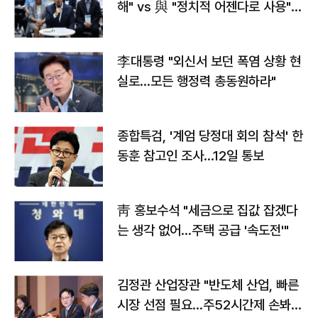
해" vs 與 "정치적 어젠다로 사용"
맞불
李대통령 "외신서 보던 폭염 상황 현
실로…모든 행정력 총동원하라"
종합특검, '계엄 당정대 회의 참석' 한
동훈 참고인 조사...12일 통보
靑 홍보수석 "세금으로 집값 잡겠다
는 생각 없어…주택 공급 '속도전'"
김정관 산업장관 "반도체 산업, 빠른
시장 선점 필요…주52시간제 손봐