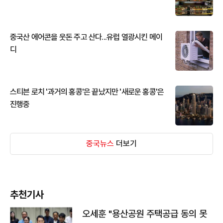
중국산 에어콘을 웃돈 주고 산다...유럽 열광시킨 메이
디
스티븐 로치 '과거의 홍콩'은 끝났지만 '새로운 홍콩'은
진행중
중국뉴스
더보기
추천기사
오세훈 "용산공원 주택공급 동의 못