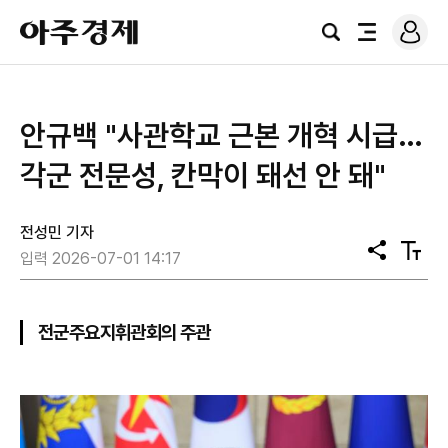
로
아
그
검
전
주
인
색
체
경
메
제
뉴
안규백 "사관학교 근본 개혁 시급…
각군 전문성, 칸막이 돼선 안 돼"
전성민 기자
공
텍
입력 2026-07-01 14:17
유
스
트
크
기
전군주요지휘관회의 주관