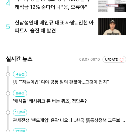
4
래적금 12% 준다더니 "응, 오류야"
신남성연대 배인규 대표 사망…인천 아
5
파트서 숨진 채 발견
실시간 뉴스
08.07 06:10
UPDATE
4분전
與 "'하늘이법' 여야 공동 발의 괜찮아…그것이 협치"
9분전
'캐시딜' 캐시워크 돈 버는 퀴즈, 정답은?
14분전
관세전쟁 '엔드게임' 윤곽 나오나…한국 新통상정책 교두보 활
용해야
17분전