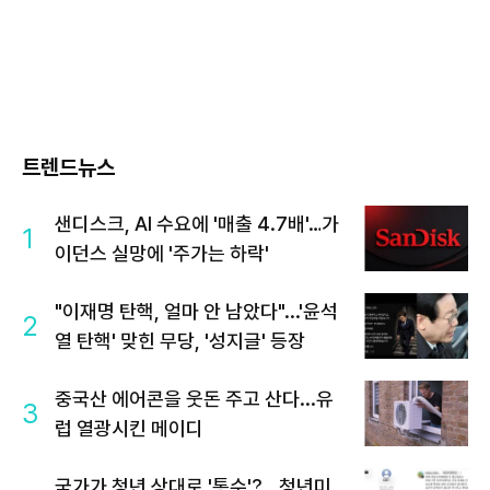
트렌드뉴스
샌디스크, AI 수요에 '매출 4.7배'…가
1
이던스 실망에 '주가는 하락'
"이재명 탄핵, 얼마 안 남았다"...'윤석
2
열 탄핵' 맞힌 무당, '성지글' 등장
중국산 에어콘을 웃돈 주고 산다...유
3
럽 열광시킨 메이디
국가가 청년 상대로 '통수'?...청년미