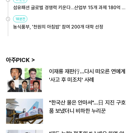
섬유패션 글로벌 경쟁력 키운다…산업부 15개 과제 180억 지
원
18분전
농식품부, '천원의 아침밥' 참여 200개 대학 선정
아주PICK >
이재룡 재판行…다시 떠오른 연예계
'사고 후 미조치' 사례
"한국산 물은 안마셔"…日 지진 구호
품 보냈더니 비하한 누리꾼