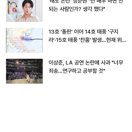
'태도 논란' 정준원 "난 배우 하면 안
되는 사람인가? 생각 했다"
13호 '돌핀' 이어 14호 태풍 '구지
라'·15호 태풍 '찬홈' 발생…현재 위
치와 이동경로는?
이상준, LA 공연 논란에 사과 "너무
죄송…연구하고 공부할 것"