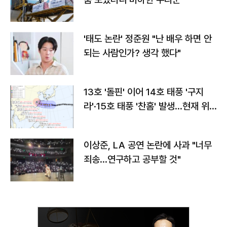
'태도 논란' 정준원 "난 배우 하면 안
되는 사람인가? 생각 했다"
13호 '돌핀' 이어 14호 태풍 '구지
라'·15호 태풍 '찬홈' 발생…현재 위
치와 이동경로는?
이상준, LA 공연 논란에 사과 "너무
죄송…연구하고 공부할 것"