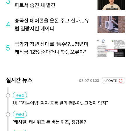
3
파트서 숨진 채 발견
중국산 에어콘을 웃돈 주고 산다...유
4
럽 열광시킨 메이디
국가가 청년 상대로 '통수'?...청년미
5
래적금 12% 준다더니 "응, 오류야"
실시간 뉴스
08.07 01:03
UPDATE
4분전
與 "'하늘이법' 여야 공동 발의 괜찮아…그것이 협치"
9분전
'캐시딜' 캐시워크 돈 버는 퀴즈, 정답은?