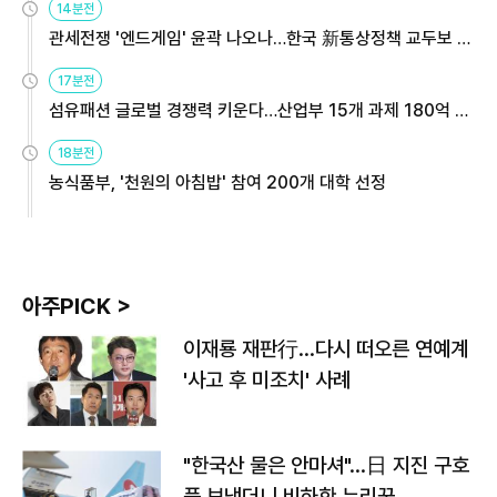
14분전
관세전쟁 '엔드게임' 윤곽 나오나…한국 新통상정책 교두보 활
용해야
17분전
섬유패션 글로벌 경쟁력 키운다…산업부 15개 과제 180억 지
원
18분전
농식품부, '천원의 아침밥' 참여 200개 대학 선정
아주PICK >
이재룡 재판行…다시 떠오른 연예계
'사고 후 미조치' 사례
"한국산 물은 안마셔"…日 지진 구호
품 보냈더니 비하한 누리꾼