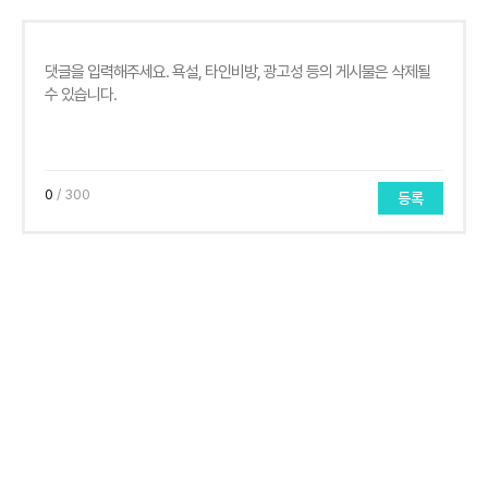
0
/ 300
등록