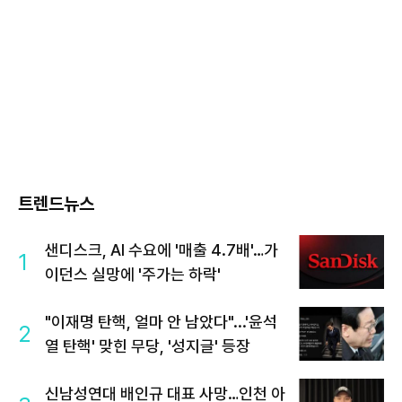
트렌드뉴스
샌디스크, AI 수요에 '매출 4.7배'…가
1
이던스 실망에 '주가는 하락'
"이재명 탄핵, 얼마 안 남았다"...'윤석
2
열 탄핵' 맞힌 무당, '성지글' 등장
신남성연대 배인규 대표 사망…인천 아