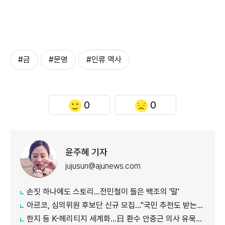
#금
#문명
#인류 역사
0
0
윤주혜 기자
jujusun@ajunews.com
손짓 하나에도 스토리…전민철이 들은 백조의 '말'
아르코, 심의위원 후보단 신규 모집…"국민 추천도 받는다"
한지 등 K-헤리티지 세계화…日 환수 안중근 의사 유묵도 공개