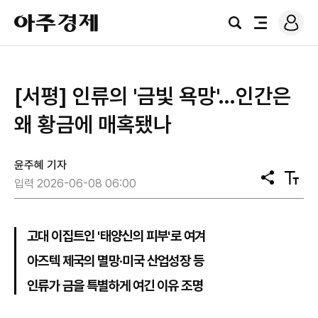
로
아
그
검
전
주
인
색
체
경
메
제
뉴
[서평] 인류의 '금빛 욕망'…인간은
왜 황금에 매혹됐나
윤주혜 기자
공
텍
입력 2026-06-08 06:00
유
스
트
크
기
고대 이집트인 '태양신의 피부'로 여겨
아즈텍 제국의 멸망·미국 산업성장 등
인류가 금을 특별하게 여긴 이유 조명