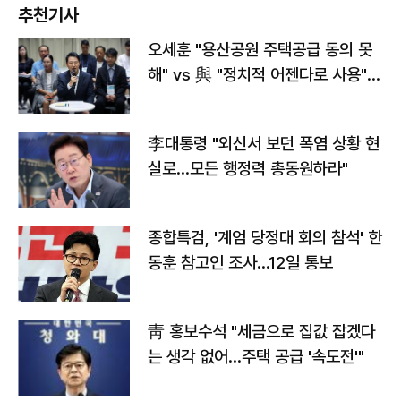
추천기사
오세훈 "용산공원 주택공급 동의 못
해" vs 與 "정치적 어젠다로 사용"
맞불
李대통령 "외신서 보던 폭염 상황 현
실로…모든 행정력 총동원하라"
종합특검, '계엄 당정대 회의 참석' 한
동훈 참고인 조사...12일 통보
靑 홍보수석 "세금으로 집값 잡겠다
는 생각 없어…주택 공급 '속도전'"