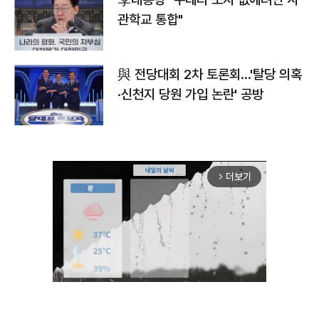
관학교 통합"
與 전당대회 2차 토론회…'탈당 의혹
·신천지 당원 가입 논란' 공방
더보기
arrow_forward_ios