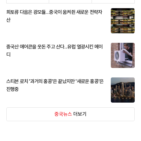
희토류 다음은 광모듈…중국이 움켜쥔 새로운 전략자
산
중국산 에어콘을 웃돈 주고 산다...유럽 열광시킨 메이
디
스티븐 로치 '과거의 홍콩'은 끝났지만 '새로운 홍콩'은
진행중
중국뉴스
더보기