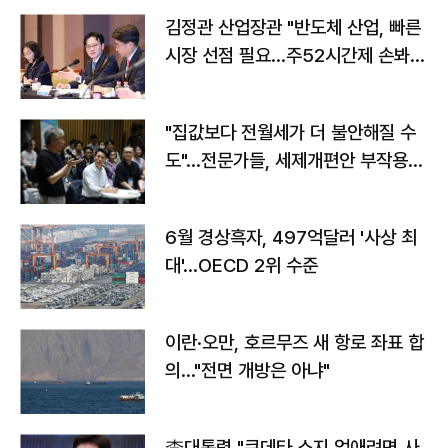
김정관 산업장관 "반도체 산업, 빠른
시장 선점 필요…주52시간제 손봐
야"
"집값보다 전월세가 더 불안해질 수
도"…전문가들, 세제개편안 부작용
우려
6월 경상흑자, 497억달러 '사상 최
대'…OECD 2위 수준
이란·오만, 호르무즈 새 항로 좌표 합
의…"전면 개방은 아냐"
李대통령 "쿠데타 소지 없애려면 사