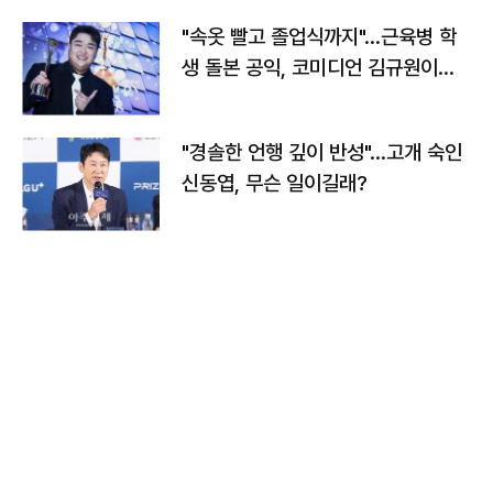
"속옷 빨고 졸업식까지"…근육병 학
생 돌본 공익, 코미디언 김규원이었
다
"경솔한 언행 깊이 반성"…고개 숙인
신동엽, 무슨 일이길래?