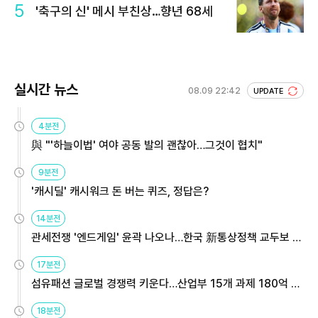
5
'축구의 신' 메시 부친상…향년 68세
실시간 뉴스
08.09 22:42
UPDATE
4분전
與 "'하늘이법' 여야 공동 발의 괜찮아…그것이 협치"
9분전
'캐시딜' 캐시워크 돈 버는 퀴즈, 정답은?
14분전
관세전쟁 '엔드게임' 윤곽 나오나…한국 新통상정책 교두보 활
용해야
17분전
섬유패션 글로벌 경쟁력 키운다…산업부 15개 과제 180억 지
원
18분전