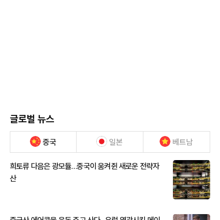
글로벌 뉴스
중국
일본
베트남
희토류 다음은 광모듈…중국이 움켜쥔 새로운 전략자
산