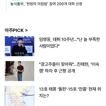
농식품부, '천원의 아침밥' 참여 200개 대학 선정
아주PICK >
임영웅, 데뷔 10주년…"난 늘 부족한
사람이었다"
"광고주들이 찾아줘"…진태현, '이숙
캠' 하차 후 근황 공개
13호 태풍 '돌핀'·15호 '찬홈' 현재 위
치는?