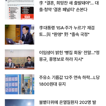
李 "결혼, 희망찬 새 출발돼야"… 대
출·청약 '결혼 페널티' 손본다
李대통령 'ISA·주가 누르기' 재검
토…與 "환영" 野 "졸속 국정"
이임생이 밝힌 '빵집 회동' 전말…"정
몽규, 홍명보로 하라 지시"
주유소 기름값 12주 연속 하락…L당
1800원대 유지
불볕더위에 온열질환자 202명 발