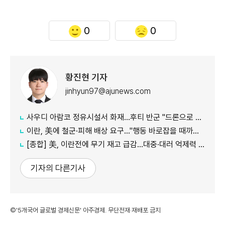
0
0
황진현 기자
jinhyun97@ajunews.com
사우디 아람코 정유시설서 화재…후티 반군 "드론으로 정밀 타격"
이란, 美에 철군·피해 배상 요구…"행동 바로잡을 때까지 호르무즈 폐쇄"
[종합] 美, 이란전에 무기 재고 급감…대중·대러 억제력 약화 우려
기자의 다른기사
©'5개국어 글로벌 경제신문' 아주경제. 무단전재·재배포 금지