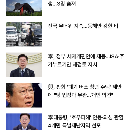
생…3명 숨져
전국 무더위 지속…동해안 강한 비
李, 정부 세제개편안에 제동…ISA·주
가누르기안 재검토 지시
與, 황희 '폐기 버스 청년 주택' 제안
에 "당 입장과 무관…개인 의견"
李대통령, '호우피해' 안동·의성 관할
4개면 특별재난지역 선포