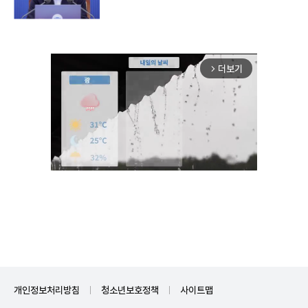
더보기
arrow_forward_ios
Unmute
개인정보처리방침
청소년보호정책
사이트맵