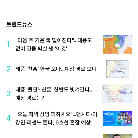
트렌드뉴스
"다음 주 기온 뚝 떨어진다"…태풍도
1
없이 열돔 박살 낸 '이것'
2
태풍 '찬홈' 한국 오나…예상 경로 보니
태풍 '돌핀'·'찬홈' 한반도 빗겨간다…
3
예상 경로는?
"오늘 저녁 상암 피하세요"…맨시티·이
4
강인·리센느 뜬다, 6호선 혼잡 예상