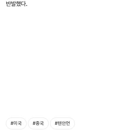
반발했다.
#미국
#중국
#텐안먼