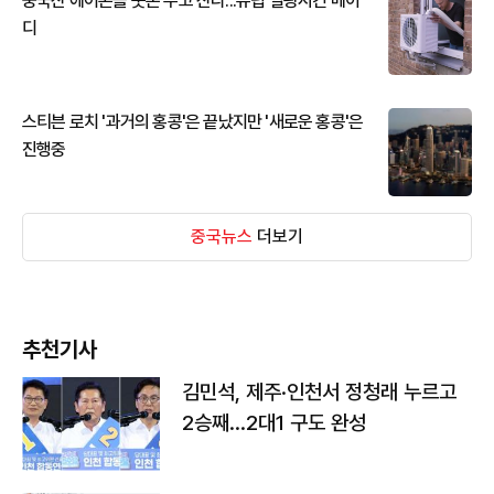
중국산 에어콘을 웃돈 주고 산다...유럽 열광시킨 메이
디
스티븐 로치 '과거의 홍콩'은 끝났지만 '새로운 홍콩'은
진행중
중국뉴스
더보기
추천기사
김민석, 제주·인천서 정청래 누르고
2승째…2대1 구도 완성