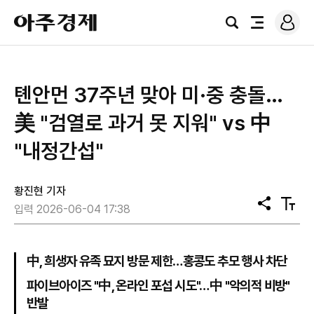
로
아
그
검
전
주
인
색
체
경
메
제
뉴
톈안먼 37주년 맞아 미·중 충돌…
美 "검열로 과거 못 지워" vs 中
"내정간섭"
황진현 기자
공
텍
입력 2026-06-04 17:38
유
스
트
크
기
中, 희생자 유족 묘지 방문 제한…홍콩도 추모 행사 차단
파이브아이즈 "中, 온라인 포섭 시도"…中 "악의적 비방"
반발