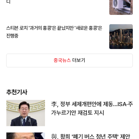
디
스티븐 로치 '과거의 홍콩'은 끝났지만 '새로운 홍콩'은
진행중
중국뉴스
더보기
추천기사
李, 정부 세제개편안에 제동…ISA·주
가누르기안 재검토 지시
與, 황희 '폐기 버스 청년 주택' 제안