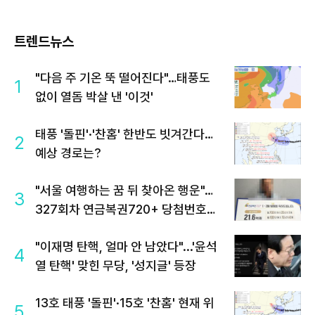
트렌드뉴스
"다음 주 기온 뚝 떨어진다"…태풍도
1
없이 열돔 박살 낸 '이것'
태풍 '돌핀'·'찬홈' 한반도 빗겨간다…
2
예상 경로는?
"서울 여행하는 꿈 뒤 찾아온 행운"…
3
327회차 연금복권720+ 당첨번호조
회 주목
"이재명 탄핵, 얼마 안 남았다"...'윤석
4
열 탄핵' 맞힌 무당, '성지글' 등장
13호 태풍 '돌핀'·15호 '찬홈' 현재 위
5