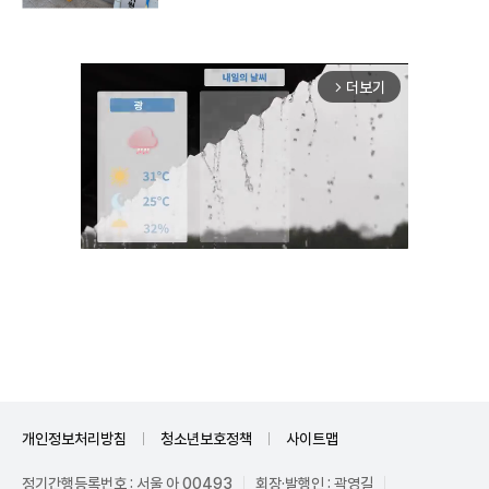
더보기
arrow_forward_ios
Mute
개인정보처리방침
청소년보호정책
사이트맵
정기간행등록번호 : 서울 아 00493
회장·발행인 : 곽영길