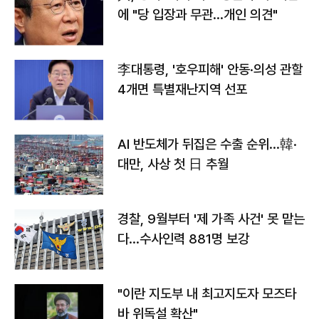
에 "당 입장과 무관…개인 의견"
李대통령, '호우피해' 안동·의성 관할
4개면 특별재난지역 선포
AI 반도체가 뒤집은 수출 순위…韓·
대만, 사상 첫 日 추월
경찰, 9월부터 '제 가족 사건' 못 맡는
다…수사인력 881명 보강
"이란 지도부 내 최고지도자 모즈타
바 위독설 확산"