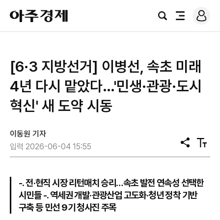
로
아
그
검
전
주
인
색
체
경
메
제
뉴
[6·3 지방선거] 이병선, 속초 미래
4년 다시 맡았다…'민생·관광·도시
혁신' 새 도약 시동
이동원 기자
공
텍
입력 2026-06-04 15:55
유
스
트
크
기
-. 전·현직 시장 리턴매치 승리…속초 발전 연속성 선택한
시민들 -. 역세권 개발·관광산업 고도화·청년 정착 기반
구축 등 민선 9기 청사진 주목