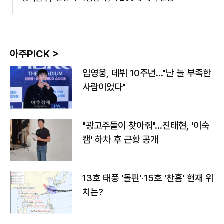
아주PICK >
임영웅, 데뷔 10주년…"난 늘 부족한
사람이었다"
"광고주들이 찾아줘"…진태현, '이숙
캠' 하차 후 근황 공개
13호 태풍 '돌핀'·15호 '찬홈' 현재 위
치는?