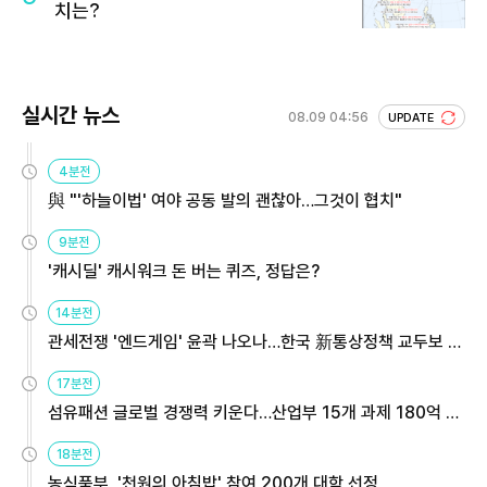
치는?
실시간 뉴스
08.09 04:56
UPDATE
4분전
與 "'하늘이법' 여야 공동 발의 괜찮아…그것이 협치"
9분전
'캐시딜' 캐시워크 돈 버는 퀴즈, 정답은?
14분전
관세전쟁 '엔드게임' 윤곽 나오나…한국 新통상정책 교두보 활
용해야
17분전
섬유패션 글로벌 경쟁력 키운다…산업부 15개 과제 180억 지
원
18분전
농식품부, '천원의 아침밥' 참여 200개 대학 선정