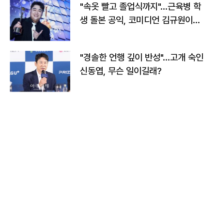
"속옷 빨고 졸업식까지"…근육병 학
생 돌본 공익, 코미디언 김규원이었
다
"경솔한 언행 깊이 반성"…고개 숙인
신동엽, 무슨 일이길래?