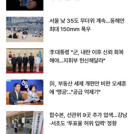
서울 낮 35도 무더위 계속…동해안
최대 150㎜ 폭우
李대통령 "군, 내란 이후 신뢰 회복
해야…지휘부 헌신해달라"
與, 부동산 세제 개편안 비판 오세훈
에 '맹공'…"공급 억제기"
합수본, 선관위 9곳 추가 압색…강남
·서초도 '투표율 허위 입력' 정황