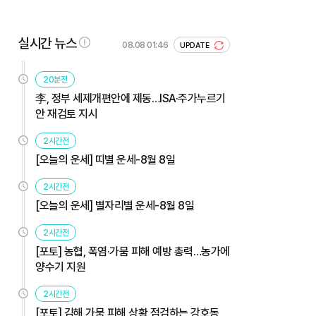
실시간 뉴스
08.08 01:46
UPDATE
20분전
李, 정부 세제개편안에 제동…ISA·주가누르기
안 재검토 지시
2시간전
[오늘의 운세] 띠별 운세-8월 8일
2시간전
[오늘의 운세] 별자리별 운세-8월 8일
2시간전
[포토] 농협, 폭염·가뭄 피해 예방 총력…농가에
양수기 지원
2시간전
[포토] 김해 가뭄 피해 상황 점검하는 강호동