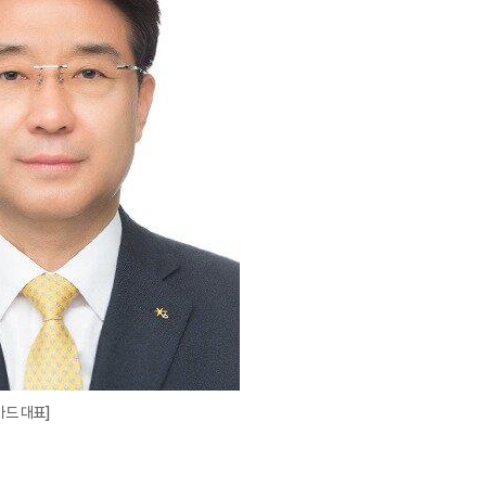
확
대
카드 대표]