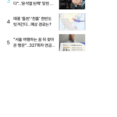
3
다"...'윤석열 탄핵' 맞힌 무
당, '성지글' 등장
태풍 '돌핀'·'찬홈' 한반도
4
빗겨간다…예상 경로는?
"서울 여행하는 꿈 뒤 찾아
5
온 행운"…327회차 연금
복권720+ 당첨번호조회
주목