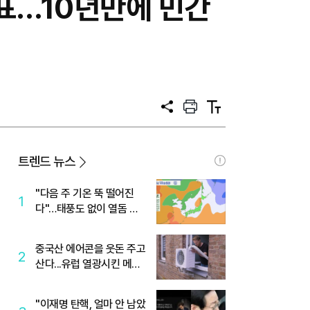
표…10년만에 민간
공
프
텍
유
린
스
트
트
크
기
트렌드 뉴스
"다음 주 기온 뚝 떨어진
1
다"…태풍도 없이 열돔 박
살 낸 '이것'
중국산 에어콘을 웃돈 주고
2
산다...유럽 열광시킨 메이
디
"이재명 탄핵, 얼마 안 남았