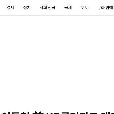
경제
정치
사회·전국
국제
포토
문화·연예