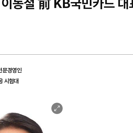
 이동철 前 KB국민카드 대
 전문경영인
응 시험대
이
미
지