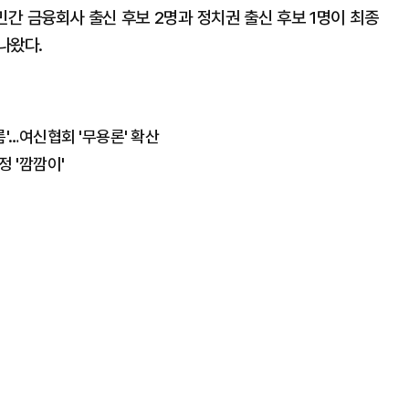
민간 금융회사 출신 후보 2명과 정치권 출신 후보 1명이 최종
나왔다.
'…여신협회 '무용론' 확산
 '깜깜이'