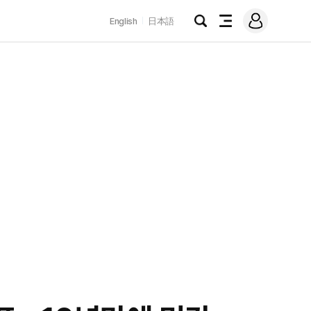
로
English
日本語
그
검
전
인
색
체
메
뉴