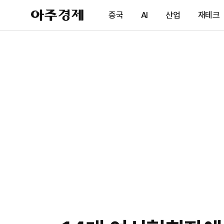
아
중국
AI
산업
재테크
주
경
제