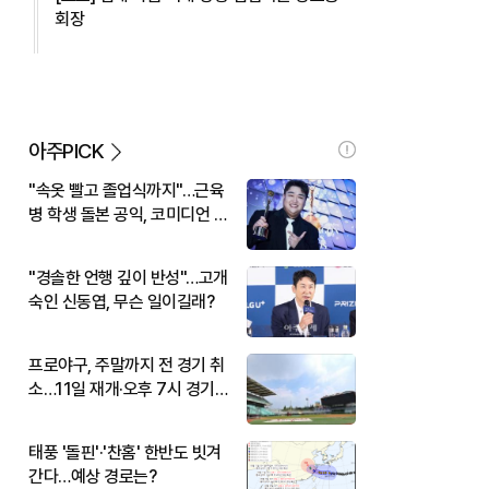
회장
아주PICK
"속옷 빨고 졸업식까지"…근육
병 학생 돌본 공익, 코미디언 김
규원이었다
"경솔한 언행 깊이 반성"…고개
숙인 신동엽, 무슨 일이길래?
프로야구, 주말까지 전 경기 취
소…11일 재개·오후 7시 경기
시작
태풍 '돌핀'·'찬홈' 한반도 빗겨
간다…예상 경로는?