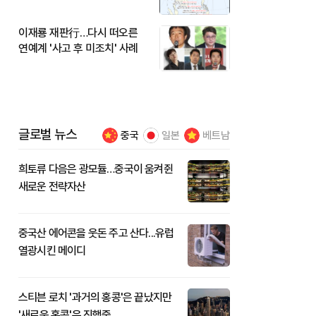
이재룡 재판行…다시 떠오른
연예계 '사고 후 미조치' 사례
글로벌 뉴스
중국
일본
베트남
희토류 다음은 광모듈…중국이 움켜쥔
새로운 전략자산
중국산 에어콘을 웃돈 주고 산다...유럽
열광시킨 메이디
스티븐 로치 '과거의 홍콩'은 끝났지만
'새로운 홍콩'은 진행중