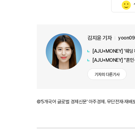
김지윤 기자
yoon09
[AJU+MONEY] '
[AJU+MONEY] "혼
기자의 다른기사
©'5개국어 글로벌 경제신문' 아주경제. 무단전재·재배