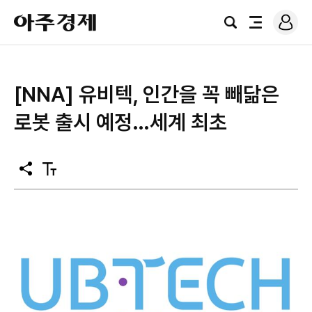
로
아
그
검
전
주
인
색
체
경
메
제
뉴
[NNA] 유비텍, 인간을 꼭 빼닮은
로봇 출시 예정…세계 최초
공
텍
유
스
트
크
기