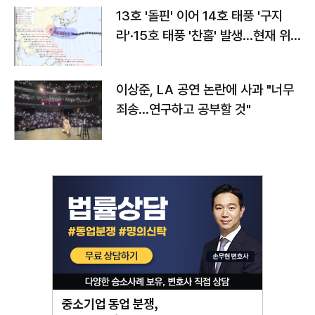
13호 '돌핀' 이어 14호 태풍 '구지
라'·15호 태풍 '찬홈' 발생…현재 위
치와 이동경로는?
이상준, LA 공연 논란에 사과 "너무
죄송…연구하고 공부할 것"