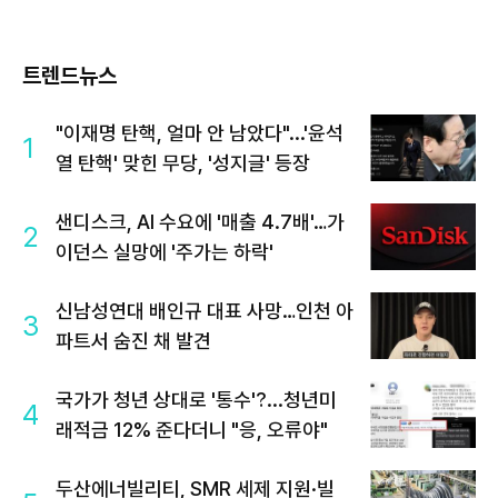
트렌드뉴스
"이재명 탄핵, 얼마 안 남았다"...'윤석
1
열 탄핵' 맞힌 무당, '성지글' 등장
샌디스크, AI 수요에 '매출 4.7배'…가
2
이던스 실망에 '주가는 하락'
신남성연대 배인규 대표 사망…인천 아
3
파트서 숨진 채 발견
국가가 청년 상대로 '통수'?...청년미
4
래적금 12% 준다더니 "응, 오류야"
두산에너빌리티, SMR 세제 지원·빌