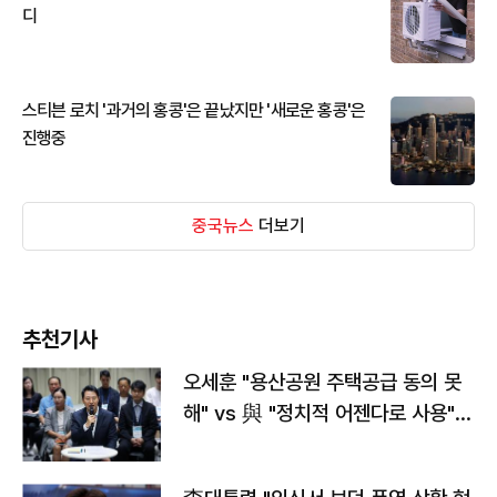
디
스티븐 로치 '과거의 홍콩'은 끝났지만 '새로운 홍콩'은
진행중
중국뉴스
더보기
추천기사
오세훈 "용산공원 주택공급 동의 못
해" vs 與 "정치적 어젠다로 사용"
맞불