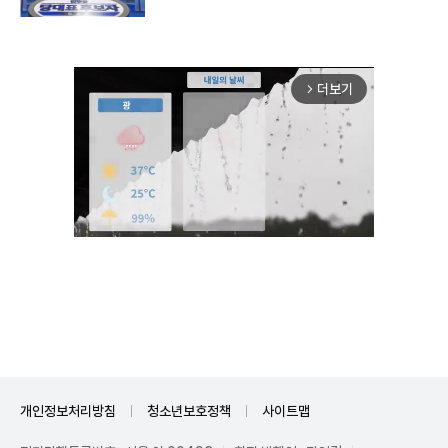
더보기
arrow_forward_ios
Unmute
개인정보처리방침
청소년보호정책
사이트맵