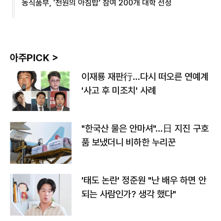
농식품부, '천원의 아침밥' 참여 200개 대학 선정
아주PICK >
이재룡 재판行…다시 떠오른 연예계
'사고 후 미조치' 사례
"한국산 물은 안마셔"…日 지진 구호
품 보냈더니 비하한 누리꾼
'태도 논란' 정준원 "난 배우 하면 안
되는 사람인가? 생각 했다"