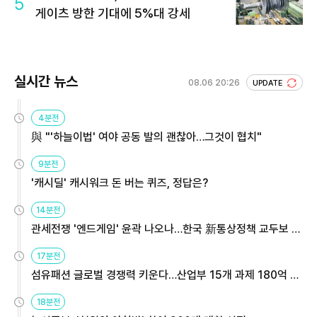
5
게이츠 방한 기대에 5%대 강세
실시간 뉴스
08.06 20:26
UPDATE
4분전
與 "'하늘이법' 여야 공동 발의 괜찮아…그것이 협치"
9분전
'캐시딜' 캐시워크 돈 버는 퀴즈, 정답은?
14분전
관세전쟁 '엔드게임' 윤곽 나오나…한국 新통상정책 교두보 활
용해야
17분전
섬유패션 글로벌 경쟁력 키운다…산업부 15개 과제 180억 지
원
18분전