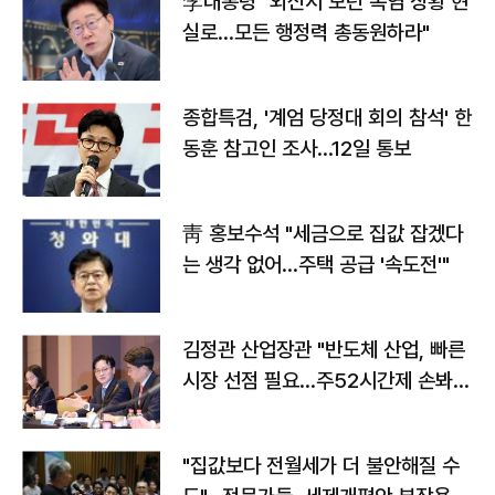
李대통령 "외신서 보던 폭염 상황 현
실로…모든 행정력 총동원하라"
종합특검, '계엄 당정대 회의 참석' 한
동훈 참고인 조사...12일 통보
靑 홍보수석 "세금으로 집값 잡겠다
는 생각 없어…주택 공급 '속도전'"
김정관 산업장관 "반도체 산업, 빠른
시장 선점 필요…주52시간제 손봐
야"
"집값보다 전월세가 더 불안해질 수