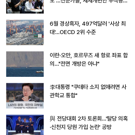
도"…전문가들, 세제개편안 부작용
우려
6월 경상흑자, 497억달러 '사상 최
대'…OECD 2위 수준
이란·오만, 호르무즈 새 항로 좌표 합
의…"전면 개방은 아냐"
李대통령 "쿠데타 소지 없애려면 사
관학교 통합"
與 전당대회 2차 토론회…'탈당 의혹
·신천지 당원 가입 논란' 공방