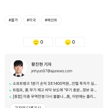
#물가
#미국
#베선트
0
0
황진현 기자
jinhyun97@ajunews.com
소프트뱅크 1분기 순익 3조1400억원…인텔 투자가 실적 견인
트럼프, 美 무기 재고 바닥 보도에 "무기 충분…정보 유출자에 장기형"
[종합] 미중 무역전쟁 다시 불붙나…美, 이번에는 폴리실리콘 관세 15% 추진
기자의 다른기사