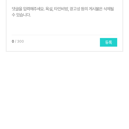
0
/ 300
등록