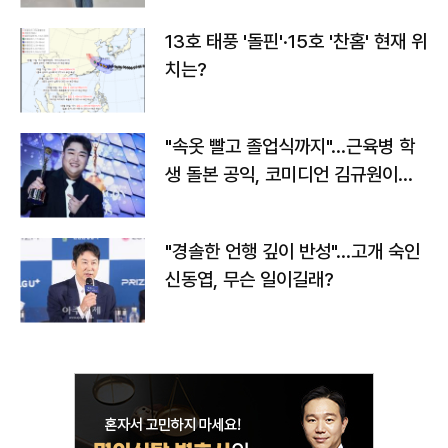
13호 태풍 '돌핀'·15호 '찬홈' 현재 위
치는?
"속옷 빨고 졸업식까지"…근육병 학
생 돌본 공익, 코미디언 김규원이었
다
"경솔한 언행 깊이 반성"…고개 숙인
신동엽, 무슨 일이길래?