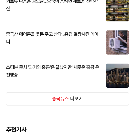
희토류 다음은 광모듈…중국이 움켜쥔 새로운 전략자
산
중국산 에어콘을 웃돈 주고 산다...유럽 열광시킨 메이
디
스티븐 로치 '과거의 홍콩'은 끝났지만 '새로운 홍콩'은
진행중
중국뉴스
더보기
추천기사