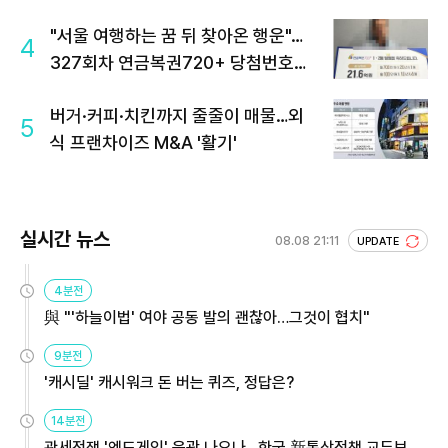
"서울 여행하는 꿈 뒤 찾아온 행운"…
4
327회차 연금복권720+ 당첨번호조
회 주목
버거·커피·치킨까지 줄줄이 매물…외
5
식 프랜차이즈 M&A '활기'
실시간 뉴스
08.08 21:11
UPDATE
4분전
與 "'하늘이법' 여야 공동 발의 괜찮아…그것이 협치"
9분전
'캐시딜' 캐시워크 돈 버는 퀴즈, 정답은?
14분전
관세전쟁 '엔드게임' 윤곽 나오나…한국 新통상정책 교두보 활