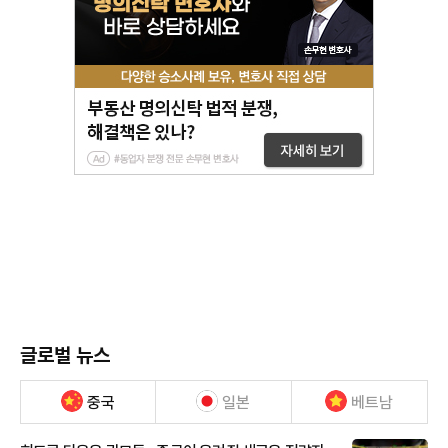
글로벌 뉴스
중국
일본
베트남