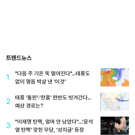
트렌드뉴스
"다음 주 기온 뚝 떨어진다"…태풍도
1
없이 열돔 박살 낸 '이것'
태풍 '돌핀'·'찬홈' 한반도 빗겨간다…
2
예상 경로는?
"이재명 탄핵, 얼마 안 남았다"...'윤석
3
열 탄핵' 맞힌 무당, '성지글' 등장