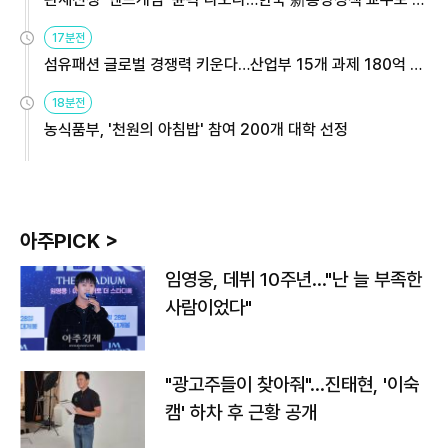
용해야
17분전
섬유패션 글로벌 경쟁력 키운다…산업부 15개 과제 180억 지
원
18분전
농식품부, '천원의 아침밥' 참여 200개 대학 선정
아주PICK >
임영웅, 데뷔 10주년…"난 늘 부족한
사람이었다"
"광고주들이 찾아줘"…진태현, '이숙
캠' 하차 후 근황 공개