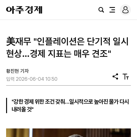
로
아
그
검
전
주
인
색
체
경
메
제
뉴
美재무 "인플레이션은 단기적 일시
현상…경제 지표는 매우 견조"
황진현 기자
공
텍
입력 2026-06-04 10:50
유
스
트
크
기
"강한 경제 위한 조건 갖춰…일시적으로 높아진 물가 다시
내려올 것"