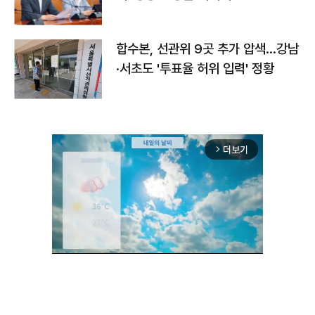
합수본, 선관위 9곳 추가 압색…강남
·서초도 '투표율 허위 입력' 정황
더보기
arrow_forward_ios
Unmute