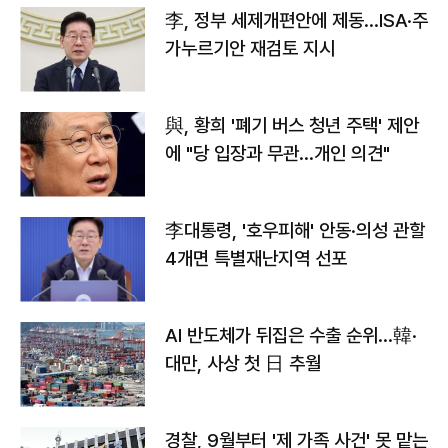
李, 정부 세제개편안에 제동…ISA·주
가누르기안 재검토 지시
與, 황희 '폐기 버스 청년 주택' 제안
에 "당 입장과 무관…개인 의견"
李대통령, '호우피해' 안동·의성 관할
4개면 특별재난지역 선포
AI 반도체가 뒤집은 수출 순위…韓·
대만, 사상 첫 日 추월
경찰, 9월부터 '제 가족 사건' 못 맡는