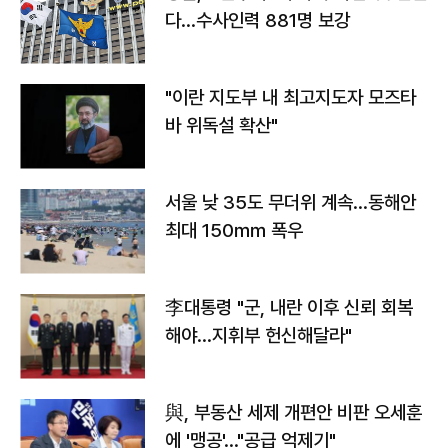
다…수사인력 881명 보강
"이란 지도부 내 최고지도자 모즈타
바 위독설 확산"
서울 낮 35도 무더위 계속…동해안
최대 150㎜ 폭우
李대통령 "군, 내란 이후 신뢰 회복
해야…지휘부 헌신해달라"
與, 부동산 세제 개편안 비판 오세훈
에 '맹공'…"공급 억제기"