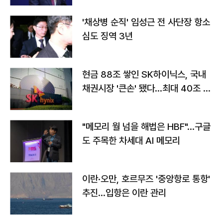
'채상병 순직' 임성근 전 사단장 항소
심도 징역 3년
현금 88조 쌓인 SK하이닉스, 국내
채권시장 '큰손' 됐다…최대 40조 투
자
"메모리 월 넘을 해법은 HBF"…구글
도 주목한 차세대 AI 메모리
이란·오만, 호르무즈 '중앙항로 통항'
추진…입항은 이란 관리