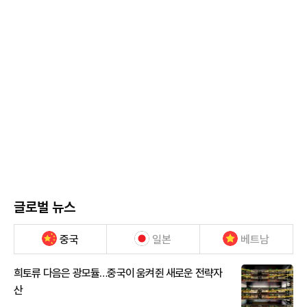
글로벌 뉴스
중국
일본
베트남
희토류 다음은 광모듈…중국이 움켜쥔 새로운 전략자
산