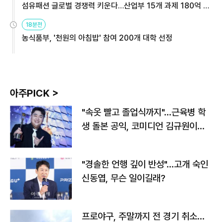
섬유패션 글로벌 경쟁력 키운다…산업부 15개 과제 180억 지
원
18분전
농식품부, '천원의 아침밥' 참여 200개 대학 선정
아주PICK >
"속옷 빨고 졸업식까지"…근육병 학
생 돌본 공익, 코미디언 김규원이었
다
"경솔한 언행 깊이 반성"…고개 숙인
신동엽, 무슨 일이길래?
프로야구, 주말까지 전 경기 취소…