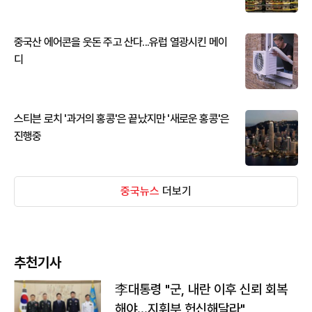
중국산 에어콘을 웃돈 주고 산다...유럽 열광시킨 메이
디
스티븐 로치 '과거의 홍콩'은 끝났지만 '새로운 홍콩'은
진행중
중국뉴스
더보기
추천기사
李대통령 "군, 내란 이후 신뢰 회복
해야…지휘부 헌신해달라"