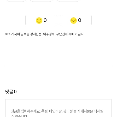
0
0
©'5개국어 글로벌 경제신문' 아주경제. 무단전재·재배포 금지
댓글
0