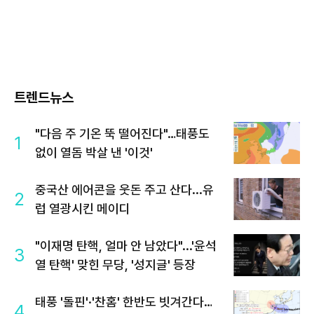
트렌드뉴스
"다음 주 기온 뚝 떨어진다"…태풍도
1
없이 열돔 박살 낸 '이것'
중국산 에어콘을 웃돈 주고 산다...유
2
럽 열광시킨 메이디
"이재명 탄핵, 얼마 안 남았다"...'윤석
3
열 탄핵' 맞힌 무당, '성지글' 등장
태풍 '돌핀'·'찬홈' 한반도 빗겨간다…
4