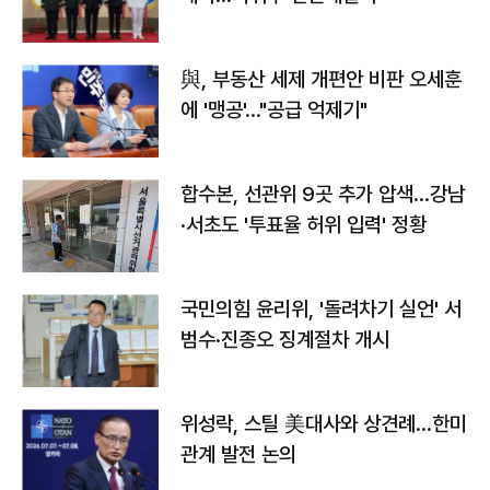
與, 부동산 세제 개편안 비판 오세훈
에 '맹공'…"공급 억제기"
합수본, 선관위 9곳 추가 압색…강남
·서초도 '투표율 허위 입력' 정황
국민의힘 윤리위, '돌려차기 실언' 서
범수·진종오 징계절차 개시
위성락, 스틸 美대사와 상견례…한미
관계 발전 논의