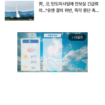
靑, 北 탄도미사일에 안보실 긴급회
의…"유엔 결의 위반, 즉각 중단 촉
구"
더보기
arrow_forward_ios
Unmute