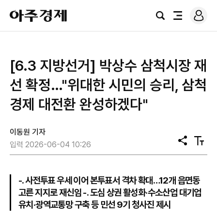
로
아
그
검
전
주
인
색
체
경
메
제
뉴
[6.3 지방선거] 박상수 삼척시장 재
선 확정…"위대한 시민의 승리, 삼척
경제 대전환 완성하겠다"
이동원 기자
공
텍
입력 2026-06-04 10:26
유
스
트
크
기
-. 사전투표 우세 이어 본투표서 격차 확대…12개 읍면동
고른 지지로 재신임 -. 도심 상권 활성화·수소산업 대기업
유치·광역교통망 구축 등 민선 9기 청사진 제시