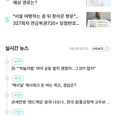
예상 경로는?
"서울 여행하는 꿈 뒤 찾아온 행운"…
5
327회차 연금복권720+ 당첨번호조
회 주목
실시간 뉴스
08.08 00:12
UPDATE
4분전
與 "'하늘이법' 여야 공동 발의 괜찮아…그것이 협치"
9분전
'캐시딜' 캐시워크 돈 버는 퀴즈, 정답은?
14분전
관세전쟁 '엔드게임' 윤곽 나오나…한국 新통상정책 교두보 활
용해야
17분전