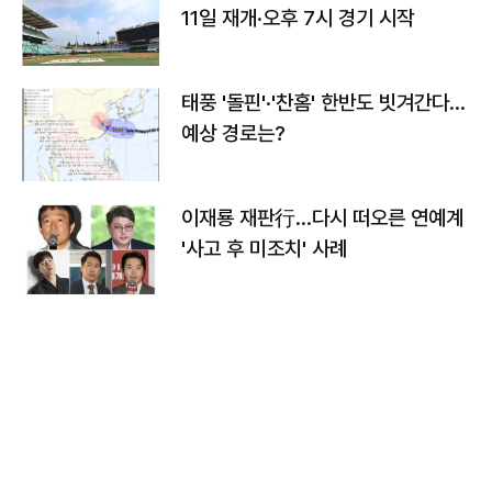
11일 재개·오후 7시 경기 시작
태풍 '돌핀'·'찬홈' 한반도 빗겨간다…
예상 경로는?
이재룡 재판行…다시 떠오른 연예계
'사고 후 미조치' 사례