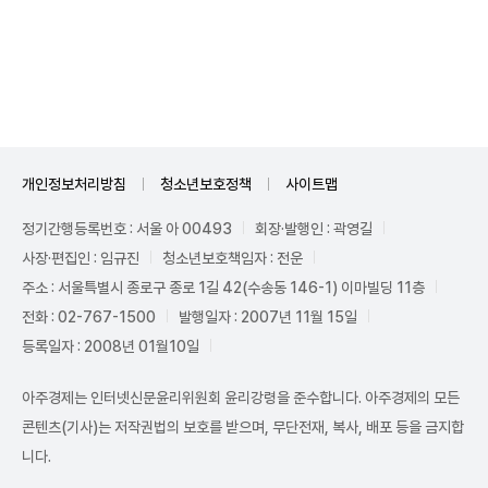
Unmute
개인정보처리방침
청소년보호정책
사이트맵
정기간행등록번호 : 서울 아 00493
회장·발행인 : 곽영길
사장·편집인 : 임규진
청소년보호책임자 : 전운
주소 : 서울특별시 종로구 종로 1길 42(수송동 146-1) 이마빌딩 11층
전화 : 02-767-1500
발행일자 : 2007년 11월 15일
등록일자 : 2008년 01월10일
아주경제는 인터넷신문윤리위원회 윤리강령을 준수합니다. 아주경제의 모든
콘텐츠(기사)는 저작권법의 보호를 받으며, 무단전재, 복사, 배포 등을 금지합
니다.