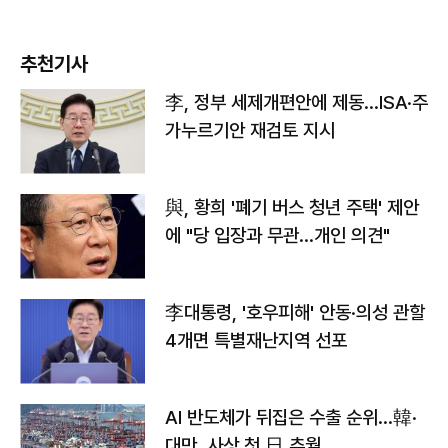
추천기사
李, 정부 세제개편안에 제동…ISA·주
가누르기안 재검토 지시
與, 황희 '폐기 버스 청년 주택' 제안
에 "당 입장과 무관…개인 의견"
李대통령, '호우피해' 안동·의성 관할
4개면 특별재난지역 선포
AI 반도체가 뒤집은 수출 순위…韓·
대만, 사상 첫 日 추월