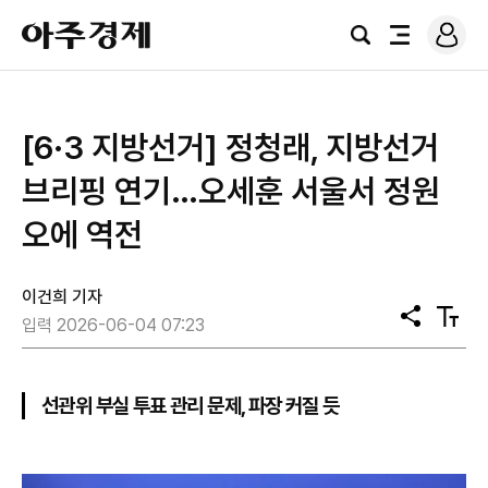
로
아
그
검
전
주
인
색
체
경
메
제
뉴
[6·3 지방선거] 정청래, 지방선거
브리핑 연기…오세훈 서울서 정원
오에 역전
이건희 기자
공
텍
입력 2026-06-04 07:23
유
스
트
크
기
선관위 부실 투표 관리 문제, 파장 커질 듯