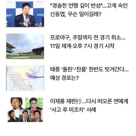
"경솔한 언행 깊이 반성"…고개 숙인
신동엽, 무슨 일이길래?
프로야구, 주말까지 전 경기 취소…
11일 재개·오후 7시 경기 시작
태풍 '돌핀'·'찬홈' 한반도 빗겨간다…
예상 경로는?
이재룡 재판行…다시 떠오른 연예계
'사고 후 미조치' 사례