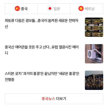
중국
일본
베트남
희토류 다음은 광모듈…중국이 움켜쥔 새로운 전략자
산
중국산 에어콘을 웃돈 주고 산다...유럽 열광시킨 메이
디
스티븐 로치 '과거의 홍콩'은 끝났지만 '새로운 홍콩'은
진행중
중국뉴스
더보기