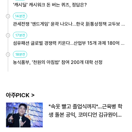
'캐시딜' 캐시워크 돈 버는 퀴즈, 정답은?
14분전
관세전쟁 '엔드게임' 윤곽 나오나…한국 新통상정책 교두보 활
용해야
17분전
섬유패션 글로벌 경쟁력 키운다…산업부 15개 과제 180억 지
원
18분전
농식품부, '천원의 아침밥' 참여 200개 대학 선정
아주PICK >
"속옷 빨고 졸업식까지"…근육병 학
생 돌본 공익, 코미디언 김규원이었
다