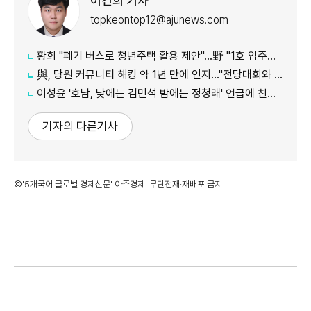
이건희 기자
topkeontop12@ajunews.com
황희 "폐기 버스로 청년주택 활용 제안"…野 "1호 입주하라"
與, 당원 커뮤니티 해킹 약 1년 만에 인지…"전당대회와 무관"
이성윤 '호남, 낮에는 김민석 밤에는 정청래' 언급에 친명계 반발…"한심한 수준"
기자의 다른기사
©'5개국어 글로벌 경제신문' 아주경제. 무단전재·재배포 금지