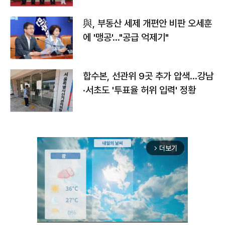
與, 부동산 세제 개편안 비판 오세훈
에 '맹공'…"공급 억제기"
합수본, 선관위 9곳 추가 압색…강남
·서초도 '투표율 허위 입력' 정황
더보기
arrow_forward_ios