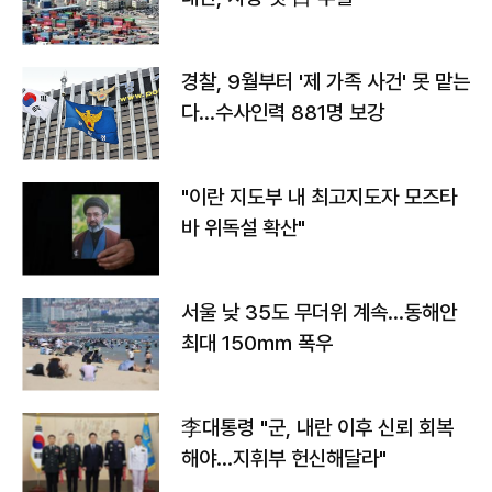
경찰, 9월부터 '제 가족 사건' 못 맡는
다…수사인력 881명 보강
"이란 지도부 내 최고지도자 모즈타
바 위독설 확산"
서울 낮 35도 무더위 계속…동해안
최대 150㎜ 폭우
李대통령 "군, 내란 이후 신뢰 회복
해야…지휘부 헌신해달라"