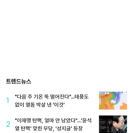
트렌드뉴스
"다음 주 기온 뚝 떨어진다"…태풍도
1
없이 열돔 박살 낸 '이것'
"이재명 탄핵, 얼마 안 남았다"...'윤석
2
열 탄핵' 맞힌 무당, '성지글' 등장