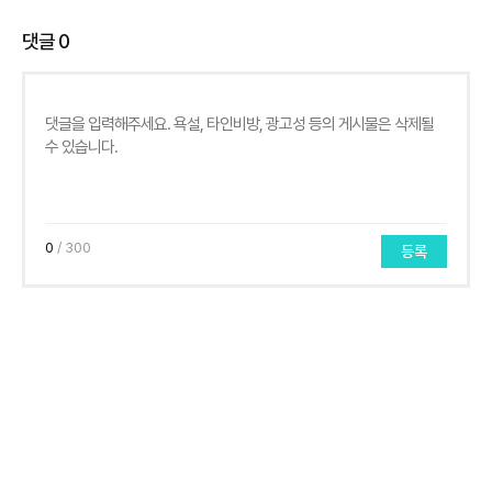
댓글
0
0
/ 300
등록