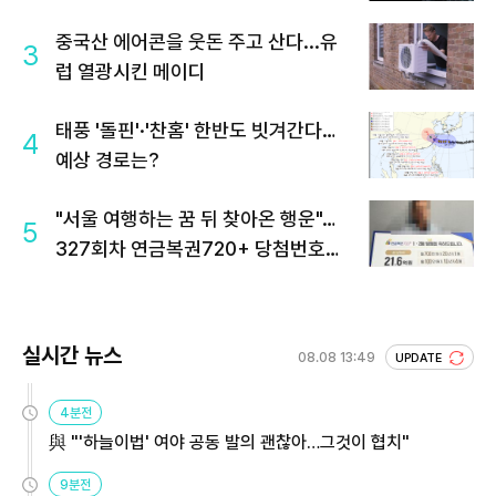
중국산 에어콘을 웃돈 주고 산다...유
3
럽 열광시킨 메이디
태풍 '돌핀'·'찬홈' 한반도 빗겨간다…
4
예상 경로는?
"서울 여행하는 꿈 뒤 찾아온 행운"…
5
327회차 연금복권720+ 당첨번호조
회 주목
실시간 뉴스
08.08 13:49
UPDATE
4분전
與 "'하늘이법' 여야 공동 발의 괜찮아…그것이 협치"
9분전