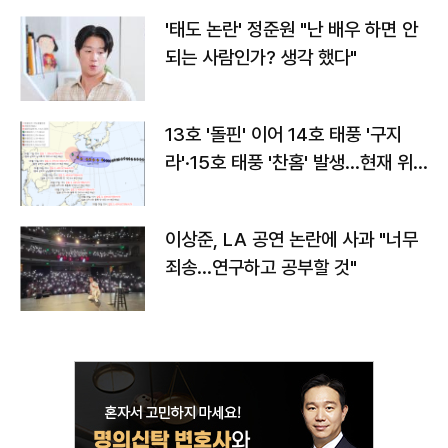
'태도 논란' 정준원 "난 배우 하면 안
되는 사람인가? 생각 했다"
13호 '돌핀' 이어 14호 태풍 '구지
라'·15호 태풍 '찬홈' 발생…현재 위
치와 이동경로는?
이상준, LA 공연 논란에 사과 "너무
죄송…연구하고 공부할 것"