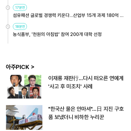
용해야
17분전
섬유패션 글로벌 경쟁력 키운다…산업부 15개 과제 180억 지
원
18분전
농식품부, '천원의 아침밥' 참여 200개 대학 선정
아주PICK >
이재룡 재판行…다시 떠오른 연예계
'사고 후 미조치' 사례
"한국산 물은 안마셔"…日 지진 구호
품 보냈더니 비하한 누리꾼