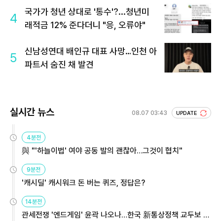
국가가 청년 상대로 '통수'?...청년미
4
래적금 12% 준다더니 "응, 오류야"
신남성연대 배인규 대표 사망…인천 아
5
파트서 숨진 채 발견
실시간 뉴스
08.07 03:43
UPDATE
4분전
與 "'하늘이법' 여야 공동 발의 괜찮아…그것이 협치"
9분전
'캐시딜' 캐시워크 돈 버는 퀴즈, 정답은?
14분전
관세전쟁 '엔드게임' 윤곽 나오나…한국 新통상정책 교두보 활