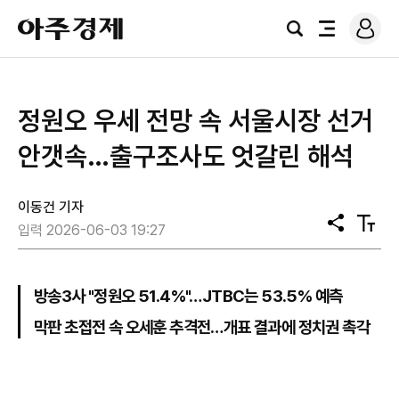
로
아
그
검
전
주
인
색
체
경
메
제
뉴
정원오 우세 전망 속 서울시장 선거
안갯속…출구조사도 엇갈린 해석
이동건 기자
공
텍
입력 2026-06-03 19:27
유
스
트
크
기
방송3사 "정원오 51.4%"…JTBC는 53.5% 예측
막판 초접전 속 오세훈 추격전…개표 결과에 정치권 촉각