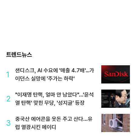
트렌드뉴스
샌디스크, AI 수요에 '매출 4.7배'…가
1
이던스 실망에 '주가는 하락'
"이재명 탄핵, 얼마 안 남았다"...'윤석
2
열 탄핵' 맞힌 무당, '성지글' 등장
중국산 에어콘을 웃돈 주고 산다...유
3
럽 열광시킨 메이디