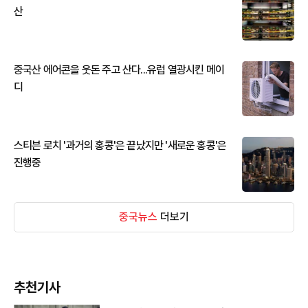
산
중국산 에어콘을 웃돈 주고 산다...유럽 열광시킨 메이
디
스티븐 로치 '과거의 홍콩'은 끝났지만 '새로운 홍콩'은
진행중
중국뉴스
더보기
추천기사