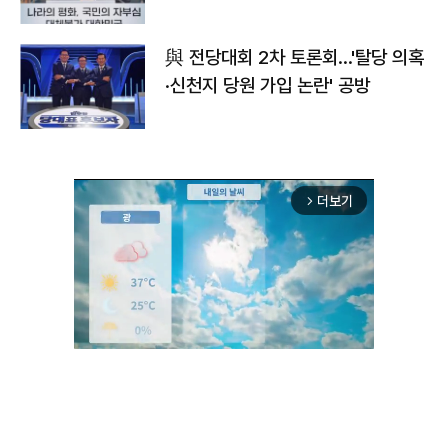
與 전당대회 2차 토론회…'탈당 의혹
·신천지 당원 가입 논란' 공방
더보기
arrow_forward_ios
Mute