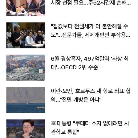
시장 선점 필요…주52시간제 손봐
야"
"집값보다 전월세가 더 불안해질 수
도"…전문가들, 세제개편안 부작용
우려
6월 경상흑자, 497억달러 '사상 최
대'…OECD 2위 수준
이란·오만, 호르무즈 새 항로 좌표 합
의…"전면 개방은 아냐"
李대통령 "쿠데타 소지 없애려면 사
관학교 통합"