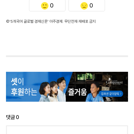
0
0
©'5개국어 글로벌 경제신문' 아주경제. 무단전재·재배포 금지
댓글
0