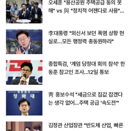
오세훈 "용산공원 주택공급 동의 못
해" vs 與 "정치적 어젠다로 사용"
맞불
李대통령 "외신서 보던 폭염 상황 현
실로…모든 행정력 총동원하라"
종합특검, '계엄 당정대 회의 참석' 한
동훈 참고인 조사...12일 통보
靑 홍보수석 "세금으로 집값 잡겠다
는 생각 없어…주택 공급 '속도전'"
김정관 산업장관 "반도체 산업, 빠른