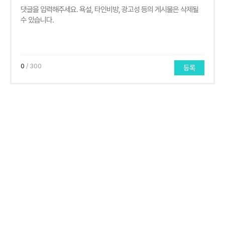
0
/ 300
등록