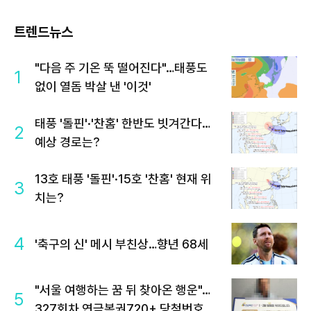
트렌드뉴스
"다음 주 기온 뚝 떨어진다"…태풍도
1
없이 열돔 박살 낸 '이것'
태풍 '돌핀'·'찬홈' 한반도 빗겨간다…
2
예상 경로는?
13호 태풍 '돌핀'·15호 '찬홈' 현재 위
3
치는?
4
'축구의 신' 메시 부친상…향년 68세
"서울 여행하는 꿈 뒤 찾아온 행운"…
5
327회차 연금복권720+ 당첨번호조