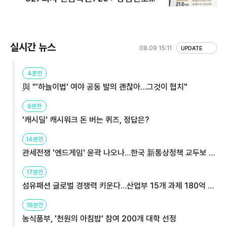
회 주목
실시간 뉴스
08.09 15:11
UPDATE
4분전
與 "'하늘이법' 여야 공동 발의 괜찮아…그것이 협치"
9분전
'캐시딜' 캐시워크 돈 버는 퀴즈, 정답은?
14분전
관세전쟁 '엔드게임' 윤곽 나오나…한국 新통상정책 교두보 활
용해야
17분전
섬유패션 글로벌 경쟁력 키운다…산업부 15개 과제 180억 지
원
18분전
농식품부, '천원의 아침밥' 참여 200개 대학 선정