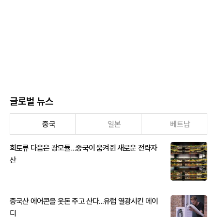
글로벌 뉴스
중국
일본
베트남
희토류 다음은 광모듈…중국이 움켜쥔 새로운 전략자
산
중국산 에어콘을 웃돈 주고 산다...유럽 열광시킨 메이
디