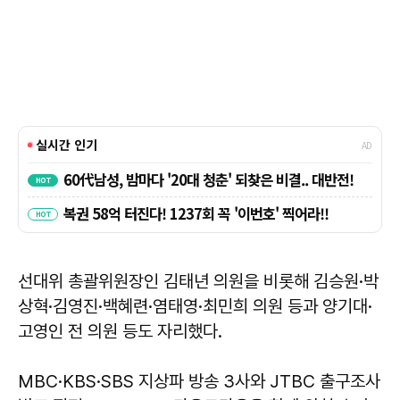
선대위 총괄위원장인 김태년 의원을 비롯해 김승원·박
상혁·김영진·백혜련·염태영·최민희 의원 등과 양기대·
고영인 전 의원 등도 자리했다.
MBC·KBS·SBS 지상파 방송 3사와 JTBC 출구조사