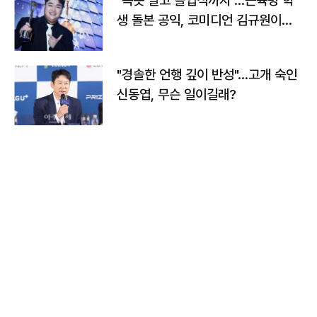
"속옷 빨고 졸업식까지"…근육병 학
생 돌본 공익, 코미디언 김규원이었
다
"경솔한 언행 깊이 반성"…고개 숙인
신동엽, 무슨 일이길래?