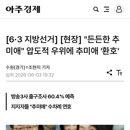
로
아
그
검
전
주
인
색
체
경
메
제
뉴
[6·3 지방선거] [현장] "든든한 추
미애" 압도적 우위에 추미애 '환호'
수원(경기)=조현미 기자
공
텍
입력 2026-06-03 19:32
유
스
트
크
기
방송3사 출구조사 60.4% 예측
지지자들 "추미애" 수차례 연호