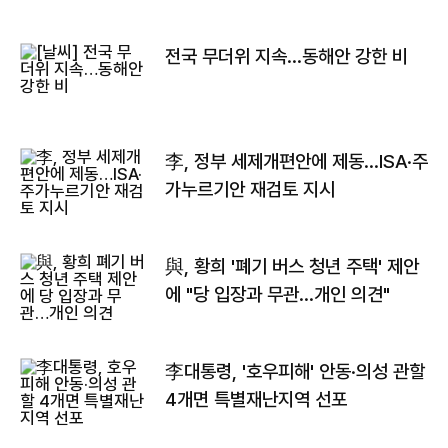
전국 무더위 지속…동해안 강한 비
李, 정부 세제개편안에 제동…ISA·주
가누르기안 재검토 지시
與, 황희 '폐기 버스 청년 주택' 제안
에 "당 입장과 무관…개인 의견"
李대통령, '호우피해' 안동·의성 관할
4개면 특별재난지역 선포