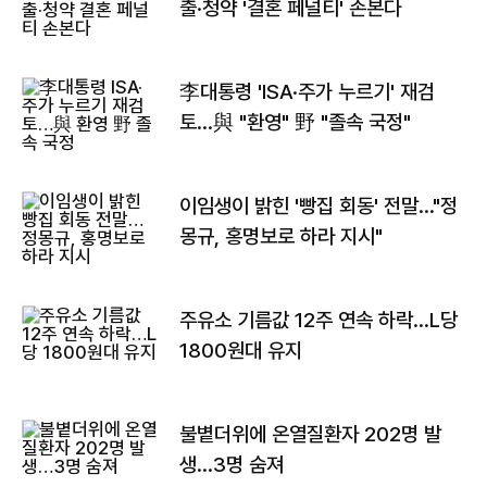
출·청약 '결혼 페널티' 손본다
李대통령 'ISA·주가 누르기' 재검
토…與 "환영" 野 "졸속 국정"
이임생이 밝힌 '빵집 회동' 전말…"정
몽규, 홍명보로 하라 지시"
주유소 기름값 12주 연속 하락…L당
1800원대 유지
불볕더위에 온열질환자 202명 발
생…3명 숨져