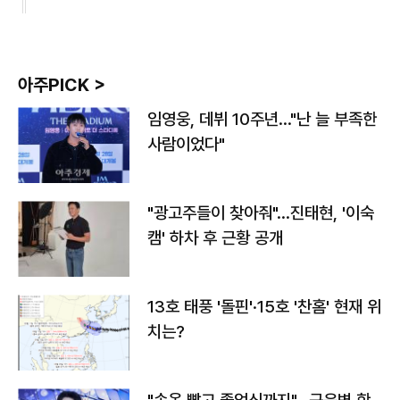
아주PICK >
임영웅, 데뷔 10주년…"난 늘 부족한
사람이었다"
"광고주들이 찾아줘"…진태현, '이숙
캠' 하차 후 근황 공개
13호 태풍 '돌핀'·15호 '찬홈' 현재 위
치는?