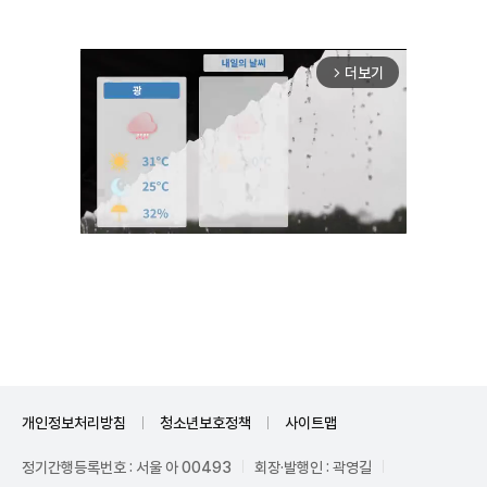
더보기
arrow_forward_ios
Unmute
개인정보처리방침
청소년보호정책
사이트맵
정기간행등록번호 : 서울 아 00493
회장·발행인 : 곽영길