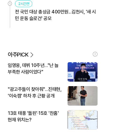
2시간전
전 국민 대상 총상금 400만원...김천시, '새 시
민 운동 슬로건' 공모
아주PICK
임영웅, 데뷔 10주년…"난 늘
부족한 사람이었다"
"광고주들이 찾아줘"…진태현,
'이숙캠' 하차 후 근황 공개
13호 태풍 '돌핀'·15호 '찬홈'
현재 위치는?