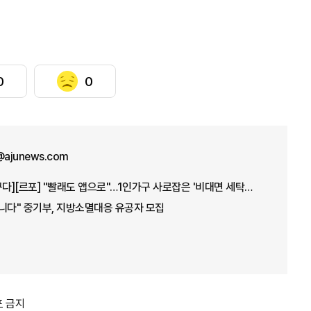
0
0
ajunews.com
[1인가구, 소비지형 바꾸다][르포] "빨래도 앱으로"…1인가구 사로잡은 '비대면 세탁공장'
니다" 중기부, 지방소멸대응 유공자 모집
포 금지