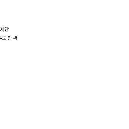
 제안
도 안 써