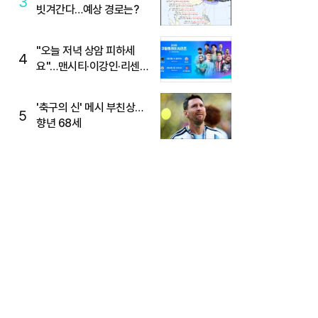
3
빗겨간다…예상 경로는?
"오늘 저녁 상암 피하세
4
요"…맨시티·이강인·리센느
뜬다, 6호선 혼잡 예상
'축구의 신' 메시 부친상…
5
향년 68세