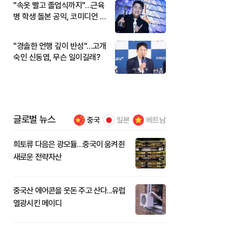
"속옷 빨고 졸업식까지"…근육
병 학생 돌본 공익, 코미디언 김
규원이었다
"경솔한 언행 깊이 반성"…고개
숙인 신동엽, 무슨 일이길래?
글로벌 뉴스
중국
일본
베트남
희토류 다음은 광모듈…중국이 움켜쥔
새로운 전략자산
중국산 에어콘을 웃돈 주고 산다...유럽
열광시킨 메이디