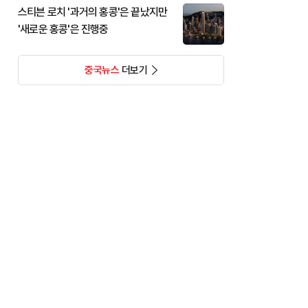
스티븐 로치 '과거의 홍콩'은 끝났지만
'새로운 홍콩'은 진행중
중국뉴스
더보기