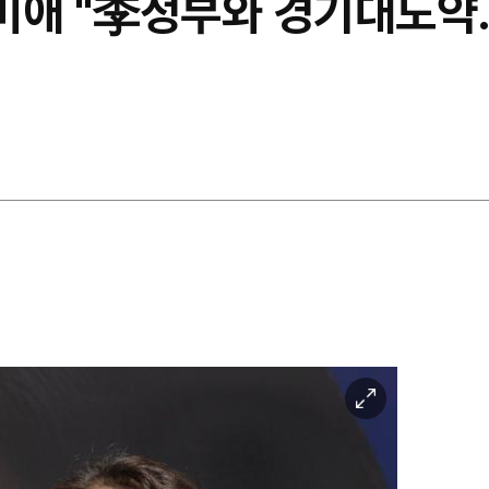
 추미애 "李정부와 경기대도
이
미
지