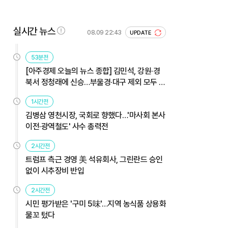
실시간 뉴스
08.09 22:43
UPDATE
53분전
[아주경제 오늘의 뉴스 종합] 김민석, 강원·경
북서 정청래에 신승…부울경·대구 제외 모두 웃
었다 外
1시간전
김병삼 영천시장, 국회로 향했다…'마사회 본사
이전·광역철도' 사수 총력전
2시간전
트럼프 측근 경영 美 석유회사, 그린란드 승인
없이 시추장비 반입
2시간전
시민 평가받은 '구미 5味'…지역 농식품 상용화
물꼬 텄다