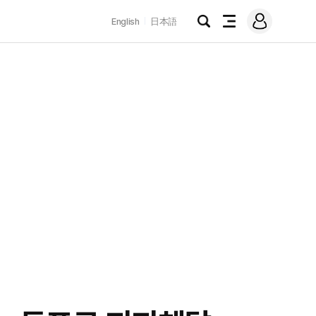
로
English
日本語
그
검
전
인
색
체
메
뉴