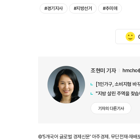
#경기지사
#지방선거
#추미애
조현미 기자
hmcho@
"지방 살린 주역을 찾습
기자의 다른기사
©'5개국어 글로벌 경제신문' 아주경제. 무단전재·재배