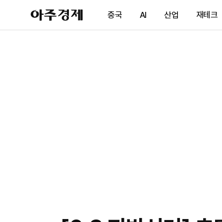
아
중국
AI
산업
재테크
주
경
제