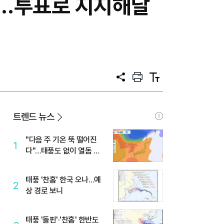
약…투표로 지지해달
공
프
텍
유
린
스
트
트
크
기
트렌드 뉴스
"다음 주 기온 뚝 떨어진
1
다"…태풍도 없이 열돔 박
살 낸 '이것'
태풍 '찬홈' 한국 오나…예
2
상 경로 보니
태풍 '돌핀'·'찬홈' 한반도