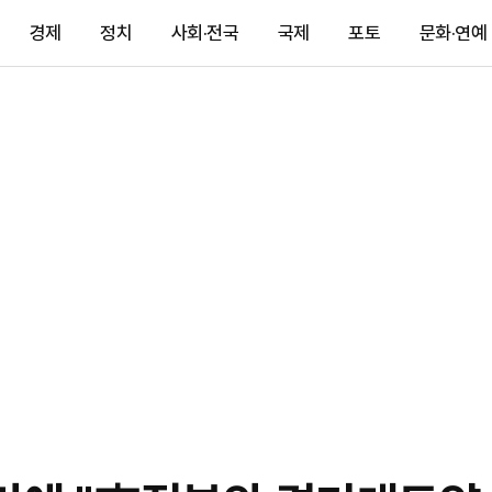
경제
정치
사회·전국
국제
포토
문화·연예