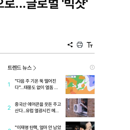
로...글로벌 '빅샷'
공
프
텍
유
린
스
트
트
크
기
트렌드 뉴스
"다음 주 기온 뚝 떨어진
1
다"…태풍도 없이 열돔 박
살 낸 '이것'
중국산 에어콘을 웃돈 주고
2
산다...유럽 열광시킨 메이
디
"이재명 탄핵, 얼마 안 남았