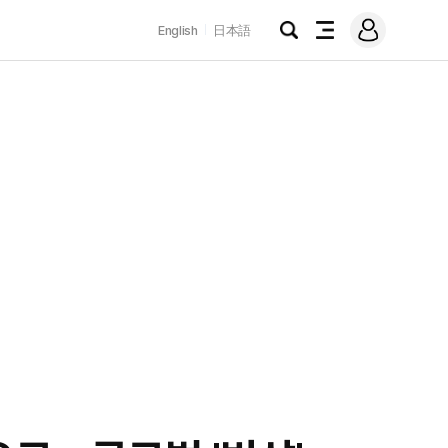
로
English
日本語
그
검
전
인
색
체
메
뉴