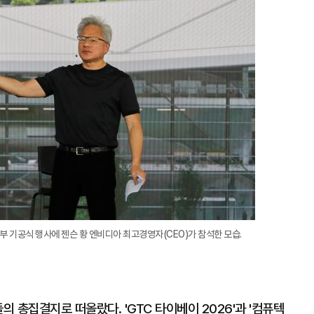
확
대
부 기공식 행사에 젠슨 황 엔비디아 최고경영자(CEO)가 참석한 모습.
의 총집결지로 떠올랐다. 'GTC 타이베이 2026'과 '컴퓨텍