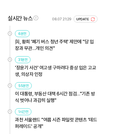
실시간 뉴스
08.07 21:29
UPDATE
6분전
與, 황희 '폐기 버스 청년 주택' 제안에 "당 입
장과 무관…개인 의견"
31분전
'장윤기 사건' 여고생 구하려다 중상 입은 고교
생, 의상자 인정
55분전
이 대통령, 부동산 대책 6시간 점검…"기존 방
식 벗어나 과감히 실행"
1시간전
과천 서울랜드 "여름 시즌 파일럿 콘텐츠 '데드
퍼레이드' 공개"