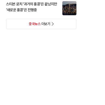
스티븐 로치 '과거의 홍콩'은 끝났지만
'새로운 홍콩'은 진행중
중국뉴스
더보기