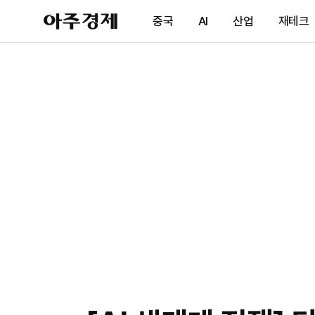
아
중국
AI
산업
재테크
주
경
제