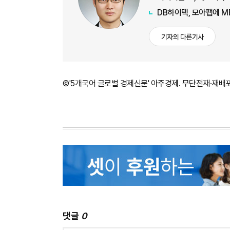
DB하이텍, 모아팹에 M
기자의 다른기사
©'5개국어 글로벌 경제신문' 아주경제. 무단전재·재배
댓글
0