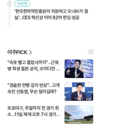
1시간전
'한국한의약진흥원이 지원하고 오너브가 결
실'…CES 혁신상 이어 62억 펀딩 성공
아주PICK
"속옷 빨고 졸업식까지"…근육
병 학생 돌본 공익, 코미디언 김
규원이었다
"경솔한 언행 깊이 반성"…고개
숙인 신동엽, 무슨 일이길래?
프로야구, 주말까지 전 경기 취
소…11일 재개·오후 7시 경기
시작