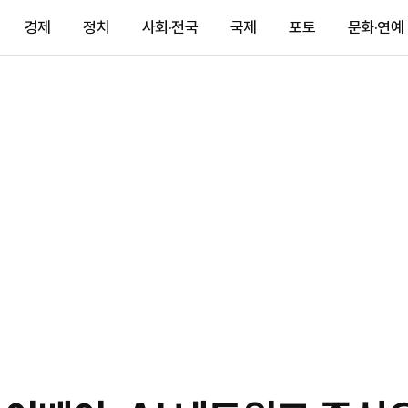
경제
정치
사회·전국
국제
포토
문화·연예