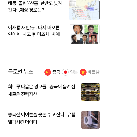
태풍 '돌핀'·'찬홈' 한반도 빗겨
간다…예상 경로는?
이재룡 재판行…다시 떠오른
연예계 '사고 후 미조치' 사례
글로벌 뉴스
중국
일본
베트남
희토류 다음은 광모듈…중국이 움켜쥔
새로운 전략자산
중국산 에어콘을 웃돈 주고 산다...유럽
열광시킨 메이디