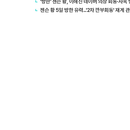
'방한' 젠슨 황, 이해진 네이버 의장 회동·사옥 
젠슨 황 5일 방한 유력…'2차 깐부회동' 재계 