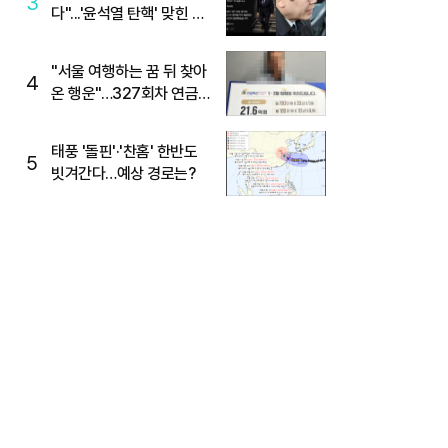
3
다"...'윤석열 탄핵' 맞힌 무
당, '성지글' 등장
"서울 여행하는 꿈 뒤 찾아
4
온 행운"…327회차 연금
복권720+ 당첨번호조회
주목
태풍 '돌핀'·'찬홈' 한반도
5
빗겨간다…예상 경로는?