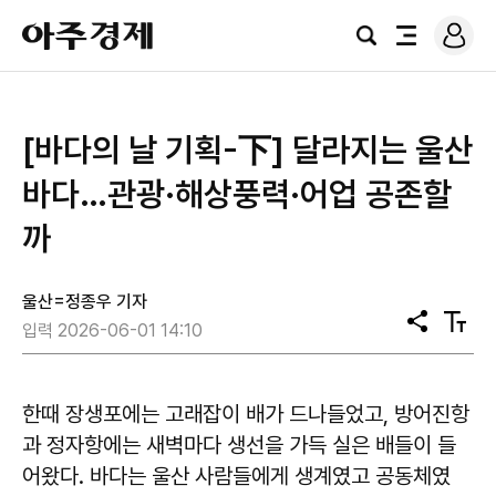
로
아
그
검
전
주
인
색
체
경
메
제
뉴
[바다의 날 기획-下] 달라지는 울산
바다…관광·해상풍력·어업 공존할
까
울산=정종우 기자
공
텍
입력 2026-06-01 14:10
유
스
트
크
기
한때 장생포에는 고래잡이 배가 드나들었고, 방어진항
과 정자항에는 새벽마다 생선을 가득 실은 배들이 들
어왔다. 바다는 울산 사람들에게 생계였고 공동체였