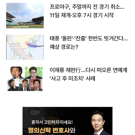
프로야구, 주말까지 전 경기 취소…
11일 재개·오후 7시 경기 시작
태풍 '돌핀'·'찬홈' 한반도 빗겨간다…
예상 경로는?
이재룡 재판行…다시 떠오른 연예계
'사고 후 미조치' 사례