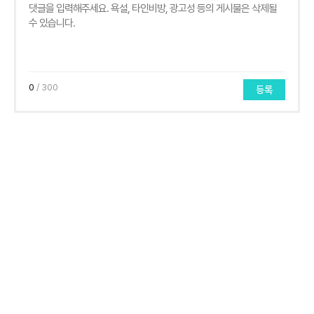
0
/ 300
등록