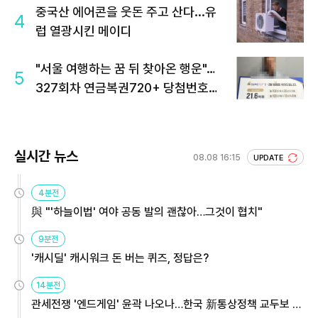
중국산 에어콘을 웃돈 주고 산다...유
4
럽 열광시킨 메이디
"서울 여행하는 꿈 뒤 찾아온 행운"…
5
327회차 연금복권720+ 당첨번호조
회 주목
실시간 뉴스
08.08 16:15
UPDATE
4분전
與 "'하늘이법' 여야 공동 발의 괜찮아…그것이 협치"
9분전
'캐시딜' 캐시워크 돈 버는 퀴즈, 정답은?
14분전
관세전쟁 '엔드게임' 윤곽 나오나…한국 新통상정책 교두보 활