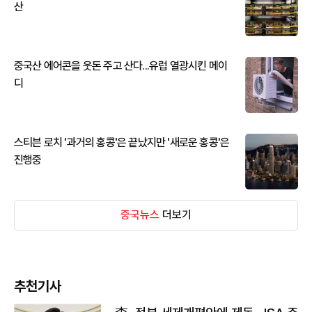
산
중국산 에어콘을 웃돈 주고 산다...유럽 열광시킨 메이
디
스티븐 로치 '과거의 홍콩'은 끝났지만 '새로운 홍콩'은
진행중
중국뉴스
더보기
추천기사