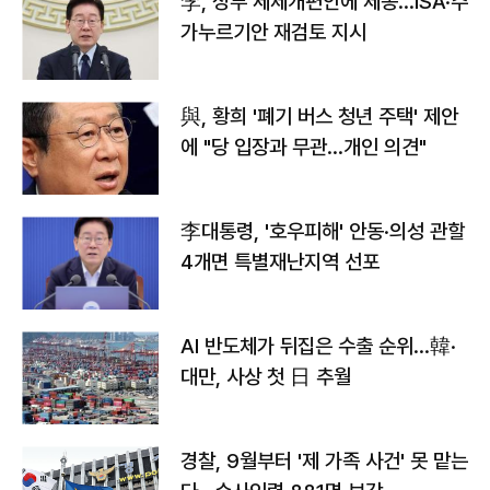
李, 정부 세제개편안에 제동…ISA·주
가누르기안 재검토 지시
與, 황희 '폐기 버스 청년 주택' 제안
에 "당 입장과 무관…개인 의견"
李대통령, '호우피해' 안동·의성 관할
4개면 특별재난지역 선포
AI 반도체가 뒤집은 수출 순위…韓·
대만, 사상 첫 日 추월
경찰, 9월부터 '제 가족 사건' 못 맡는