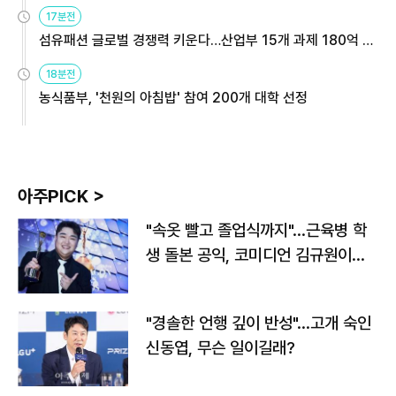
용해야
17분전
섬유패션 글로벌 경쟁력 키운다…산업부 15개 과제 180억 지
원
18분전
농식품부, '천원의 아침밥' 참여 200개 대학 선정
아주PICK >
"속옷 빨고 졸업식까지"…근육병 학
생 돌본 공익, 코미디언 김규원이었
다
"경솔한 언행 깊이 반성"…고개 숙인
신동엽, 무슨 일이길래?