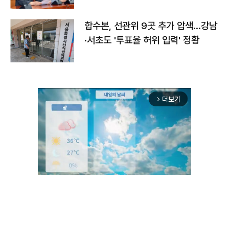
합수본, 선관위 9곳 추가 압색…강남
·서초도 '투표율 허위 입력' 정황
더보기
arrow_forward_ios
Unmute