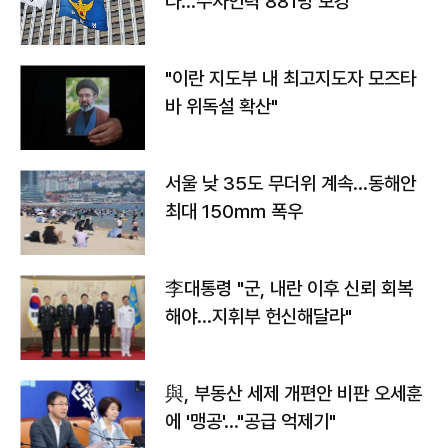
다…수사인력 881명 보강
"이란 지도부 내 최고지도자 모즈타
바 위독설 확산"
서울 낮 35도 무더위 계속…동해안
최대 150㎜ 폭우
李대통령 "군, 내란 이후 신뢰 회복
해야…지휘부 헌신해달라"
與, 부동산 세제 개편안 비판 오세훈
에 '맹공'…"공급 억제기"