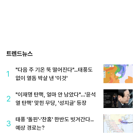
트렌드뉴스
"다음 주 기온 뚝 떨어진다"…태풍도
1
없이 열돔 박살 낸 '이것'
"이재명 탄핵, 얼마 안 남았다"...'윤석
2
열 탄핵' 맞힌 무당, '성지글' 등장
태풍 '돌핀'·'찬홈' 한반도 빗겨간다…
3
예상 경로는?