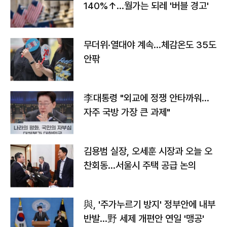
140%↑…월가는 되레 '버블 경고'
무더위·열대야 계속…체감온도 35도
안팎
李대통령 "외교에 정쟁 안타까워…
자주 국방 가장 큰 과제"
김용범 실장, 오세훈 시장과 오늘 오
찬회동...서울시 주택 공급 논의
與, '주가누르기 방지' 정부안에 내부
반발…野 세제 개편안 연일 '맹공'