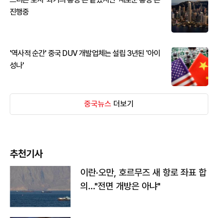
진행중
'역사적 순간' 중국 DUV 개발업체는 설립 3년된 '아이
성나'
중국뉴스
더보기
추천기사
이란·오만, 호르무즈 새 항로 좌표 합
의…"전면 개방은 아냐"