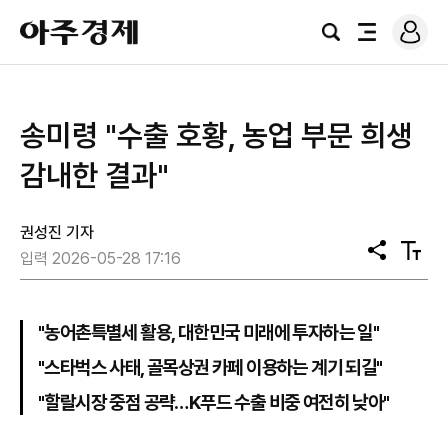
로
아
그
검
전
주
인
색
체
경
메
제
뉴
송미령 "수출 호황, 농업 부문 희생
감내한 결과"
권성진 기자
공
텍
입력 2026-05-28 17:16
유
스
트
크
기
"농어촌특별세 활용, 대한민국 미래에 투자하는 일"
"스타벅스 사태, 골목상권 카페 이용하는 계기 되길"
"할랄시장 중점 공략…K푸드 수출 비중 여전히 낮아"