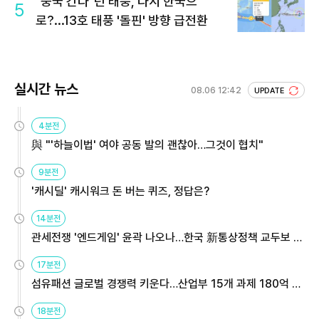
"중국 간다"던 태풍, 다시 한국으
5
로?...13호 태풍 '돌핀' 방향 급전환
실시간 뉴스
08.06 12:42
UPDATE
4분전
與 "'하늘이법' 여야 공동 발의 괜찮아…그것이 협치"
9분전
'캐시딜' 캐시워크 돈 버는 퀴즈, 정답은?
14분전
관세전쟁 '엔드게임' 윤곽 나오나…한국 新통상정책 교두보 활
용해야
17분전
섬유패션 글로벌 경쟁력 키운다…산업부 15개 과제 180억 지
원
18분전