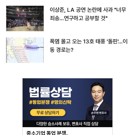
이상준, LA 공연 논란에 사과 "너무
죄송…연구하고 공부할 것"
폭염 몰고 오는 13호 태풍 '돌핀'…이
동 경로는?