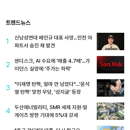
트렌드뉴스
신남성연대 배인규 대표 사망…인천 아
1
파트서 숨진 채 발견
샌디스크, AI 수요에 '매출 4.7배'…가
2
이던스 실망에 '주가는 하락'
"이재명 탄핵, 얼마 안 남았다"...'윤석
3
열 탄핵' 맞힌 무당, '성지글' 등장
두산에너빌리티, SMR 세제 지원·빌
4
게이츠 방한 기대에 5%대 강세