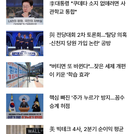
李대통령 "쿠데타 소지 없애려면 사
관학교 통합"
與 전당대회 2차 토론회…'탈당 의혹
·신천지 당원 가입 논란' 공방
"버티면 또 바뀐다"…잦은 세제 개편
이 키운 '학습 효과'
핵심 빠진 '주가 누르기' 방지…꼼수
승계 허점
美 빅테크 4사, 2분기 순이익 평균