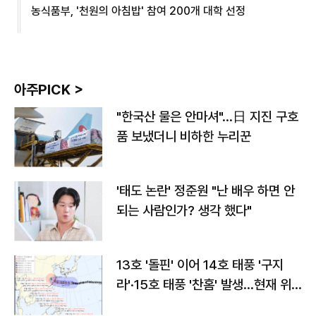
농식품부, '천원의 아침밥' 참여 200개 대학 선정
아주PICK >
"한국산 물은 안마셔"…日 지진 구호
품 보냈더니 비하한 누리꾼
'태도 논란' 정준원 "난 배우 하면 안
되는 사람인가? 생각 했다"
13호 '돌핀' 이어 14호 태풍 '구지
라'·15호 태풍 '찬홈' 발생…현재 위
치와 이동경로는?