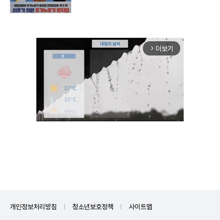
더보기
arrow_forward_ios
Unmute
개인정보처리방침
청소년보호정책
사이트맵