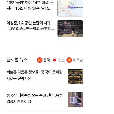
13호 '돌핀' 이어 14호 태풍 '구
지라'·15호 태풍 '찬홈' 발생…
현재 위치와 이동경로는?
이상준, LA 공연 논란에 사과
"너무 죄송…연구하고 공부할
것"
글로벌 뉴스
중국
일본
베트남
희토류 다음은 광모듈…중국이 움켜쥔
새로운 전략자산
중국산 에어콘을 웃돈 주고 산다...유럽
열광시킨 메이디