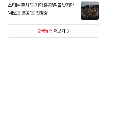
스티븐 로치 '과거의 홍콩'은 끝났지만
'새로운 홍콩'은 진행중
중국뉴스
더보기