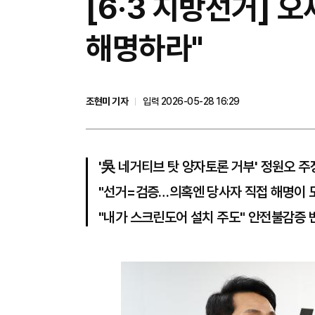
[6·3 지방선거] 
해명하라"
조현미 기자
입력 2026-05-28 16:29
'吳 네거티브 탓 양자토론 거부' 정원오 주
"선거=검증…의혹엔 당사자 직접 해명이 
"내가 스크린도어 설치 주도" 안전불감증 