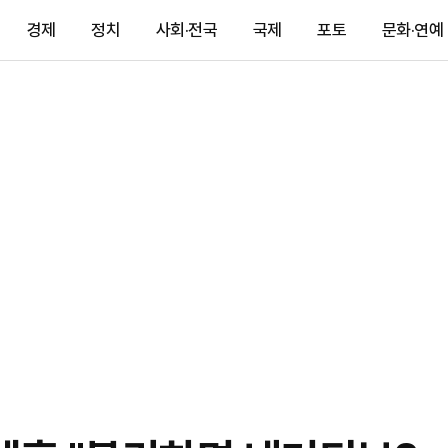
경제
정치
사회·전국
국제
포토
문화·연예