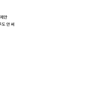
 제안
도 안 써