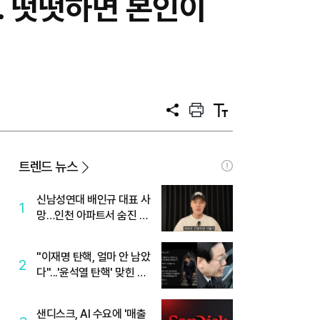
… 떳떳하면 본인이
공
프
텍
유
린
스
트
트
크
기
트렌드 뉴스
신남성연대 배인규 대표 사
1
망…인천 아파트서 숨진 채
발견
"이재명 탄핵, 얼마 안 남았
2
다"...'윤석열 탄핵' 맞힌 무
당, '성지글' 등장
샌디스크, AI 수요에 '매출