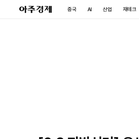
아
중국
AI
산업
재테크
주
경
제