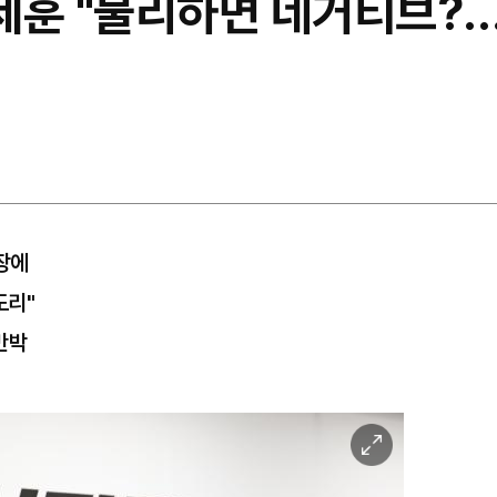
오세훈 "불리하면 네거티브?
장에
도리"
반박
이
미