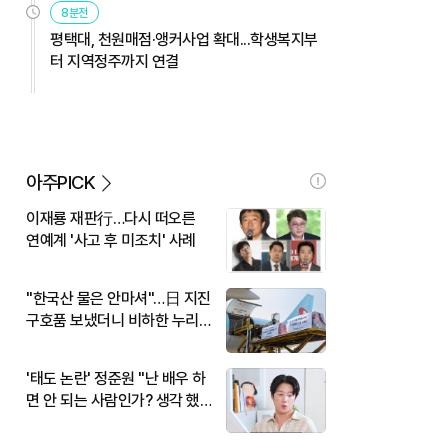
8분전
평택대, 천원매점·앵커사업 확대...학생복지부
터 지역정주까지 연결
아주PICK
이재룡 재판行…다시 떠오른
연예계 '사고 후 미조치' 사례
"한국산 물은 안마셔"…日 지진
구호품 보냈더니 비하한 누리
꾼
'태도 논란' 정준원 "난 배우 하
면 안 되는 사람인가? 생각 했
다"