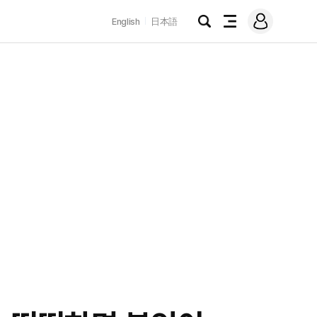
로
English
日本語
그
검
전
인
색
체
메
뉴