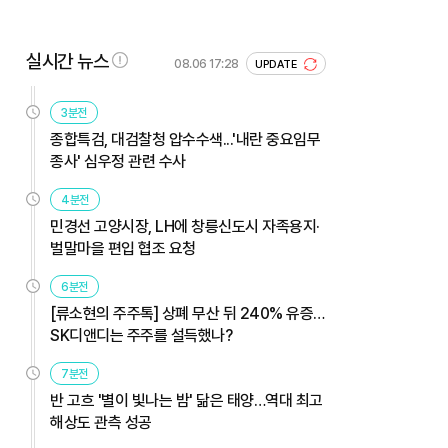
실시간 뉴스
08.06 17:28
UPDATE
3분전
종합특검, 대검찰청 압수수색...'내란 중요임무
종사' 심우정 관련 수사
4분전
민경선 고양시장, LH에 창릉신도시 자족용지·
벌말마을 편입 협조 요청
6분전
[류소현의 주주톡] 상폐 무산 뒤 240% 유증…
SK디앤디는 주주를 설득했나?
7분전
반 고흐 '별이 빛나는 밤' 닮은 태양…역대 최고
해상도 관측 성공