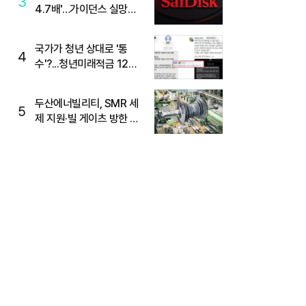
3
4.7배'…가이던스 실망에
'주가는 하락'
국가가 청년 상대로 '통
4
수'?...청년미래적금 12%
준다더니 "응, 오류야"
두산에너빌리티, SMR 세
5
제 지원·빌 게이츠 방한 기
대에 5%대 강세