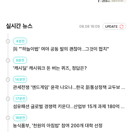
회 주목
실시간 뉴스
08.08 16:09
UPDATE
4분전
與 "'하늘이법' 여야 공동 발의 괜찮아…그것이 협치"
9분전
'캐시딜' 캐시워크 돈 버는 퀴즈, 정답은?
14분전
관세전쟁 '엔드게임' 윤곽 나오나…한국 新통상정책 교두보 활
용해야
17분전
섬유패션 글로벌 경쟁력 키운다…산업부 15개 과제 180억 지
원
18분전
농식품부, '천원의 아침밥' 참여 200개 대학 선정