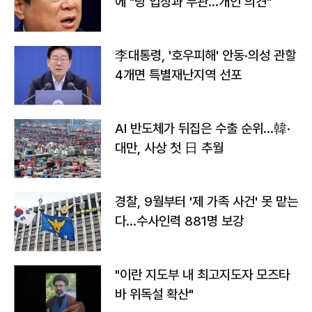
에 "당 입장과 무관…개인 의견"
李대통령, '호우피해' 안동·의성 관할
4개면 특별재난지역 선포
AI 반도체가 뒤집은 수출 순위…韓·
대만, 사상 첫 日 추월
경찰, 9월부터 '제 가족 사건' 못 맡는
다…수사인력 881명 보강
"이란 지도부 내 최고지도자 모즈타
바 위독설 확산"