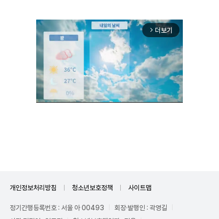
더보기
arrow_forward_ios
Unmute
개인정보처리방침
청소년보호정책
사이트맵
정기간행등록번호 : 서울 아 00493
회장·발행인 : 곽영길