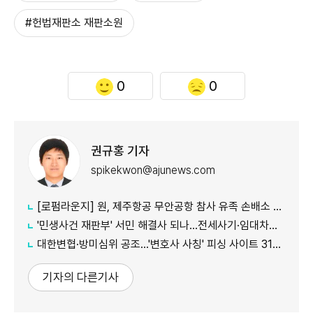
#헌법재판소 재판소원
0
0
권규홍 기자
spikekwon@ajunews.com
[로펌라운지] 원, 제주항공 무안공항 참사 유족 손배소 대리..."참사 진상 명확히 규명"
'민생사건 재판부' 서민 해결사 되나...전세사기·임대차분쟁 평균 3개월내 해결
대한변협·방미심위 공조…'변호사 사칭' 피싱 사이트 31건 무더기 차단
기자의 다른기사