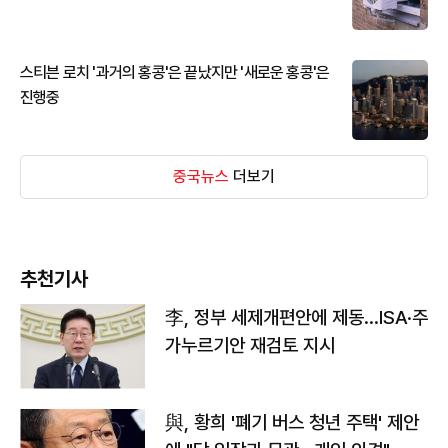
스티븐 로치 '과거의 홍콩'은 끝났지만 '새로운 홍콩'은
진행중
중국뉴스
더보기
추천기사
李, 정부 세제개편안에 제동…ISA·주
가누르기안 재검토 지시
與, 황희 '폐기 버스 청년 주택' 제안