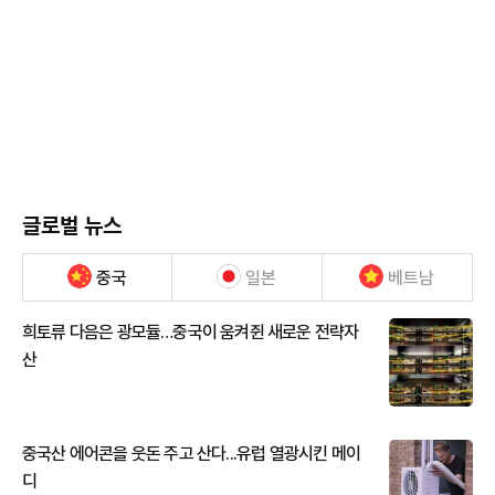
글로벌 뉴스
중국
일본
베트남
희토류 다음은 광모듈…중국이 움켜쥔 새로운 전략자
산
중국산 에어콘을 웃돈 주고 산다...유럽 열광시킨 메이
디