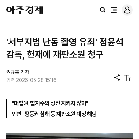
로
아
그
검
전
주
인
색
체
경
메
제
뉴
'서부지법 난동 촬영 유죄' 정윤석
감독, 헌재에 재판소원 청구
권규홍 기자
공
텍
입력 2026-05-28 15:16
유
스
트
크
기
"대법원, 법치주의 정신 지키지 않아"
민변 "평등권 침해 등 재판소원 대상 해당"