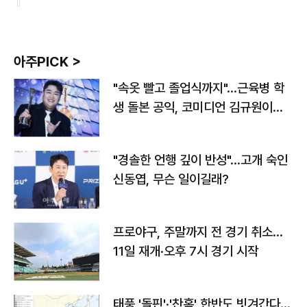
아주PICK >
"속옷 빨고 졸업식까지"…근육병 학
생 돌본 공익, 코미디언 김규원이었
다
"경솔한 언행 깊이 반성"…고개 숙인
신동엽, 무슨 일이길래?
프로야구, 주말까지 전 경기 취소…
11일 재개·오후 7시 경기 시작
태풍 '돌핀'·'찬홈' 한반도 빗겨간다…