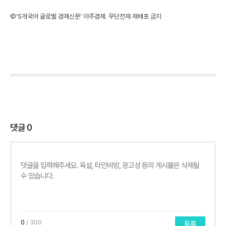
©'5개국어 글로벌 경제신문' 아주경제. 무단전재·재배포 금지
댓글
0
0
/ 300
등록