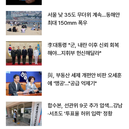
서울 낮 35도 무더위 계속…동해안
최대 150㎜ 폭우
李대통령 "군, 내란 이후 신뢰 회복
해야…지휘부 헌신해달라"
與, 부동산 세제 개편안 비판 오세훈
에 '맹공'…"공급 억제기"
합수본, 선관위 9곳 추가 압색…강남
·서초도 '투표율 허위 입력' 정황