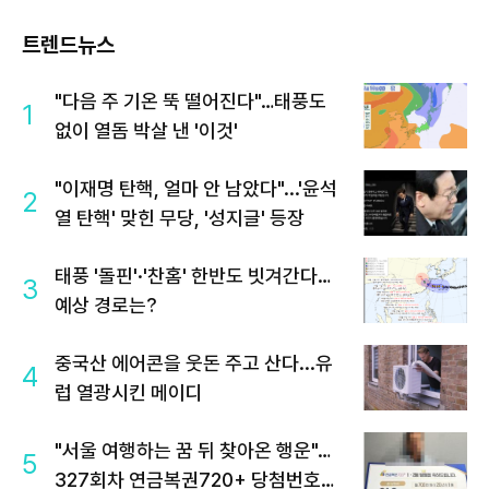
트렌드뉴스
"다음 주 기온 뚝 떨어진다"…태풍도
1
없이 열돔 박살 낸 '이것'
"이재명 탄핵, 얼마 안 남았다"...'윤석
2
열 탄핵' 맞힌 무당, '성지글' 등장
태풍 '돌핀'·'찬홈' 한반도 빗겨간다…
3
예상 경로는?
중국산 에어콘을 웃돈 주고 산다...유
4
럽 열광시킨 메이디
"서울 여행하는 꿈 뒤 찾아온 행운"…
5
327회차 연금복권720+ 당첨번호조