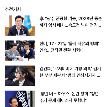
추천기사
李 "광주 군공항 기능, 2028년 중순
까지 임시 배치…속도전 넘어 전격
전"
한미, 17∼27일 '을지 자유의 방패'
연습…전작권 전환 시험대
김건희, '로저비비에 가방 의혹' 김기
현 부부 재판서 "범죄 연상시키지 말
라"
'청년 버스 하우스' 논란 황희 "청년
주거 문제 헤아리지 못했다"