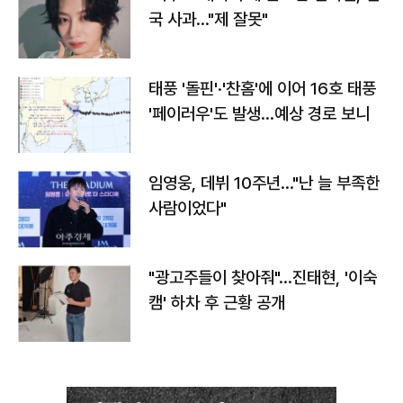
국 사과…"제 잘못"
태풍 '돌핀'·'찬홈'에 이어 16호 태풍
'페이러우'도 발생…예상 경로 보니
임영웅, 데뷔 10주년…"난 늘 부족한
사람이었다"
"광고주들이 찾아줘"…진태현, '이숙
캠' 하차 후 근황 공개