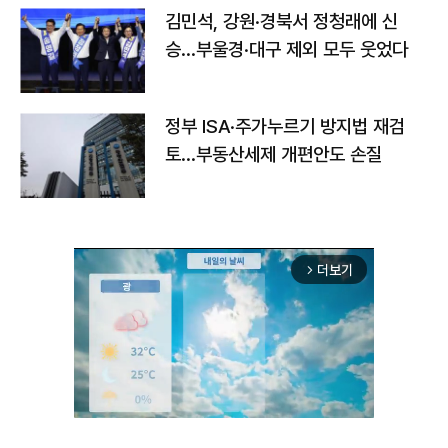
김민석, 강원·경북서 정청래에 신
승…부울경·대구 제외 모두 웃었다
정부 ISA·주가누르기 방지법 재검
토…부동산세제 개편안도 손질
더보기
arrow_forward_ios