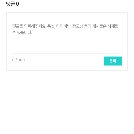
댓글
0
0
/ 300
등록