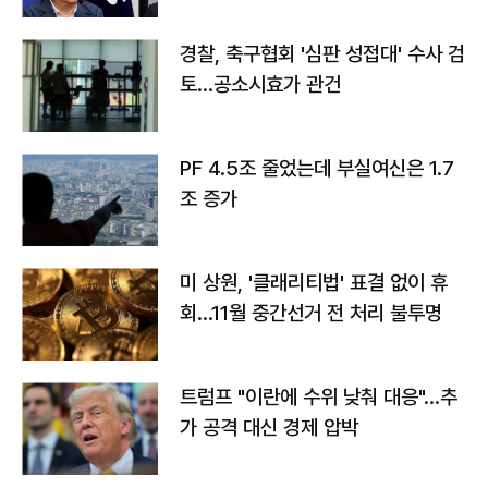
경찰, 축구협회 '심판 성접대' 수사 검
토…공소시효가 관건
PF 4.5조 줄었는데 부실여신은 1.7
조 증가
미 상원, '클래리티법' 표결 없이 휴
회…11월 중간선거 전 처리 불투명
트럼프 "이란에 수위 낮춰 대응"…추
가 공격 대신 경제 압박