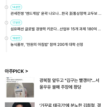
14분전
관세전쟁 '엔드게임' 윤곽 나오나…한국 新통상정책 교두보 활
용해야
17분전
섬유패션 글로벌 경쟁력 키운다…산업부 15개 과제 180억 지
원
18분전
농식품부, '천원의 아침밥' 참여 200개 대학 선정
아주PICK >
광복절 앞두고 "김구는 빨갱이"…서
울우유 불매 주장에 황당
'거꾸로 태극기'에 분노한 김희철, 결