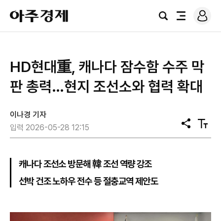
로
아
그
검
전
주
인
색
체
경
메
제
뉴
HD현대重, 캐나다 잠수함 수주 막
판 총력…현지 조선소와 협력 확대
이나경 기자
공
텍
입력 2026-05-28 12:15
유
스
트
크
기
캐나다 조선소 방문해 韓 조선 역량 강조
선박 건조 노하우 전수 등 절충교역 제안도