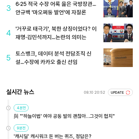
6·25 적국 수장 어록 읊은 국방장관…
3
안규백 '마오쩌둥 발언'에 자질론
'거꾸로 태극기', 북한 상징이었다? 이
4
재명·김민석까지…논란의 의미는
토스뱅크, 데이터 분석 전담조직 신
5
설…수장에 카카오 출신 선임
실시간 뉴스
08.10 20:52
UPDATE
4분전
與 "'하늘이법' 여야 공동 발의 괜찮아…그것이 협치"
9분전
'캐시딜' 캐시워크 돈 버는 퀴즈, 정답은?