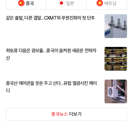
중국
일본
베트남
같은 출발, 다른 결말...CXMT와 푸젠진화의 첫 단추
희토류 다음은 광모듈…중국이 움켜쥔 새로운 전략자
산
중국산 에어콘을 웃돈 주고 산다...유럽 열광시킨 메이
디
중국뉴스
더보기